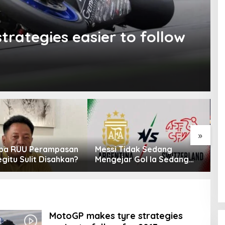
rategies easier to follow
»
pa RUU Perampasan
Messi Tidak Sedang
A
gitu Sulit Disahkan?
Mengejar Gol Ia Sedang
P
Mengejar Keabadian
K
P
MotoGP makes tyre strategies