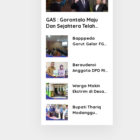
GAS : Gorontalo Maju
Dan Sejahtera Telah
Menanti Kita Kedepan
Bapppeda
Gorut Gelar FGD
Menindaklanjuti
Data Kemiskinan
Ekstrim Dan
Beraudensi
Kesejahteraan
Anggota DPD RI,
Bupati Thariq
Modanggu
Warga Miskin
Memperkenalka
Ekstrim di Desa
n Jakestra
Molinggapoto
Gorut Dapat
Bupati Thariq
Rumah
Modanggu
Sejahtera
Pastikan Korban
Kebakaran
Mendapat
Bantuan 10 Juta