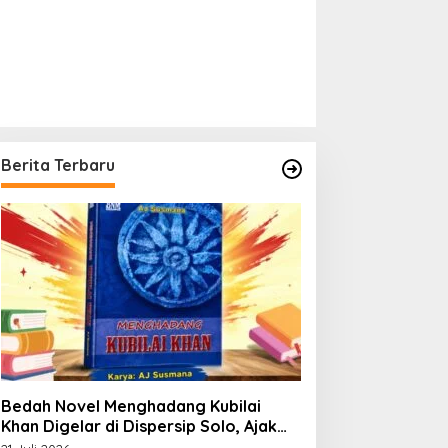
Berita Terbaru
Bedah Novel Menghadang Kubilai
Khan Digelar di Dispersip Solo, Ajak
Publik Menyelami Heroisme Leluhur