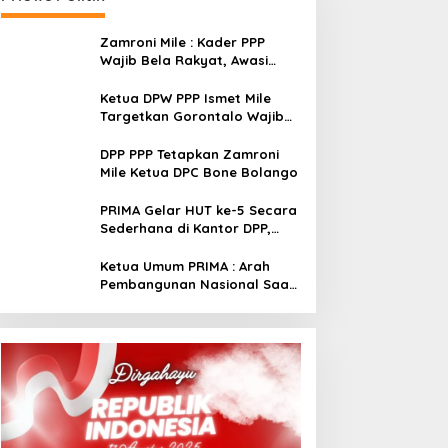
Zamroni Mile : Kader PPP
Wajib Bela Rakyat, Awasi
Pembangunan
Ketua DPW PPP Ismet Mile
Targetkan Gorontalo Wajib
Tambah Kursi dan Rebut
Kembali Basis Politik
DPP PPP Tetapkan Zamroni
Mile Ketua DPC Bone Bolango
PRIMA Gelar HUT ke-5 Secara
Sederhana di Kantor DPP,
Angkat Tema Revolusi Sudah
Dimulai dari Istana
Ketua Umum PRIMA : Arah
Pembangunan Nasional Saat
Ini Sementara Berjalan
Meninggalkan Model
Liberalistik