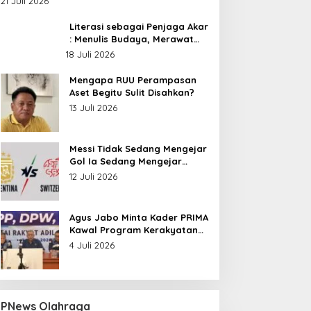
21 Juli 2026
Nusantara
Literasi sebagai Penjaga Akar
: Menulis Budaya, Merawat
Identitas
18 Juli 2026
Mengapa RUU Perampasan
Aset Begitu Sulit Disahkan?
13 Juli 2026
Messi Tidak Sedang Mengejar
Gol Ia Sedang Mengejar
Keabadian
12 Juli 2026
gus Jabo Minta Kader
Bedah Novel Menghadang
Agus Jabo Minta Kader PRIMA
RIMA Kawal Program
Kubilai Khan Digelar di
Kawal Program Kerakyatan
erakyatan Pemerintahan
Dispersip Solo, Ajak Publik
Pemerintahan Prabowo
4 Juli 2026
rabowo
Menyelami Heroisme
Leluhur Nusantara
PNews Olahraga