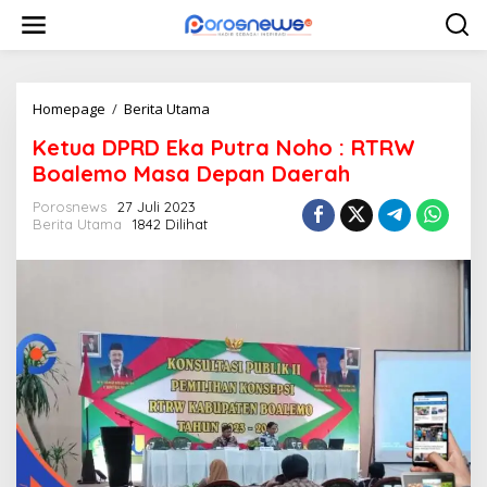
L
e
w
a
t
i
Homepage
/
Berita Utama
K
k
e
Ketua DPRD Eka Putra Noho : RTRW
e
t
k
u
Boalemo Masa Depan Daerah
o
a
n
D
Porosnews
27 Juli 2023
t
Berita Utama
1842 Dilihat
P
e
R
n
D
E
k
a
P
u
t
r
a
N
o
h