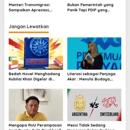
Prabowo
Menteri Transmigrasi
Bukan Pemerintah yang
Sampaikan Apresiasi,
Panik Tapi PDIP yang
Pastikan Kunjungan ke
Overthinking
Boalemo Dijadwalkan
Kembali
Jangan Lewatkan
Bedah Novel Menghadang
Literasi sebagai Penjaga
Kubilai Khan Digelar di
Akar : Menulis Budaya,
Dispersip Solo, Ajak Publik
Merawat Identitas
Menyelami Heroisme
Leluhur Nusantara
Mengapa RUU Perampasan
Messi Tidak Sedang