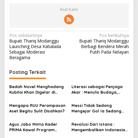
Ikuti Kami
N
Pos sebelumnya
Pos berikutnya
Bupati Thariq Modanggu
Bupati Thariq Modanggu
a
Launching Desa Katialada
Berbagi Bendera Merah
v
Sebagai Moderasi
Putih Pada Nelayan
Beragama
i
g
Posting Terkait
a
s
Bedah Novel Menghadang
Literasi sebagai Penjaga
Kubilai Khan Digelar di
Akar : Menulis Budaya,
i
Dispersip Solo, Ajak Publik
Merawat Identitas
p
Menyelami Heroisme
Mengapa RUU Perampasan
Messi Tidak Sedang
Leluhur Nusantara
Aset Begitu Sulit Disahkan?
Mengejar Gol Ia Sedang
o
Mengejar Keabadian
s
Agus Jabo Minta Kader
Revolusi Dari Istana :
PRIMA Kawal Program
Mengembalikan Indonesia
Kerakyatan Pemerintahan
Kepada Amanat Pasal 33