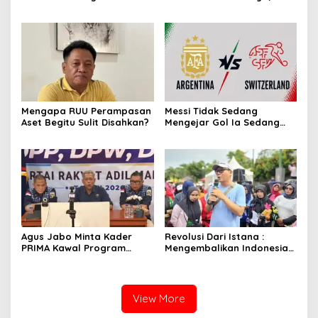
Dispersip Solo, Ajak Publik
Merawat Identitas
Menyelami Heroisme
Leluhur Nusantara
Mengapa RUU Perampasan
Messi Tidak Sedang
Aset Begitu Sulit Disahkan?
Mengejar Gol Ia Sedang
Mengejar Keabadian
Agus Jabo Minta Kader
Revolusi Dari Istana :
PRIMA Kawal Program
Mengembalikan Indonesia
Kerakyatan Pemerintahan
Kepada Amanat Pasal 33
Prabowo
View More