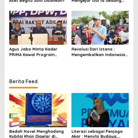
Aset Begitu Sulit Disahkan?
Mengejar Gol Ia Sedang
Mengejar Keabadian
Agus Jabo Minta Kader
Revolusi Dari Istana :
PRIMA Kawal Program
Mengembalikan Indonesia
Kerakyatan Pemerintahan
Kepada Amanat Pasal 33
Prabowo
Berita Feed
Bedah Novel Menghadang
Literasi sebagai Penjaga
Kubilai Khan Digelar di
Akar : Menulis Budaya,