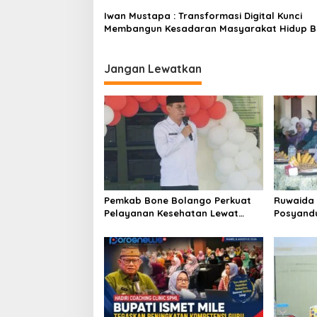
Iwan Mustapa : Transformasi Digital Kunci
Membangun Kesadaran Masyarakat Hidup B
dan Sehat
Jangan Lewatkan
Pemkab Bone Bolango Perkuat
Ruwaida 
Pelayanan Kesehatan Lewat
Posyand
Penilaian Posyandu Tingkat
Mampu Be
Provinsi