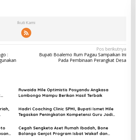
Ikuti Kami
Pos berikutnya
go :
Bupati Boalemo Rum Pagau Sampaikan Ini
hgunakan
Pada Pembinaan Perangkat Desa
Ruwaida Mile Optimistis Posyandu Angkasa
t
Lombongo Mampu Berikan Hasil Terbaik
riah,
Hadiri Coaching Clinic SPMI, Bupati Ismet Mile
Tegaskan Peningkatan Kompetensi Guru Jadi
Prioritas Pendidikan Bone Bolango
oto
Cegah Sengketa Aset Rumah Ibadah, Bone
usan
Bolango Genjot Program Isbat Wakaf dan
Sertifikasi Tanah