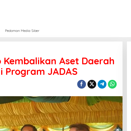
Pedoman Media Siber
o Kembalikan Aset Daerah
lui Program JADAS