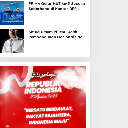
PRIMA Gelar HUT ke-5 Secara
Sederhana di Kantor DPP,
Angkat Tema Revolusi Sudah
Dimulai dari Istana
Ketua Umum PRIMA : Arah
Pembangunan Nasional Saat
Ini Sementara Berjalan
Meninggalkan Model
Liberalistik