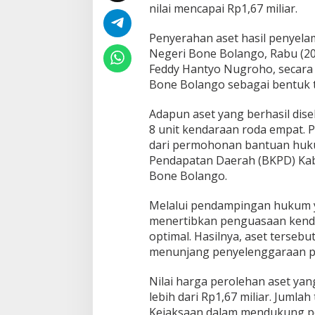
6
nilai mencapai Rp1,67 miliar.
7
M
Penyerahan aset hasil penyela
i
Negeri Bone Bolango, Rabu (20
l
Feddy Hantyo Nugroho, secara
i
a
Bone Bolango sebagai bentuk ti
r
m
Adapun aset yang berhasil dise
e
8 unit kendaraan roda empat. 
l
dari permohonan bantuan huku
a
l
Pendapatan Daerah (BKPD) Ka
u
Bone Bolango.
i
P
Melalui pendampingan hukum y
r
menertibkan penguasaan kenda
o
g
optimal. Hasilnya, aset tersebu
r
menunjang penyelenggaraan p
a
m
Nilai harga perolehan aset ya
J
lebih dari Rp1,67 miliar. Jumlah
A
D
Kejaksaan dalam mendukung p