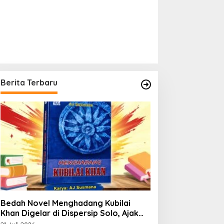
Berita Terbaru
Bedah Novel Menghadang Kubilai
Khan Digelar di Dispersip Solo, Ajak
Publik Menyelami Heroisme Leluhur