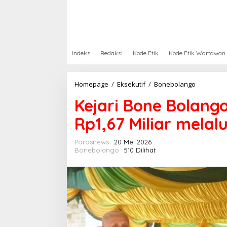
Indeks
Redaksi
Kode Etik
Kode Etik Wartawan
Homepage
/
Eksekutif
/
Bonebolango
K
e
Kejari Bone Bolang
j
a
Rp1,67 Miliar mela
r
i
B
Porosnews
20 Mei 2026
o
Bonebolango
510 Dilihat
n
e
B
o
l
a
n
g