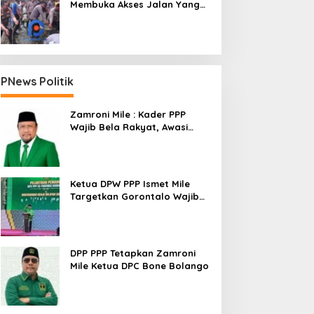
Membuka Akses Jalan Yang
Longsor Diperbatasan Dua
Kecamatan
PNews Politik
Zamroni Mile : Kader PPP
Wajib Bela Rakyat, Awasi
Pembangunan
Ketua DPW PPP Ismet Mile
Targetkan Gorontalo Wajib
Tambah Kursi dan Rebut
Kembali Basis Politik
DPP PPP Tetapkan Zamroni
Mile Ketua DPC Bone Bolango