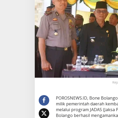
o
K
e
m
b
a
l
i
k
a
n
A
s
e
t
D
a
e
Kej
r
a
h
POROSNEWS.ID, Bone Bolango 
R
milik pemerintah daerah kemba
p
melalui program JADAS (Jaksa P
1
Bolango berhasil mengamankan
,