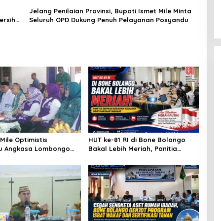
Jelang Penilaian Provinsi, Bupati Ismet Mile Minta
ersih
Seluruh OPD Dukung Penuh Pelayanan Posyandu
Mile Optimistis
HUT ke-81 RI di Bone Bolango
u Angkasa Lombongo
Bakal Lebih Meriah, Panitia
rikan Hasil Terbaik
Siapkan Beragam Kegiatan
Libatkan Masyarakat