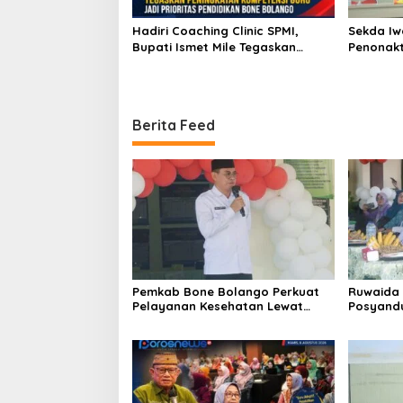
Hadiri Coaching Clinic SPMI,
Sekda Iw
Bupati Ismet Mile Tegaskan
Penonakt
Peningkatan Kompetensi Guru
Sesuai P
Jadi Prioritas Pendidikan Bone
Keputus
Bolango
Berita Feed
Pemkab Bone Bolango Perkuat
Ruwaida 
Pelayanan Kesehatan Lewat
Posyand
Penilaian Posyandu Tingkat
Mampu Be
Provinsi