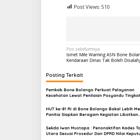
Post Views:
510
N
Pos sebelumnya
Ismet Mile Warning ASN Bone Bolan
a
Kendaraan Dinas Tak Boleh Disala
v
i
Posting Terkait
g
Pemkab Bone Bolango Perkuat Pelayanan
a
Kesehatan Lewat Penilaian Posyandu Tingka
s
Provinsi
HUT ke-81 RI di Bone Bolango Bakal Lebih Me
i
Panitia Siapkan Beragam Kegiatan Libatkan
p
Masyarakat
o
Sekda Iwan Mustapa : Penonaktifan Kades T
Utara Sesuai Prosedur Dan DPRD Nilai Keput
s
Pemda Tepat