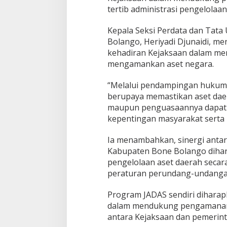
A
tertib administrasi pengelolaa
S
Kepala Seksi Perdata dan Tata
Bolango, Heriyadi Djunaidi, 
kehadiran Kejaksaan dalam m
mengamankan aset negara.
“Melalui pendampingan hukum n
berupaya memastikan aset daer
maupun penguasaannya dapat 
kepentingan masyarakat serta 
Ia menambahkan, sinergi anta
Kabupaten Bone Bolango dihara
pengelolaan aset daerah secar
peraturan perundang-undanga
Program JADAS sendiri diharap
dalam mendukung pengamanan 
antara Kejaksaan dan pemerin