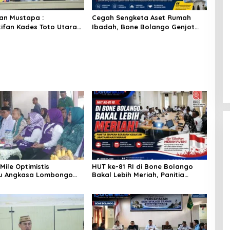
an Mustapa :
Cegah Sengketa Aset Rumah
ifan Kades Toto Utara
Ibadah, Bone Bolango Genjot
rosedur Dan DPRD Nilai
Program Isbat Wakaf dan
an Pemda Tepat
Sertifikasi Tanah
Mile Optimistis
HUT ke-81 RI di Bone Bolango
u Angkasa Lombongo
Bakal Lebih Meriah, Panitia
rikan Hasil Terbaik
Siapkan Beragam Kegiatan
Libatkan Masyarakat