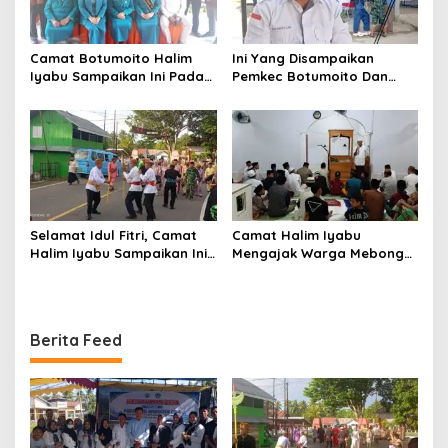
Camat Botumoito Halim
Ini Yang Disampaikan
Iyabu Sampaikan Ini Pada
Pemkec Botumoito Dan
Pelantikan TP PKK
Pemdes Hutamonu
Botumoito
Terhadap TMMD
Selamat Idul Fitri, Camat
Camat Halim Iyabu
Halim Iyabu Sampaikan Ini
Mengajak Warga Mebongo
Untuk Masyarakat
Menunaikan Zakat Fitrah
Botumoito
Dan Beribadah
Berita Feed