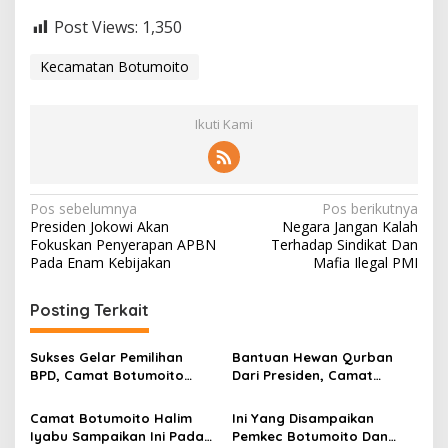
Post Views:
1,350
Kecamatan Botumoito
Ikuti Kami
N
Pos sebelumnya
Pos berikutnya
Presiden Jokowi Akan
Negara Jangan Kalah
a
Fokuskan Penyerapan APBN
Terhadap Sindikat Dan
v
Pada Enam Kebijakan
Mafia Ilegal PMI
i
Posting Terkait
g
a
Sukses Gelar Pemilihan
Bantuan Hewan Qurban
s
BPD, Camat Botumoito
Dari Presiden, Camat
Halim Iyabu Sampaikan Ini
Botumoito Halim Iyabu
i
Sampaikan Terima Kasih
Camat Botumoito Halim
Ini Yang Disampaikan
p
Iyabu Sampaikan Ini Pada
Pemkec Botumoito Dan