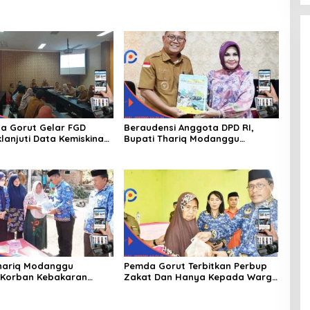
a Gorut Gelar FGD
Beraudensi Anggota DPD RI,
lanjuti Data Kemiskinan
Bupati Thariq Modanggu
Dan Kesejahteraan
Memperkenalkan Jakestra
hariq Modanggu
Pemda Gorut Terbitkan Perbup
 Korban Kebakaran
Zakat Dan Hanya Kepada Warga
 Bantuan 10 Juta
Yang Mampu