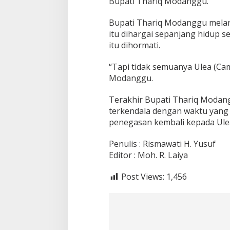
Bupati Thariq Modanggu.
Bupati Thariq Modanggu mela
itu dihargai sepanjang hidup s
itu dihormati.
“Tapi tidak semuanya Ulea (Cama
Modanggu.
Terakhir Bupati Thariq Modan
terkendala dengan waktu yang 
penegasan kembali kepada Ulea 
Penulis : Rismawati H. Yusuf
Editor : Moh. R. Laiya
Post Views:
1,456