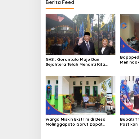
Berita Feed
Bappped
GAS : Gorontalo Maju Dan
Menindak
Sejahtera Telah Menanti Kita
Ekstrim 
Kedepan
Warga Miskin Ekstrim di Desa
Bupati T
Molinggapoto Gorut Dapat
Pastikan
Rumah Sejahtera
Mendapat