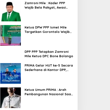
Zamroni Mile : Kader PPP
Wajib Bela Rakyat, Awasi
Pembangunan
Ketua DPW PPP Ismet Mile
Targetkan Gorontalo Wajib
Tambah Kursi dan Rebut
Kembali Basis Politik
DPP PPP Tetapkan Zamroni
Mile Ketua DPC Bone Bolango
PRIMA Gelar HUT ke-5 Secara
Sederhana di Kantor DPP,
Angkat Tema Revolusi Sudah
Dimulai dari Istana
Ketua Umum PRIMA : Arah
Pembangunan Nasional Saat
Ini Sementara Berjalan
Meninggalkan Model
Liberalistik