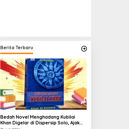
Berita Terbaru
Bedah Novel Menghadang Kubilai
Khan Digelar di Dispersip Solo, Ajak
Publik Menyelami Heroisme Leluhur