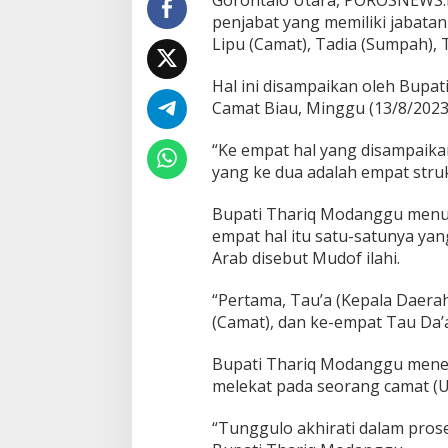
s
penjabat yang memiliki jabatan
A
Lipu (Camat), Tadia (Sumpah), 
d
a
t
Hal ini disampaikan oleh Bupa
M
Camat Biau, Minggu (13/8/2023
o
l
“Ke empat hal yang disampaika
o
yang ke dua adalah empat stru
O
p
u
Bupati Thariq Modanggu menut
C
empat hal itu satu-satunya ya
a
Arab disebut Mudof ilahi.
m
a
t
“Pertama, Tau’a (Kepala Daerah),
B
(Camat), dan ke-empat Tau Da’a
i
a
Bupati Thariq Modanggu menega
u
melekat pada seorang camat (Ul
“Tunggulo akhirati dalam pros