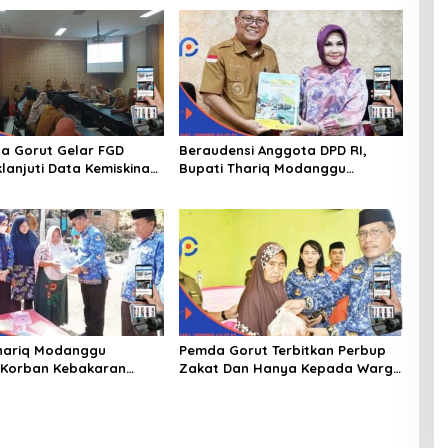
a Gorut Gelar FGD
Beraudensi Anggota DPD RI,
lanjuti Data Kemiskinan
Bupati Thariq Modanggu
Dan Kesejahteraan
Memperkenalkan Jakestra
hariq Modanggu
Pemda Gorut Terbitkan Perbup
 Korban Kebakaran
Zakat Dan Hanya Kepada Warga
 Bantuan 10 Juta
Yang Mampu