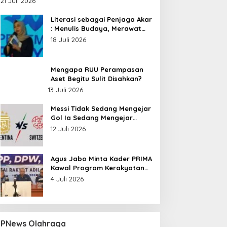
21 Juli 2026
Nusantara
Literasi sebagai Penjaga Akar
: Menulis Budaya, Merawat
Identitas
18 Juli 2026
Mengapa RUU Perampasan
Aset Begitu Sulit Disahkan?
13 Juli 2026
Messi Tidak Sedang Mengejar
Gol Ia Sedang Mengejar
Keabadian
12 Juli 2026
Agus Jabo Minta Kader PRIMA
Kawal Program Kerakyatan
Pemerintahan Prabowo
4 Juli 2026
PNews Olahraga