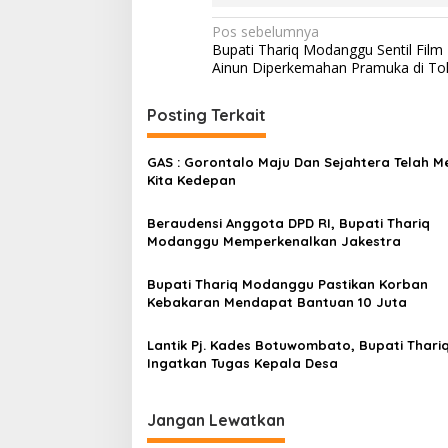
N
Pos sebelumnya
Bupati Thariq Modanggu Sentil Film 
a
Ainun Diperkemahan Pramuka di To
v
i
Posting Terkait
g
GAS : Gorontalo Maju Dan Sejahtera Telah M
a
Kita Kedepan
s
Beraudensi Anggota DPD RI, Bupati Thariq
i
Modanggu Memperkenalkan Jakestra
p
o
Bupati Thariq Modanggu Pastikan Korban
Kebakaran Mendapat Bantuan 10 Juta
s
Lantik Pj. Kades Botuwombato, Bupati Thari
Ingatkan Tugas Kepala Desa
Jangan Lewatkan