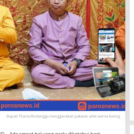
Bupati Thariq Modanggu menggunakan pakaian adat warna kuning.
 – Ada empat hal yang perlu diketahui bagi