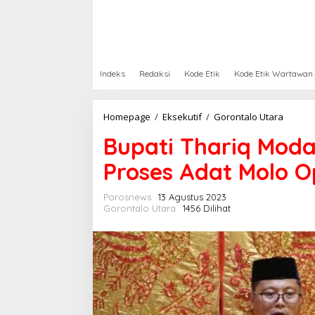
Indeks
Redaksi
Kode Etik
Kode Etik Wartawan
Homepage
/
Eksekutif
/
Gorontalo Utara
B
u
Bupati Thariq Mod
p
a
Proses Adat Molo 
t
i
T
Porosnews
13 Agustus 2023
h
Gorontalo Utara
1456 Dilihat
a
r
i
q
M
o
d
a