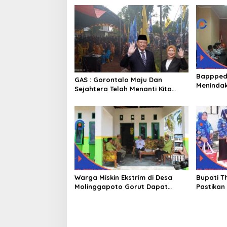
Bappped
GAS : Gorontalo Maju Dan
Menindak
Sejahtera Telah Menanti Kita
Ekstrim 
Kedepan
Warga Miskin Ekstrim di Desa
Bupati T
Molinggapoto Gorut Dapat
Pastikan
Rumah Sejahtera
Mendapat