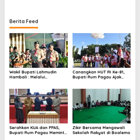
Melindungi Masyarakat
Berita Feed
Wakil Bupati Lahmudin
Canangkan HUT RI Ke-81,
Hambali : Melalui
Bupati Rum Pagau Ajak
Kebersamaan Bisa
Seluruh Eleman Bersinergi
Melaksanakan Perkemahan
Pramuka
Serahkan KUA dan PPAS,
Zikir Bersama Mengawali
Bupati Rum Pagau Meminta
Sekolah Rakyat di Boalemo
Dukungan DPRD