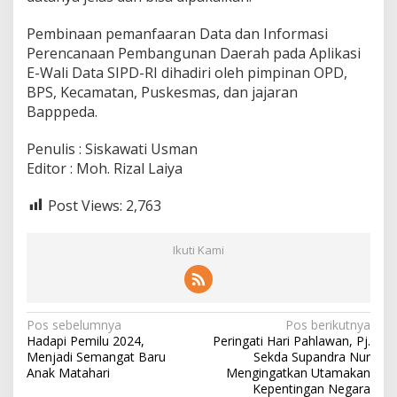
Pembinaan pemanfaaran Data dan Informasi
Perencanaan Pembangunan Daerah pada Aplikasi
E-Wali Data SIPD-RI dihadiri oleh pimpinan OPD,
BPS, Kecamatan, Puskesmas, dan jajaran
Bapppeda.
Penulis : Siskawati Usman
Editor : Moh. Rizal Laiya
Post Views:
2,763
Ikuti Kami
N
Pos sebelumnya
Pos berikutnya
Hadapi Pemilu 2024,
Peringati Hari Pahlawan, Pj.
a
Menjadi Semangat Baru
Sekda Supandra Nur
v
Anak Matahari
Mengingatkan Utamakan
Kepentingan Negara