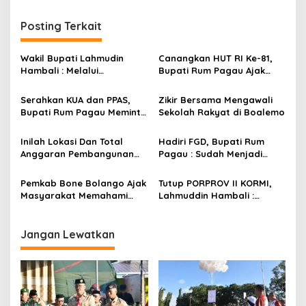
i
g
Posting Terkait
a
s
Wakil Bupati Lahmudin
Canangkan HUT RI Ke-81,
Hambali : Melalui
Bupati Rum Pagau Ajak
i
Kebersamaan Bisa
Seluruh Eleman Bersinergi
p
Melaksanakan Perkemahan
Serahkan KUA dan PPAS,
Zikir Bersama Mengawali
Pramuka
Bupati Rum Pagau Meminta
Sekolah Rakyat di Boalemo
o
Dukungan DPRD
s
Inilah Lokasi Dan Total
Hadiri FGD, Bupati Rum
Anggaran Pembangunan
Pagau : Sudah Menjadi
KNMP di Boalemo
Komitmen Pemerintah
Melindungi Masyarakat
Pemkab Bone Bolango Ajak
Tutup PORPROV II KORMI,
Masyarakat Memahami
Lahmuddin Hambali :
Secara Utuh Proses
Olahraga Efektif Dalam
Penonaktifan Kades Toto
Membangun Kebersamaan
Utara
Jangan Lewatkan