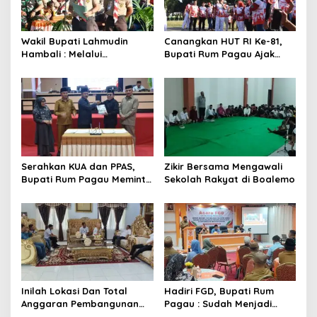
Wakil Bupati Lahmudin
Canangkan HUT RI Ke-81,
Hambali : Melalui
Bupati Rum Pagau Ajak
Kebersamaan Bisa
Seluruh Eleman Bersinergi
Melaksanakan Perkemahan
Pramuka
Serahkan KUA dan PPAS,
Zikir Bersama Mengawali
Bupati Rum Pagau Meminta
Sekolah Rakyat di Boalemo
Dukungan DPRD
Inilah Lokasi Dan Total
Hadiri FGD, Bupati Rum
Anggaran Pembangunan
Pagau : Sudah Menjadi
KNMP di Boalemo
Komitmen Pemerintah