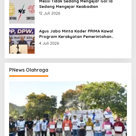
Messi Tidak Sedang Mengejar Gol Ia
Sedang Mengejar Keabadian
12 Juli 2026
Agus Jabo Minta Kader PRIMA Kawal
Program Kerakyatan Pemerintahan
Prabowo
4 Juli 2026
PNews Olahraga