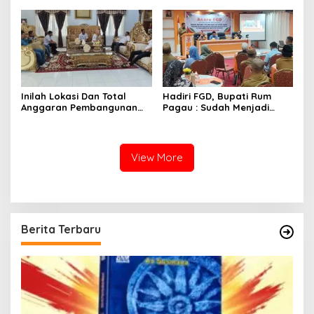
Inilah Lokasi Dan Total
Hadiri FGD, Bupati Rum
Anggaran Pembangunan
Pagau : Sudah Menjadi
KNMP di Boalemo
Komitmen Pemerintah
Melindungi Masyarakat
View More
Berita Terbaru