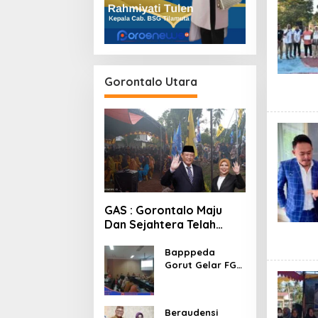
Gorontalo Utara
GAS : Gorontalo Maju
Dan Sejahtera Telah
Menanti Kita Kedepan
Bapppeda
Gorut Gelar FGD
Menindaklanjuti
Data Kemiskinan
Ekstrim Dan
Beraudensi
Kesejahteraan