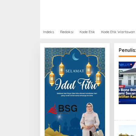
Indeks
Redaksi
Kode Etik
Kode Etik Wartawan
Penulis