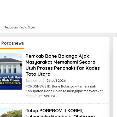
Pedoman Media Siber
:
Porosnews
Pemkab Bone Bolango Ajak
Masyarakat Memahami Secara
Utuh Proses Penonaktifan Kades
Toto Utara
Boalemo
|
26 Juli 2026
O
L
POROSNEWS.ID, Bone Bolango – Pemerintah
E
Kabupaten Bone Bolango mengajak masyarakat
H
memahami secara
P
O
R
Tutup PORPROV II KORMI,
O
S
Lahmuddin Hambali : Olahraga