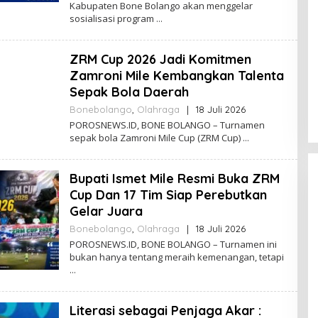
E
Kabupaten Bone Bolango akan menggelar
H
sosialisasi program
P
O
R
ZRM Cup 2026 Jadi Komitmen
O
S
Zamroni Mile Kembangkan Talenta
N
Sepak Bola Daerah
E
W
Bonebolango
,
Olahraga
|
18 Juli 2026
O
S
L
POROSNEWS.ID, BONE BOLANGO – Turnamen
E
sepak bola Zamroni Mile Cup (ZRM Cup)
H
P
O
Bupati Ismet Mile Resmi Buka ZRM
R
O
Cup Dan 17 Tim Siap Perebutkan
S
Gelar Juara
N
E
Bonebolango
,
Olahraga
|
18 Juli 2026
O
W
L
POROSNEWS.ID, BONE BOLANGO – Turnamen ini
S
E
bukan hanya tentang meraih kemenangan, tetapi
H
P
O
R
Literasi sebagai Penjaga Akar :
O