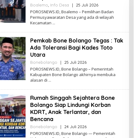
W
Boalemo
,
Info Desa
|
25 Juli 2026
O
S
L
POROSNEWS.ID, Boalemo – Pemilihan Badan
E
Permusyawaratan Desa yang ada di wilayah
H
Kecamatan
P
O
R
Pemkab Bone Bolango Tegas : Tak
O
S
Ada Toleransi Bagi Kades Toto
N
Utara
E
W
Bonebolango
|
25 Juli 2026
O
S
L
POROSNEWS.ID, Bone Bolango – Pemerintah
E
Kabupaten Bone Bolango akhirnya membuka
H
alasan di
P
O
R
Rumah Singgah Sejahtera Bone
O
S
Bolango Siap Lindungi Korban
N
KDRT, Anak Terlantar, dan
E
W
Bencana
S
Bonebolango
|
24 Juli 2026
O
L
POROSNEWS.ID, Bone Bolango — Pemerintah
E