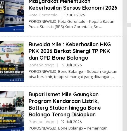
Masyarakat Menentukan
N
Keberhasilan Sensus Ekonomi 2026
E
W
Kota Gorontalo
|
19 Juli 2026
O
S
L
POROSNEWS.ID, Kota Gorontalo – Kepala Badan
E
Pusat Statistik (BPS) Kota Gorontalo, Sri
H
P
O
R
Ruwaida Mile : Keberhasilan HKG
O
PKK 2026 Berkat Sinergi TP PKK
S
dan OPD Bone Bolango
N
E
Bonebolango
|
19 Juli 2026
O
W
L
POROSNEWS.ID, Bone Bolango – Sebuah kegiatan
S
E
bisa berakhir, tetapi semangat yang dibangun
H
P
O
R
Bupati Ismet Mile Gaungkan
O
Program Kendaraan Listrik,
S
Battery Station hingga Bone
N
E
Bolango Terang Disiapkan
W
S
Bonebolango
|
19 Juli 2026
O
L
POROSNEWS.ID, Bone Bolango – Pemerintah