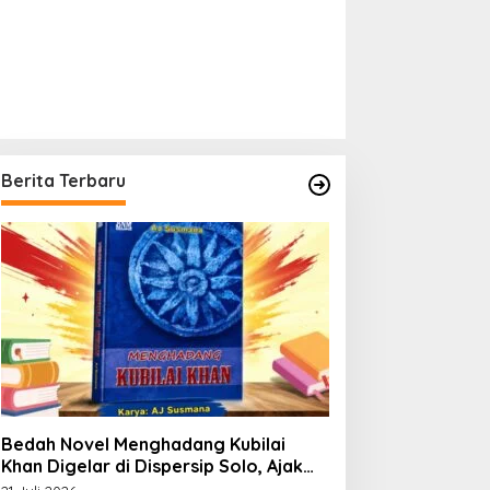
Berita Terbaru
Bedah Novel Menghadang Kubilai
Khan Digelar di Dispersip Solo, Ajak
Publik Menyelami Heroisme Leluhur