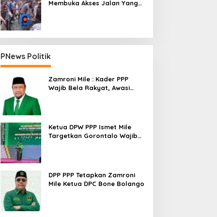
Membuka Akses Jalan Yang
Longsor Diperbatasan Dua
Kecamatan
PNews Politik
Zamroni Mile : Kader PPP
Wajib Bela Rakyat, Awasi
Pembangunan
Ketua DPW PPP Ismet Mile
Targetkan Gorontalo Wajib
Tambah Kursi dan Rebut
Kembali Basis Politik
DPP PPP Tetapkan Zamroni
Mile Ketua DPC Bone Bolango