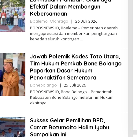
N
Efektif Dalam Membangun
E
W
Kebersamaan
S
Boalemo
,
Olahraga
|
26 Juli 2026
O
L
POROSNEWS.ID, Boalemo – Pemerintah daerah
E
mengapresiasi dan memberikan penghargaan
H
kepada seluruh kontingen
P
O
R
Jawab Polemik Kades Toto Utara,
O
S
Tim Hukum Pemkab Bone Bolango
N
Paparkan Dasar Hukum
E
W
Penonaktifan Sementara
S
Bonebolango
|
25 Juli 2026
O
L
POROSNEWS.ID, Bone Bolango – Pemerintah
E
Kabupaten Bone Bolango melalui Tim Hukum
H
akhirnya
P
O
R
Sukses Gelar Pemilihan BPD,
O
S
Camat Botumoito Halim Iyabu
N
Sampaikan Ini
E