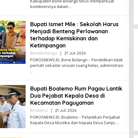
Kabupaten Bone Bolango terus memperkuat
H
komitmennya dalam
P
O
R
Bupati Ismet Mile : Sekolah Harus
O
S
Menjadi Benteng Perlawanan
N
terhadap Kemiskinan dan
E
W
Ketimpangan
S
Bonebolango
|
21 Juli 2026
O
L
POROSNEWS.ID, Bone Bolango – Pendidikan tidak
E
pernah sekadar urusan ruang kelas, administrasi
H
P
O
R
Bupati Boalemo Rum Pagau Lantik
O
S
Dua Pejabat Kepala Desa di
N
Kecamatan Paguyaman
E
W
Boalemo
|
21 Juli 2026
O
S
L
POROSNEWS.ID, Boalemo – Pelantikan Penjabat
E
Kepala Desa Mustika dan kepala Desa Saripi,
H
P
O