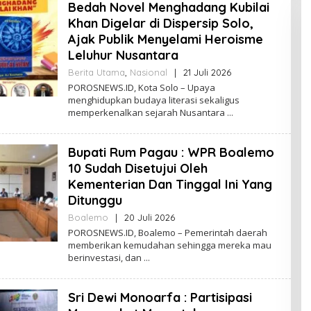
R
Bedah Novel Menghadang Kubilai
O
Khan Digelar di Dispersip Solo,
S
Ajak Publik Menyelami Heroisme
N
E
Leluhur Nusantara
W
S
Berita Utama
,
Nasional
|
21 Juli 2026
O
L
POROSNEWS.ID, Kota Solo – Upaya
E
menghidupkan budaya literasi sekaligus
H
memperkenalkan sejarah Nusantara
P
O
R
Bupati Rum Pagau : WPR Boalemo
O
S
10 Sudah Disetujui Oleh
N
Kementerian Dan Tinggal Ini Yang
E
W
Ditunggu
S
Boalemo
|
20 Juli 2026
O
L
POROSNEWS.ID, Boalemo – Pemerintah daerah
E
memberikan kemudahan sehingga mereka mau
H
berinvestasi, dan
P
O
R
Sri Dewi Monoarfa : Partisipasi
O
S