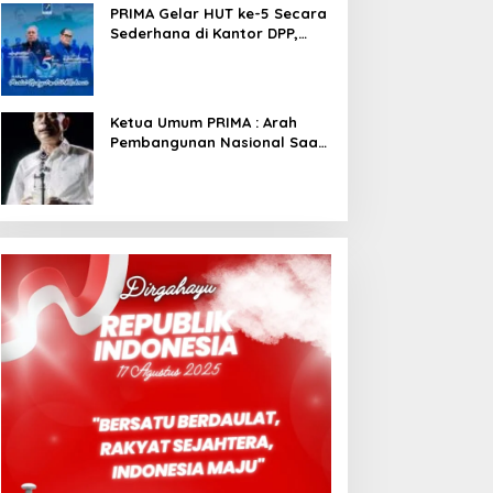
PRIMA Gelar HUT ke-5 Secara
Sederhana di Kantor DPP,
Angkat Tema Revolusi Sudah
Dimulai dari Istana
Ketua Umum PRIMA : Arah
Pembangunan Nasional Saat
Ini Sementara Berjalan
Meninggalkan Model
Liberalistik