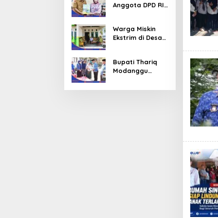
Anggota DPD RI,
Bupati Thariq
Modanggu
Warga Miskin
Memperkenalka
Ekstrim di Desa
n Jakestra
Molinggapoto
Gorut Dapat
Bupati Thariq
Rumah
Modanggu
Sejahtera
Pastikan Korban
Kebakaran
Mendapat
Bantuan 10 Juta