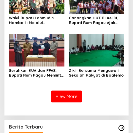
Wakil Bupati Lahmudin
Canangkan HUT RI Ke-81,
Hambali : Melalui
Bupati Rum Pagau Ajak
Kebersamaan Bisa
Seluruh Eleman Bersinergi
Melaksanakan Perkemahan
Pramuka
Serahkan KUA dan PPAS,
Zikir Bersama Mengawali
Bupati Rum Pagau Meminta
Sekolah Rakyat di Boalemo
Dukungan DPRD
View More
Berita Terbaru