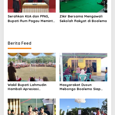
Serahkan KUA dan PPAS,
Zikir Bersama Mengawali
Bupati Rum Pagau Meminta
Sekolah Rakyat di Boalemo
Dukungan DPRD
Berita Feed
Wakil Bupati Lahmudin
Masyarakat Dusun
Hambali Apresiasi
Mebongo Boalemo Siap
Perkemahan Pramuka Pra
Dimekarkan Menjadi Desa
Siaga TK dan PAUD