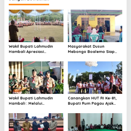
Wakil Bupati Lahmudin
Masyarakat Dusun
Hambali Apresiasi
Mebongo Boalemo Siap
Perkemahan Pramuka Pra
Dimekarkan Menjadi Desa
Siaga TK dan PAUD
Wakil Bupati Lahmudin
Canangkan HUT RI Ke-81,
Hambali : Melalui
Bupati Rum Pagau Ajak
Kebersamaan Bisa
Seluruh Eleman Bersinergi
Melaksanakan Perkemahan
Pramuka