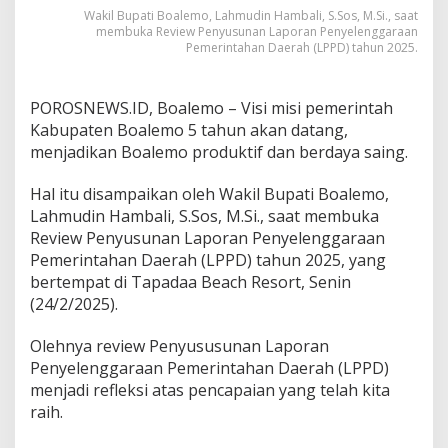
i
Wakil Bupati Boalemo, Lahmudin Hambali, S.Sos, M.Si., saat
membuka Review Penyusunan Laporan Penyelenggaraan
f
Pemerintahan Daerah (LPPD) tahun 2025.
D
a
n
B
POROSNEWS.ID, Boalemo – Visi misi pemerintah
e
Kabupaten Boalemo 5 tahun akan datang,
r
menjadikan Boalemo produktif dan berdaya saing.
d
a
Hal itu disampaikan oleh Wakil Bupati Boalemo,
y
a
Lahmudin Hambali, S.Sos, M.Si., saat membuka
S
Review Penyusunan Laporan Penyelenggaraan
a
Pemerintahan Daerah (LPPD) tahun 2025, yang
i
bertempat di Tapadaa Beach Resort, Senin
n
(24/2/2025).
g
Olehnya review Penyususunan Laporan
Penyelenggaraan Pemerintahan Daerah (LPPD)
menjadi refleksi atas pencapaian yang telah kita
raih.