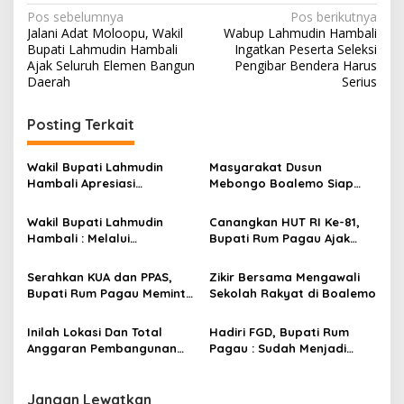
N
Pos sebelumnya
Pos berikutnya
Jalani Adat Moloopu, Wakil
Wabup Lahmudin Hambali
a
Bupati Lahmudin Hambali
Ingatkan Peserta Seleksi
v
Ajak Seluruh Elemen Bangun
Pengibar Bendera Harus
Daerah
Serius
i
g
Posting Terkait
a
s
Wakil Bupati Lahmudin
Masyarakat Dusun
Hambali Apresiasi
Mebongo Boalemo Siap
i
Perkemahan Pramuka Pra
Dimekarkan Menjadi Desa
p
Siaga TK dan PAUD
Wakil Bupati Lahmudin
Canangkan HUT RI Ke-81,
Hambali : Melalui
Bupati Rum Pagau Ajak
o
Kebersamaan Bisa
Seluruh Eleman Bersinergi
s
Melaksanakan Perkemahan
Serahkan KUA dan PPAS,
Zikir Bersama Mengawali
Pramuka
Bupati Rum Pagau Meminta
Sekolah Rakyat di Boalemo
Dukungan DPRD
Inilah Lokasi Dan Total
Hadiri FGD, Bupati Rum
Anggaran Pembangunan
Pagau : Sudah Menjadi
KNMP di Boalemo
Komitmen Pemerintah
Melindungi Masyarakat
Jangan Lewatkan