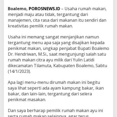
e
Boalemo,
POROSNEWS.ID
– Usaha rumah makan,
n
D
menjadi maju atau tidak, tergantung dari
a
manajemen, cita rasa dari makanan itu sendiri dan
n
kreativitas pemilik rumah makan.
C
i
Usaha ini memang sangat menjanjikan namun
t
a
tergantung menu apa saja yang disajikan kepada
R
penikmat makan, ungkap penjabat Bupati Boalemo
a
Dr. Hendriwan, M.Si., saat mengunjungi salah satu
s
rumah makan citra ayu milik dari Yulin Latidi
a
M
dikecamatan Tilamuta, Kabupaten Boalemo, Sabtu
a
(14/1/2023).
s
a
Apa lagi menu-menu dirumah makan ini begitu
k
saya lihat seperti ada ayam kampung bakar, ikan
a
n
bakar, dan lain-lain, tergantung dari selera
penikmat masakan.
Dan saya berharap pemilik rumah makan ayu ini
serta rumah makan selainnya, agar terus