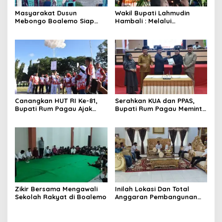
Masyarakat Dusun
Wakil Bupati Lahmudin
Mebongo Boalemo Siap
Hambali : Melalui
Dimekarkan Menjadi Desa
Kebersamaan Bisa
Melaksanakan Perkemahan
Pramuka
Canangkan HUT RI Ke-81,
Serahkan KUA dan PPAS,
Bupati Rum Pagau Ajak
Bupati Rum Pagau Meminta
Seluruh Eleman Bersinergi
Dukungan DPRD
Zikir Bersama Mengawali
Inilah Lokasi Dan Total
Sekolah Rakyat di Boalemo
Anggaran Pembangunan
KNMP di Boalemo