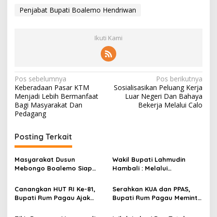
Penjabat Bupati Boalemo Hendriwan
Ikuti Kami
N
Pos sebelumnya
Pos berikutnya
Keberadaan Pasar KTM
Sosialisasikan Peluang Kerja
a
Menjadi Lebih Bermanfaat
Luar Negeri Dan Bahaya
v
Bagi Masyarakat Dan
Bekerja Melalui Calo
Pedagang
i
g
Posting Terkait
a
s
Masyarakat Dusun
Wakil Bupati Lahmudin
Mebongo Boalemo Siap
Hambali : Melalui
i
Dimekarkan Menjadi Desa
Kebersamaan Bisa
p
Melaksanakan Perkemahan
Canangkan HUT RI Ke-81,
Serahkan KUA dan PPAS,
Pramuka
Bupati Rum Pagau Ajak
Bupati Rum Pagau Meminta
o
Seluruh Eleman Bersinergi
Dukungan DPRD
s