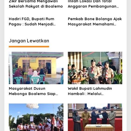
Zikir Bersama Mengawali
Inilah Lokasi Dan Total
Sekolah Rakyat di Boalemo
Anggaran Pembangunan
KNMP di Boalemo
Hadiri FGD, Bupati Rum
Pemkab Bone Bolango Ajak
Pagau : Sudah Menjadi
Masyarakat Memahami
Komitmen Pemerintah
Secara Utuh Proses
Melindungi Masyarakat
Penonaktifan Kades Toto
Utara
Jangan Lewatkan
Masyarakat Dusun
Wakil Bupati Lahmudin
Mebongo Boalemo Siap
Hambali : Melalui
Dimekarkan Menjadi Desa
Kebersamaan Bisa
Melaksanakan Perkemahan
Pramuka