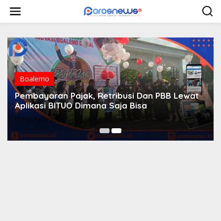
L
e
w
a
t
i
k
e
k
Boalemo
o
n
Pembayaran Pajak, Retribusi Dan PBB Lewat
t
Aplikasi BITUO Dimana Saja Bisa
e
n
17 Februari 2023