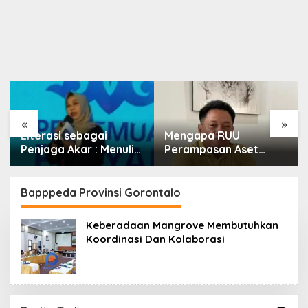
«
»
Literasi sebagai
Mengapa RUU
Penjaga Akar : Menulis
Perampasan Aset
Budaya, Merawat
Begitu Sulit Disahkan?
Identitas
Bapppeda Provinsi Gorontalo
Keberadaan Mangrove Membutuhkan
Koordinasi Dan Kolaborasi