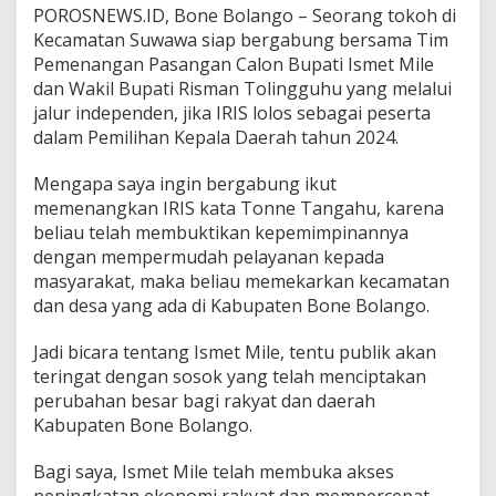
POROSNEWS.ID, Bone Bolango – Seorang tokoh di
k
u
Kecamatan Suwawa siap bergabung bersama Tim
t
Pemenangan Pasangan Calon Bupati Ismet Mile
P
dan Wakil Bupati Risman Tolingguhu yang melalui
i
jalur independen, jika IRIS lolos sebagai peserta
l
dalam Pemilihan Kepala Daerah tahun 2024.
k
a
d
Mengapa saya ingin bergabung ikut
a
memenangkan IRIS kata Tonne Tangahu, karena
B
beliau telah membuktikan kepemimpinannya
o
dengan mempermudah pelayanan kepada
n
e
masyarakat, maka beliau memekarkan kecamatan
B
dan desa yang ada di Kabupaten Bone Bolango.
o
l
Jadi bicara tentang Ismet Mile, tentu publik akan
a
teringat dengan sosok yang telah menciptakan
n
g
perubahan besar bagi rakyat dan daerah
o
Kabupaten Bone Bolango.
Bagi saya, Ismet Mile telah membuka akses
peningkatan ekonomi rakyat dan mempercepat