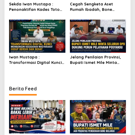
Sekda Iwan Mustapa :
Cegah Sengketa Aset
Penonaktifan Kades Toto
Rumah Ibadah, Bone
Utara Sesuai Prosedur Dan
Bolango Genjot Program
DPRD Nilai Keputusan
Isbat Wakaf dan Sertifikasi
Pemda Tepat
Tanah
Iwan Mustapa :
Jelang Penilaian Provinsi,
Transformasi Digital Kunci
Bupati Ismet Mile Minta
Membangun Kesadaran
Seluruh OPD Dukung Penuh
Masyarakat Hidup Bersih
Pelayanan Posyandu
dan Sehat
Berita Feed