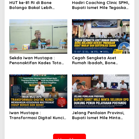
HUT ke-81 RI di Bone
Hadiri Coaching Clinic SPMI,
Bolango Bakal Lebih
Bupati Ismet Mile Tegaskan
Meriah, Panitia Siapkan
Peningkatan Kompetensi
Beragam Kegiatan
Guru Jadi Prioritas
Libatkan Masyarakat
Pendidikan Bone Bolango
Sekda Iwan Mustapa :
Cegah Sengketa Aset
Penonaktifan Kades Toto
Rumah Ibadah, Bone
Utara Sesuai Prosedur Dan
Bolango Genjot Program
DPRD Nilai Keputusan
Isbat Wakaf dan Sertifikasi
Pemda Tepat
Tanah
Iwan Mustapa :
Jelang Penilaian Provinsi,
Transformasi Digital Kunci
Bupati Ismet Mile Minta
Membangun Kesadaran
Seluruh OPD Dukung Penuh
Masyarakat Hidup Bersih
Pelayanan Posyandu
dan Sehat