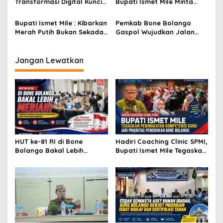
Transformasi Digital Kunci
Bupati Ismet Mile Minta
Membangun Kesadaran
Seluruh OPD Dukung Penuh
Masyarakat Hidup Bersih
Pelayanan Posyandu
Bupati Ismet Mile : Kibarkan
Pemkab Bone Bolango
dan Sehat
Merah Putih Bukan Sekadar
Gaspol Wujudkan Jalan
Seremonial, Tapi Wujud
Tulabolo–Pinogu, Restu
Cinta Tanah Air
Menteri Kehutanan Jadi
Penentu
Jangan Lewatkan
HUT ke-81 RI di Bone
Hadiri Coaching Clinic SPMI,
Bolango Bakal Lebih
Bupati Ismet Mile Tegaskan
Meriah, Panitia Siapkan
Peningkatan Kompetensi
Beragam Kegiatan
Guru Jadi Prioritas
Libatkan Masyarakat
Pendidikan Bone Bolango