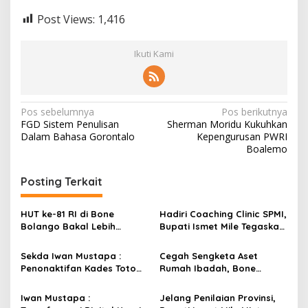
Post Views:
1,416
Ikuti Kami
N
Pos sebelumnya
Pos berikutnya
FGD Sistem Penulisan
Sherman Moridu Kukuhkan
a
Dalam Bahasa Gorontalo
Kepengurusan PWRI
v
Boalemo
i
Posting Terkait
g
a
HUT ke-81 RI di Bone
Hadiri Coaching Clinic SPMI,
s
Bolango Bakal Lebih
Bupati Ismet Mile Tegaskan
Meriah, Panitia Siapkan
Peningkatan Kompetensi
i
Beragam Kegiatan
Guru Jadi Prioritas
Sekda Iwan Mustapa :
Cegah Sengketa Aset
p
Libatkan Masyarakat
Pendidikan Bone Bolango
Penonaktifan Kades Toto
Rumah Ibadah, Bone
Utara Sesuai Prosedur Dan
Bolango Genjot Program
o
DPRD Nilai Keputusan
Isbat Wakaf dan Sertifikasi
Iwan Mustapa :
Jelang Penilaian Provinsi,
s
Pemda Tepat
Tanah