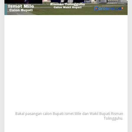
b
u
n
g
B
e
r
s
a
m
a
I
R
I
S
J
i
k
a
L
o
Bakal pasangan calon Bupati Ismet Mile dan Wakil Bupati Risman
l
Tolingguhu.
o
s
I