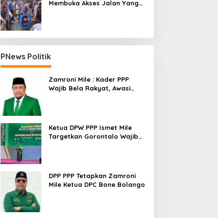
Membuka Akses Jalan Yang
Longsor Diperbatasan Dua
Kecamatan
PNews Politik
Zamroni Mile : Kader PPP
Wajib Bela Rakyat, Awasi
Pembangunan
Ketua DPW PPP Ismet Mile
Targetkan Gorontalo Wajib
Tambah Kursi dan Rebut
Kembali Basis Politik
DPP PPP Tetapkan Zamroni
Mile Ketua DPC Bone Bolango