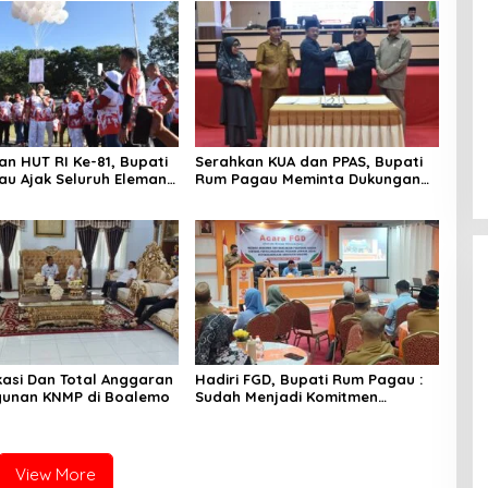
n HUT RI Ke-81, Bupati
Serahkan KUA dan PPAS, Bupati
u Ajak Seluruh Eleman
Rum Pagau Meminta Dukungan
i
DPRD
okasi Dan Total Anggaran
Hadiri FGD, Bupati Rum Pagau :
unan KNMP di Boalemo
Sudah Menjadi Komitmen
Pemerintah Melindungi
Masyarakat
View More