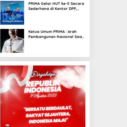
PRIMA Gelar HUT ke-5 Secara
Sederhana di Kantor DPP,
Angkat Tema Revolusi Sudah
Dimulai dari Istana
Ketua Umum PRIMA : Arah
Pembangunan Nasional Saat
Ini Sementara Berjalan
Meninggalkan Model
Liberalistik