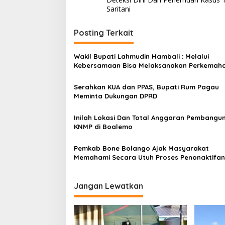
a
Saritani
v
i
Posting Terkait
g
Wakil Bupati Lahmudin Hambali : Melalui
a
Kebersamaan Bisa Melaksanakan Perkemah
s
Pramuka
Serahkan KUA dan PPAS, Bupati Rum Pagau
i
Meminta Dukungan DPRD
p
o
Inilah Lokasi Dan Total Anggaran Pembangu
KNMP di Boalemo
s
Pemkab Bone Bolango Ajak Masyarakat
Memahami Secara Utuh Proses Penonaktifan
Kades Toto Utara
Jangan Lewatkan