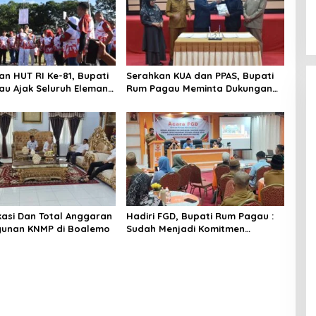
n HUT RI Ke-81, Bupati
Serahkan KUA dan PPAS, Bupati
u Ajak Seluruh Eleman
Rum Pagau Meminta Dukungan
i
DPRD
okasi Dan Total Anggaran
Hadiri FGD, Bupati Rum Pagau :
unan KNMP di Boalemo
Sudah Menjadi Komitmen
Pemerintah Melindungi
Masyarakat