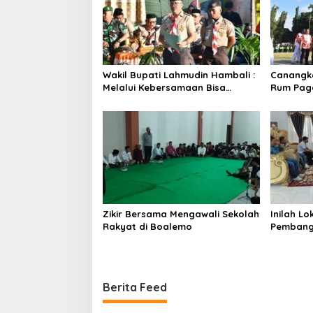
Wakil Bupati Lahmudin Hambali :
Canangka
Melalui Kebersamaan Bisa
Rum Paga
Melaksanakan Perkemahan
Bersinerg
Pramuka
Zikir Bersama Mengawali Sekolah
Inilah L
Rakyat di Boalemo
Pembang
Berita Feed