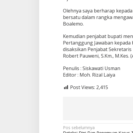
Olehnya saya berharap kepada 
bersatu dalam rangka mengaw
Boalemo.
Kemudian penjabat bupati me
Pertanggung Jawaban kepada K
disaksikan Penjabat Sekretaris
Robert Pauweni, S.Km., M.Kes. (
Penulis : Siskawati Usman
Editor : Moh. Rizal Laiya
Post Views:
2,415
N
Pos sebelumnya
Deteksi Dini Dan Penemuan Kasus T