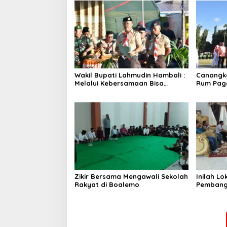
Wakil Bupati Lahmudin Hambali :
Canangka
Melalui Kebersamaan Bisa
Rum Paga
Melaksanakan Perkemahan
Bersinerg
Pramuka
Zikir Bersama Mengawali Sekolah
Inilah L
Rakyat di Boalemo
Pembang