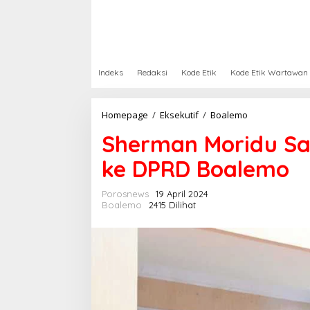
Indeks
Redaksi
Kode Etik
Kode Etik Wartawan
Homepage
/
Eksekutif
/
Boalemo
S
h
Sherman Moridu Sa
e
r
ke DPRD Boalemo
m
a
n
Porosnews
19 April 2024
M
Boalemo
2415 Dilihat
o
r
i
d
u
S
a
m