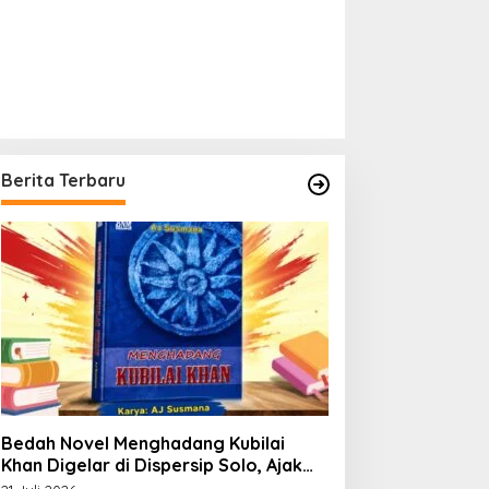
Berita Terbaru
Bedah Novel Menghadang Kubilai
Khan Digelar di Dispersip Solo, Ajak
Publik Menyelami Heroisme Leluhur