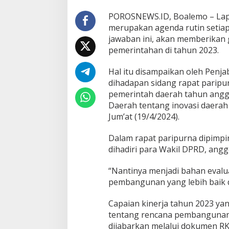
B
o
POROSNEWS.ID, Boalemo – Lap
a
merupakan agenda rutin seti
l
jawaban ini, akan memberikan
e
pemerintahan di tahun 2023.
m
o
Hal itu disampaikan oleh Penja
dihadapan sidang rapat parip
pemerintah daerah tahun angg
Daerah tentang inovasi daerah
Jum’at (19/4/2024).
Dalam rapat paripurna dipimpi
dihadiri para Wakil DPRD, angg
“Nantinya menjadi bahan eval
pembangunan yang lebih baik d
Capaian kinerja tahun 2023 ya
tentang rencana pembangunan
dijabarkan melalui dokumen R