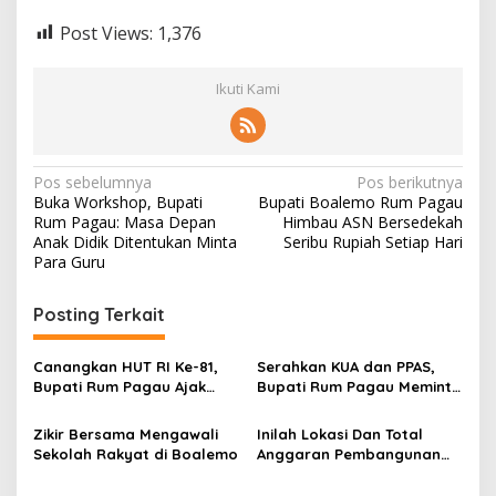
Post Views:
1,376
Ikuti Kami
N
Pos sebelumnya
Pos berikutnya
Buka Workshop, Bupati
Bupati Boalemo Rum Pagau
a
Rum Pagau: Masa Depan
Himbau ASN Bersedekah
v
Anak Didik Ditentukan Minta
Seribu Rupiah Setiap Hari
Para Guru
i
g
Posting Terkait
a
s
Canangkan HUT RI Ke-81,
Serahkan KUA dan PPAS,
Bupati Rum Pagau Ajak
Bupati Rum Pagau Meminta
i
Seluruh Eleman Bersinergi
Dukungan DPRD
p
Zikir Bersama Mengawali
Inilah Lokasi Dan Total
Sekolah Rakyat di Boalemo
Anggaran Pembangunan
o
KNMP di Boalemo