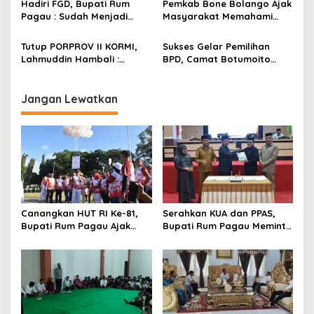
s
Hadiri FGD, Bupati Rum
Pemkab Bone Bolango Ajak
Pagau : Sudah Menjadi
Masyarakat Memahami
Komitmen Pemerintah
Secara Utuh Proses
Melindungi Masyarakat
Penonaktifan Kades Toto
Tutup PORPROV II KORMI,
Sukses Gelar Pemilihan
Utara
Lahmuddin Hambali :
BPD, Camat Botumoito
Olahraga Efektif Dalam
Halim Iyabu Sampaikan Ini
Membangun Kebersamaan
Jangan Lewatkan
Canangkan HUT RI Ke-81,
Serahkan KUA dan PPAS,
Bupati Rum Pagau Ajak
Bupati Rum Pagau Meminta
Seluruh Eleman Bersinergi
Dukungan DPRD