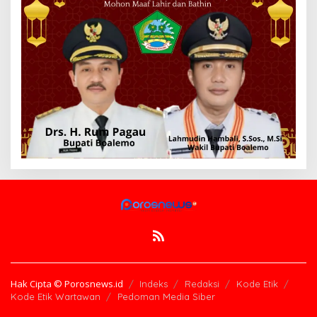
Hak Cipta © Porosnews.id
Indeks
Redaksi
Kode Etik
Kode Etik Wartawan
Pedoman Media Siber