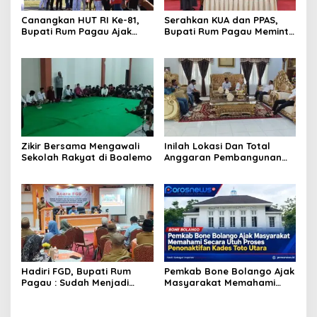
Canangkan HUT RI Ke-81,
Serahkan KUA dan PPAS,
Bupati Rum Pagau Ajak
Bupati Rum Pagau Meminta
Seluruh Eleman Bersinergi
Dukungan DPRD
Zikir Bersama Mengawali
Inilah Lokasi Dan Total
Sekolah Rakyat di Boalemo
Anggaran Pembangunan
KNMP di Boalemo
Hadiri FGD, Bupati Rum
Pemkab Bone Bolango Ajak
Pagau : Sudah Menjadi
Masyarakat Memahami
Komitmen Pemerintah
Secara Utuh Proses
Melindungi Masyarakat
Penonaktifan Kades Toto
Utara