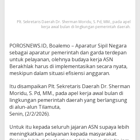
a
s
i
P
Plt. Sekretaris Daerah Dr. Sherman Moridu, S. Pd, MM., pada apel
kerja awal bulan di lingkungan pemerintah daerah.
r
o
g
r
POROSNEWS.ID, Boalemo – Aparatur Sipil Negara
a
sebagai aparatur pemerintah dan garda terdepan
m
untuk pelayanan, olehnya budaya kerja ASN
Berakhlak harus di implementasikan secara nyata,
meskipun dalam situasi efisiensi anggaran.
Itu disampaikan Plt. Sekretaris Daerah Dr. Sherman
Moridu, S. Pd, MM., pada apel kerja awal bulan di
lingkungan pemerintah daerah yang berlangsung
di alun-alun Tilamuta,
Senin, (2/2/2026).
Untuk itu kepada seluruh jajaran ASN supaya lebih
meningkatkan pelayanan kepada masyarakat.