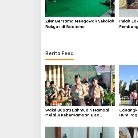
Zikir Bersama Mengawali Sekolah
Inilah L
Rakyat di Boalemo
Pembang
Berita Feed
Wakil Bupati Lahmudin Hambali :
Canangka
Melalui Kebersamaan Bisa
Rum Paga
Melaksanakan Perkemahan
Bersinerg
Pramuka