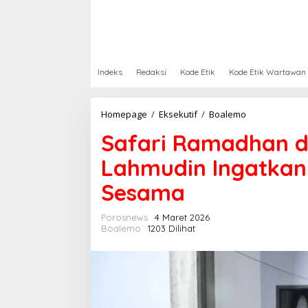
Indeks
Redaksi
Kode Etik
Kode Etik Wartawan
Homepage
/
Eksekutif
/
Boalemo
S
a
Safari Ramadhan di
f
a
Lahmudin Ingatkan
r
i
Sesama
R
a
m
Porosnews
4 Maret 2026
a
Boalemo
1203 Dilihat
d
h
a
n
d
i