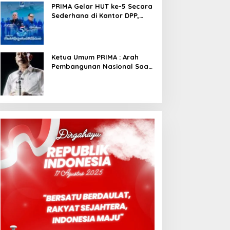
PRIMA Gelar HUT ke-5 Secara
Sederhana di Kantor DPP,
Angkat Tema Revolusi Sudah
Dimulai dari Istana
Ketua Umum PRIMA : Arah
Pembangunan Nasional Saat
Ini Sementara Berjalan
Meninggalkan Model
Liberalistik