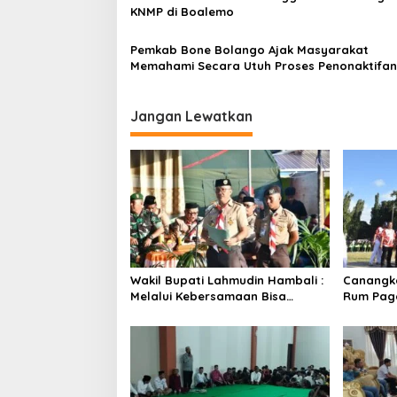
KNMP di Boalemo
s
Pemkab Bone Bolango Ajak Masyarakat
Memahami Secara Utuh Proses Penonaktifan
Kades Toto Utara
Jangan Lewatkan
Wakil Bupati Lahmudin Hambali :
Canangka
Melalui Kebersamaan Bisa
Rum Paga
Melaksanakan Perkemahan
Bersinerg
Pramuka