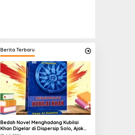
Berita Terbaru
Bedah Novel Menghadang Kubilai
Khan Digelar di Dispersip Solo, Ajak
Publik Menyelami Heroisme Leluhur