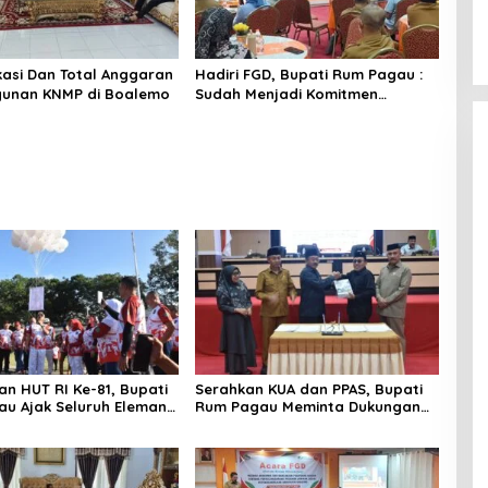
okasi Dan Total Anggaran
Hadiri FGD, Bupati Rum Pagau :
unan KNMP di Boalemo
Sudah Menjadi Komitmen
Pemerintah Melindungi
Masyarakat
n HUT RI Ke-81, Bupati
Serahkan KUA dan PPAS, Bupati
u Ajak Seluruh Eleman
Rum Pagau Meminta Dukungan
i
DPRD