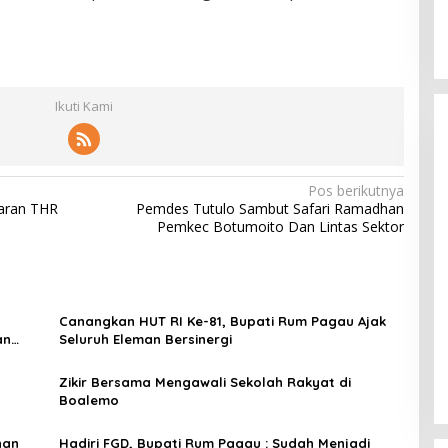
Ikuti Kami
Pos berikutnya
aran THR
Pemdes Tutulo Sambut Safari Ramadhan
Pemkec Botumoito Dan Lintas Sektor
Canangkan HUT RI Ke-81, Bupati Rum Pagau Ajak
an
Seluruh Eleman Bersinergi
Zikir Bersama Mengawali Sekolah Rakyat di
Boalemo
nan
Hadiri FGD, Bupati Rum Pagau : Sudah Menjadi