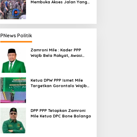
Membuka Akses Jalan Yang
Longsor Diperbatasan Dua
Kecamatan
PNews Politik
Zamroni Mile : Kader PPP
Wajib Bela Rakyat, Awasi
Pembangunan
Ketua DPW PPP Ismet Mile
Targetkan Gorontalo Wajib
Tambah Kursi dan Rebut
Kembali Basis Politik
DPP PPP Tetapkan Zamroni
Mile Ketua DPC Bone Bolango