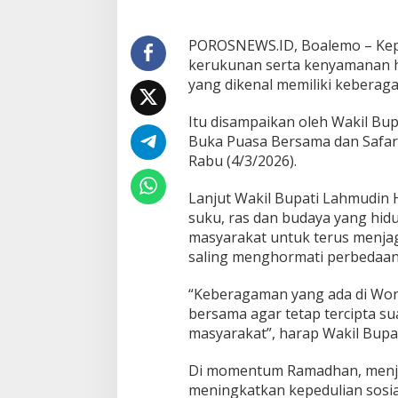
d
i
n
POROSNEWS.ID, Boalemo – Kep
I
kerukunan serta kenyamanan h
n
yang dikenal memiliki keberag
g
a
t
Itu disampaikan oleh Wakil Bu
k
Buka Puasa Bersama dan Safari
a
Rabu (4/3/2026).
n
S
Lanjut Wakil Bupati Lahmudin 
a
l
suku, ras dan budaya yang hid
i
masyarakat untuk terus menja
n
saling menghormati perbedaan
g
M
“Keberagaman yang ada di Won
e
n
bersama agar tetap tercipta s
g
masyarakat”, harap Wakil Bupa
h
a
Di momentum Ramadhan, menja
r
meningkatkan kepedulian sosi
g