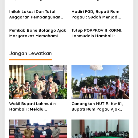
s
Dukungan DPRD
Inilah Lokasi Dan Total
Hadiri FGD, Bupati Rum
Anggaran Pembangunan
Pagau : Sudah Menjadi
KNMP di Boalemo
Komitmen Pemerintah
Melindungi Masyarakat
Pemkab Bone Bolango Ajak
Tutup PORPROV II KORMI,
Masyarakat Memahami
Lahmuddin Hambali :
Secara Utuh Proses
Olahraga Efektif Dalam
Penonaktifan Kades Toto
Membangun Kebersamaan
Utara
Jangan Lewatkan
Wakil Bupati Lahmudin
Canangkan HUT RI Ke-81,
Hambali : Melalui
Bupati Rum Pagau Ajak
Kebersamaan Bisa
Seluruh Eleman Bersinergi
Melaksanakan Perkemahan
Pramuka