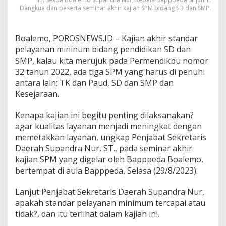
B
Dangkua dan peserta seminar akhir kajian SPM bidang SD dan SMP.
i
s
a
Boalemo, POROSNEWS.ID – Kajian akhir standar
T
pelayanan mininum bidang pendidikan SD dan
e
SMP, kalau kita merujuk pada Permendikbu nomor
r
32 tahun 2022, ada tiga SPM yang harus di penuhi
w
u
antara lain; TK dan Paud, SD dan SMP dan
j
Kesejaraan.
u
d
Kenapa kajian ini begitu penting dilaksanakan?
agar kualitas layanan menjadi meningkat dengan
memetakkan layanan, ungkap Penjabat Sekretaris
Daerah Supandra Nur, ST., pada seminar akhir
kajian SPM yang digelar oleh Bapppeda Boalemo,
bertempat di aula Bapppeda, Selasa (29/8/2023).
Lanjut Penjabat Sekretaris Daerah Supandra Nur,
apakah standar pelayanan minimum tercapai atau
tidak?, dan itu terlihat dalam kajian ini.