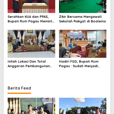
Serahkan KUA dan PPAS,
Zikir Bersama Mengawali
Bupati Rum Pagau Meminta
Sekolah Rakyat di Boalemo
Dukungan DPRD
Inilah Lokasi Dan Total
Hadiri FGD, Bupati Rum
Anggaran Pembangunan
Pagau : Sudah Menjadi
KNMP di Boalemo
Komitmen Pemerintah
Melindungi Masyarakat
Berita Feed