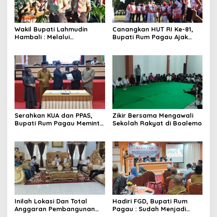
Wakil Bupati Lahmudin
Canangkan HUT RI Ke-81,
Hambali : Melalui
Bupati Rum Pagau Ajak
Kebersamaan Bisa
Seluruh Eleman Bersinergi
Melaksanakan Perkemahan
Pramuka
Serahkan KUA dan PPAS,
Zikir Bersama Mengawali
Bupati Rum Pagau Meminta
Sekolah Rakyat di Boalemo
Dukungan DPRD
Inilah Lokasi Dan Total
Hadiri FGD, Bupati Rum
Anggaran Pembangunan
Pagau : Sudah Menjadi
KNMP di Boalemo
Komitmen Pemerintah