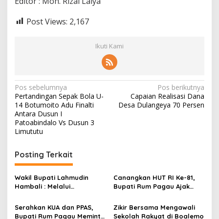
Editor : Moh. Rizal Laiya
Post Views:
2,167
Ikuti Kami
N
Pos sebelumnya
Pos berikutnya
Pertandingan Sepak Bola U-
Capaian Realisasi Dana
a
14 Botumoito Adu Finalti
Desa Dulangeya 70 Persen
v
Antara Dusun I
Patoabindalo Vs Dusun 3
i
Limututu
g
Posting Terkait
a
s
Wakil Bupati Lahmudin
Canangkan HUT RI Ke-81,
i
Hambali : Melalui
Bupati Rum Pagau Ajak
p
Kebersamaan Bisa
Seluruh Eleman Bersinergi
Melaksanakan Perkemahan
Serahkan KUA dan PPAS,
Zikir Bersama Mengawali
o
Pramuka
Bupati Rum Pagau Meminta
Sekolah Rakyat di Boalemo