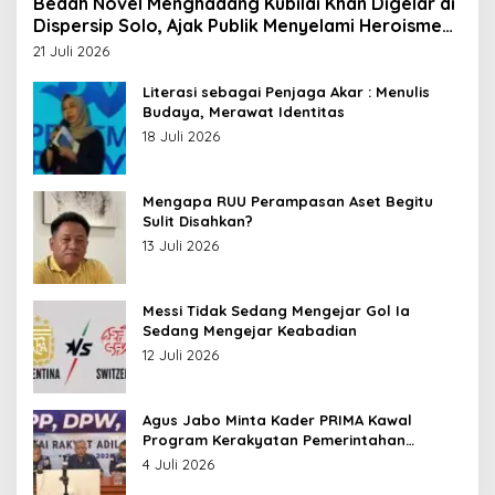
Bedah Novel Menghadang Kubilai Khan Digelar di
Dispersip Solo, Ajak Publik Menyelami Heroisme
Leluhur Nusantara
21 Juli 2026
Literasi sebagai Penjaga Akar : Menulis
Budaya, Merawat Identitas
18 Juli 2026
Mengapa RUU Perampasan Aset Begitu
Sulit Disahkan?
13 Juli 2026
Messi Tidak Sedang Mengejar Gol Ia
Sedang Mengejar Keabadian
12 Juli 2026
Agus Jabo Minta Kader PRIMA Kawal
Program Kerakyatan Pemerintahan
Prabowo
4 Juli 2026