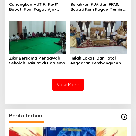
Canangkan HUT RI Ke-81,
Serahkan KUA dan PPAS,
Bupati Rum Pagau Ajak
Bupati Rum Pagau Meminta
Seluruh Eleman Bersinergi
Dukungan DPRD
Zikir Bersama Mengawali
Inilah Lokasi Dan Total
Sekolah Rakyat di Boalemo
Anggaran Pembangunan
KNMP di Boalemo
View More
Berita Terbaru