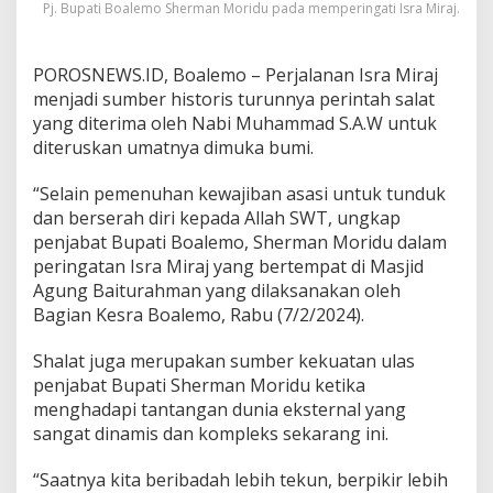
Pj. Bupati Boalemo Sherman Moridu pada memperingati Isra Miraj.
n
u
h
POROSNEWS.ID, Boalemo – Perjalanan Isra Miraj
a
n
menjadi sumber historis turunnya perintah salat
A
yang diterima oleh Nabi Muhammad S.A.W untuk
s
diteruskan umatnya dimuka bumi.
a
s
“Selain pemenuhan kewajiban asasi untuk tunduk
i
D
dan berserah diri kepada Allah SWT, ungkap
a
penjabat Bupati Boalemo, Sherman Moridu dalam
n
peringatan Isra Miraj yang bertempat di Masjid
B
Agung Baiturahman yang dilaksanakan oleh
e
Bagian Kesra Boalemo, Rabu (7/2/2024).
r
s
e
Shalat juga merupakan sumber kekuatan ulas
r
penjabat Bupati Sherman Moridu ketika
a
menghadapi tantangan dunia eksternal yang
h
sangat dinamis dan kompleks sekarang ini.
D
i
r
“Saatnya kita beribadah lebih tekun, berpikir lebih
i