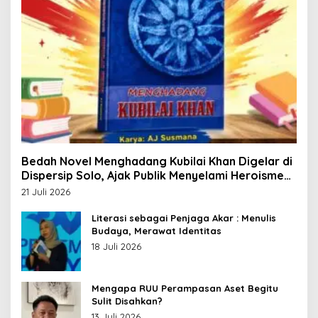
Bedah Novel Menghadang Kubilai Khan Digelar di
Dispersip Solo, Ajak Publik Menyelami Heroisme
Leluhur Nusantara
21 Juli 2026
Literasi sebagai Penjaga Akar : Menulis
Budaya, Merawat Identitas
18 Juli 2026
Mengapa RUU Perampasan Aset Begitu
Sulit Disahkan?
13 Juli 2026