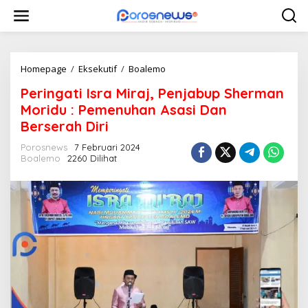
L
e
w
a
t
i
Homepage
/
Eksekutif
/
Boalemo
P
k
e
Peringati Isra Miraj, Penjabup Sherman
e
r
k
i
Moridu : Pemenuhan Asasi Dan
o
n
Berserah Diri
n
g
t
a
Porosnews
7 Februari 2024
e
t
Boalemo
2260 Dilihat
n
i
I
s
r
a
M
i
r
a
j
,
P