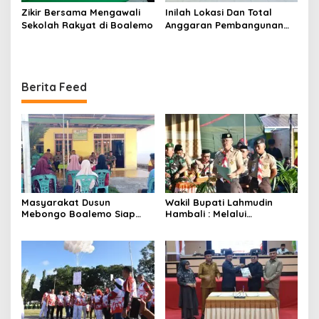
Zikir Bersama Mengawali
Inilah Lokasi Dan Total
Sekolah Rakyat di Boalemo
Anggaran Pembangunan
KNMP di Boalemo
Berita Feed
Masyarakat Dusun
Wakil Bupati Lahmudin
Mebongo Boalemo Siap
Hambali : Melalui
Dimekarkan Menjadi Desa
Kebersamaan Bisa
Melaksanakan Perkemahan
Pramuka