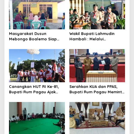
Masyarakat Dusun
Wakil Bupati Lahmudin
Mebongo Boalemo Siap
Hambali : Melalui
Dimekarkan Menjadi Desa
Kebersamaan Bisa
Melaksanakan Perkemahan
Pramuka
Canangkan HUT RI Ke-81,
Serahkan KUA dan PPAS,
Bupati Rum Pagau Ajak
Bupati Rum Pagau Meminta
Seluruh Eleman Bersinergi
Dukungan DPRD