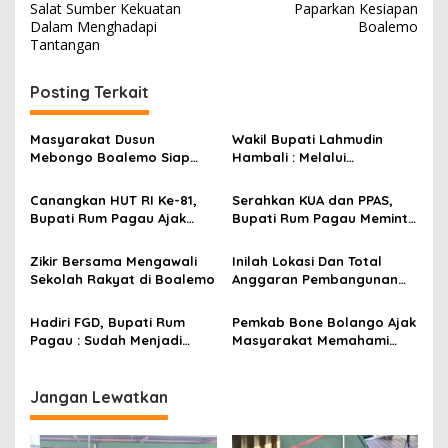
v
Salat Sumber Kekuatan
Paparkan Kesiapan
Dalam Menghadapi
Boalemo
i
Tantangan
g
Posting Terkait
a
s
Masyarakat Dusun
Wakil Bupati Lahmudin
i
Mebongo Boalemo Siap
Hambali : Melalui
p
Dimekarkan Menjadi Desa
Kebersamaan Bisa
Melaksanakan Perkemahan
Canangkan HUT RI Ke-81,
Serahkan KUA dan PPAS,
o
Pramuka
Bupati Rum Pagau Ajak
Bupati Rum Pagau Meminta
s
Seluruh Eleman Bersinergi
Dukungan DPRD
Zikir Bersama Mengawali
Inilah Lokasi Dan Total
Sekolah Rakyat di Boalemo
Anggaran Pembangunan
KNMP di Boalemo
Hadiri FGD, Bupati Rum
Pemkab Bone Bolango Ajak
Pagau : Sudah Menjadi
Masyarakat Memahami
Komitmen Pemerintah
Secara Utuh Proses
Melindungi Masyarakat
Penonaktifan Kades Toto
Utara
Jangan Lewatkan