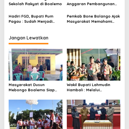
s
Sekolah Rakyat di Boalemo
Anggaran Pembangunan
KNMP di Boalemo
Hadiri FGD, Bupati Rum
Pemkab Bone Bolango Ajak
Pagau : Sudah Menjadi
Masyarakat Memahami
Komitmen Pemerintah
Secara Utuh Proses
Melindungi Masyarakat
Penonaktifan Kades Toto
Utara
Jangan Lewatkan
Masyarakat Dusun
Wakil Bupati Lahmudin
Mebongo Boalemo Siap
Hambali : Melalui
Dimekarkan Menjadi Desa
Kebersamaan Bisa
Melaksanakan Perkemahan
Pramuka