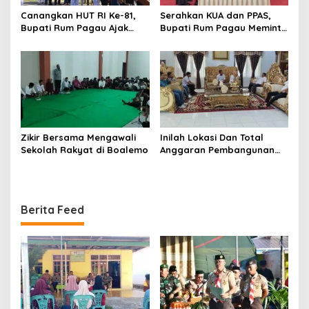
Canangkan HUT RI Ke-81,
Serahkan KUA dan PPAS,
Bupati Rum Pagau Ajak
Bupati Rum Pagau Meminta
Seluruh Eleman Bersinergi
Dukungan DPRD
Zikir Bersama Mengawali
Inilah Lokasi Dan Total
Sekolah Rakyat di Boalemo
Anggaran Pembangunan
KNMP di Boalemo
Berita Feed