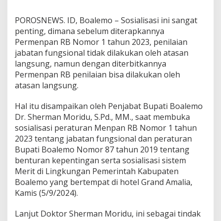
g
s
POROSNEWS. ID, Boalemo – Sosialisasi ini sangat
u
penting, dimana sebelum diterapkannya
n
Permenpan RB Nomor 1 tahun 2023, penilaian
g
A
jabatan fungsional tidak dilakukan oleh atasan
t
langsung, namun dengan diterbitkannya
a
Permenpan RB penilaian bisa dilakukan oleh
s
atasan langsung.
a
n
Hal itu disampaikan oleh Penjabat Bupati Boalemo
Dr. Sherman Moridu, S.Pd., MM., saat membuka
sosialisasi peraturan Menpan RB Nomor 1 tahun
2023 tentang jabatan fungsional dan peraturan
Bupati Boalemo Nomor 87 tahun 2019 tentang
benturan kepentingan serta sosialisasi sistem
Merit di Lingkungan Pemerintah Kabupaten
Boalemo yang bertempat di hotel Grand Amalia,
Kamis (5/9/2024).
Lanjut Doktor Sherman Moridu, ini sebagai tindak