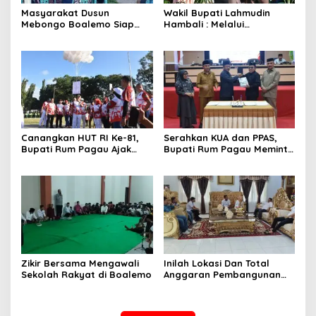
Masyarakat Dusun
Wakil Bupati Lahmudin
Mebongo Boalemo Siap
Hambali : Melalui
Dimekarkan Menjadi Desa
Kebersamaan Bisa
Melaksanakan Perkemahan
Pramuka
Canangkan HUT RI Ke-81,
Serahkan KUA dan PPAS,
Bupati Rum Pagau Ajak
Bupati Rum Pagau Meminta
Seluruh Eleman Bersinergi
Dukungan DPRD
Zikir Bersama Mengawali
Inilah Lokasi Dan Total
Sekolah Rakyat di Boalemo
Anggaran Pembangunan
KNMP di Boalemo