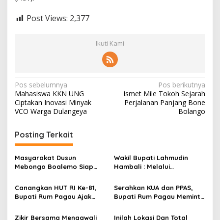
Post Views:
2,377
Ikuti Kami
N
Pos sebelumnya
Pos berikutnya
Mahasiswa KKN UNG
Ismet Mile Tokoh Sejarah
a
Ciptakan Inovasi Minyak
Perjalanan Panjang Bone
v
VCO Warga Dulangeya
Bolango
i
Posting Terkait
g
a
Masyarakat Dusun
Wakil Bupati Lahmudin
s
Mebongo Boalemo Siap
Hambali : Melalui
Dimekarkan Menjadi Desa
Kebersamaan Bisa
i
Melaksanakan Perkemahan
Canangkan HUT RI Ke-81,
Serahkan KUA dan PPAS,
p
Pramuka
Bupati Rum Pagau Ajak
Bupati Rum Pagau Meminta
Seluruh Eleman Bersinergi
Dukungan DPRD
o
Zikir Bersama Mengawali
Inilah Lokasi Dan Total