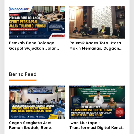
Seluruh OPD Dukung Penuh
Seremonial, Tapi Wujud
Pelayanan Posyandu
Cinta Tanah Air
Pemkab Bone Bolango
Polemik Kades Toto Utara
Gaspol Wujudkan Jalan
Makin Memanas, Dugaan
Tulabolo–Pinogu, Restu
SKPT di Aset Daerah Kini
Menteri Kehutanan Jadi
Jadi Sorotan Pemkab
Penentu
Berita Feed
Cegah Sengketa Aset
Iwan Mustapa :
Rumah Ibadah, Bone
Transformasi Digital Kunci
Bolango Genjot Program
Membangun Kesadaran