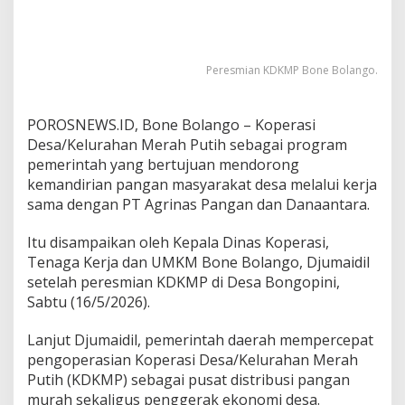
e
n
g
u
Peresmian KDKMP Bone Bolango.
a
t
a
POROSNEWS.ID, Bone Bolango – Koperasi
n
Desa/Kelurahan Merah Putih sebagai program
U
M
pemerintah yang bertujuan mendorong
K
kemandirian pangan masyarakat desa melalui kerja
M
sama dengan PT Agrinas Pangan dan Danaantara.
D
e
Itu disampaikan oleh Kepala Dinas Koperasi,
s
a
Tenaga Kerja dan UMKM Bone Bolango, Djumaidil
setelah peresmian KDKMP di Desa Bongopini,
Sabtu (16/5/2026).
Lanjut Djumaidil, pemerintah daerah mempercepat
pengoperasian Koperasi Desa/Kelurahan Merah
Putih (KDKMP) sebagai pusat distribusi pangan
murah sekaligus penggerak ekonomi desa.