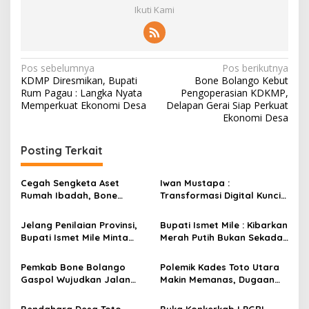
Ikuti Kami
N
Pos sebelumnya
Pos berikutnya
KDMP Diresmikan, Bupati
Bone Bolango Kebut
a
Rum Pagau : Langka Nyata
Pengoperasian KDKMP,
v
Memperkuat Ekonomi Desa
Delapan Gerai Siap Perkuat
Ekonomi Desa
i
g
Posting Terkait
a
s
Cegah Sengketa Aset
Iwan Mustapa :
Rumah Ibadah, Bone
Transformasi Digital Kunci
i
Bolango Genjot Program
Membangun Kesadaran
p
Isbat Wakaf dan Sertifikasi
Masyarakat Hidup Bersih
Jelang Penilaian Provinsi,
Bupati Ismet Mile : Kibarkan
Tanah
dan Sehat
Bupati Ismet Mile Minta
Merah Putih Bukan Sekadar
o
Seluruh OPD Dukung Penuh
Seremonial, Tapi Wujud
s
Pelayanan Posyandu
Cinta Tanah Air
Pemkab Bone Bolango
Polemik Kades Toto Utara
Gaspol Wujudkan Jalan
Makin Memanas, Dugaan
Tulabolo–Pinogu, Restu
SKPT di Aset Daerah Kini
Menteri Kehutanan Jadi
Jadi Sorotan Pemkab