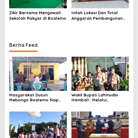
Zikir Bersama Mengawali
Inilah Lokasi Dan Total
Sekolah Rakyat di Boalemo
Anggaran Pembangunan
KNMP di Boalemo
Berita Feed
Masyarakat Dusun
Wakil Bupati Lahmudin
Mebongo Boalemo Siap
Hambali : Melalui
Dimekarkan Menjadi Desa
Kebersamaan Bisa
Melaksanakan Perkemahan
Pramuka