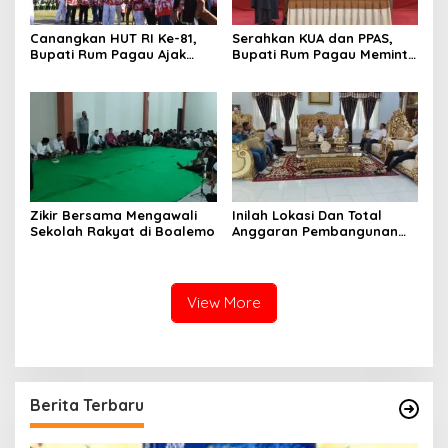
Canangkan HUT RI Ke-81,
Serahkan KUA dan PPAS,
Bupati Rum Pagau Ajak
Bupati Rum Pagau Meminta
Seluruh Eleman Bersinergi
Dukungan DPRD
Zikir Bersama Mengawali
Inilah Lokasi Dan Total
Sekolah Rakyat di Boalemo
Anggaran Pembangunan
KNMP di Boalemo
View More
Berita Terbaru