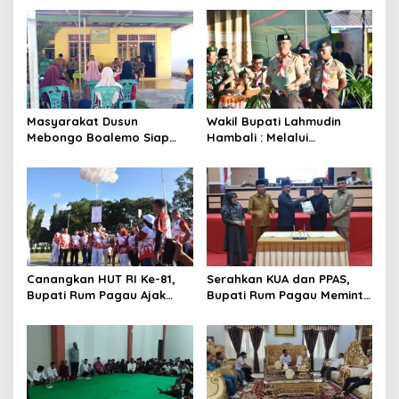
Masyarakat Dusun
Wakil Bupati Lahmudin
Mebongo Boalemo Siap
Hambali : Melalui
Dimekarkan Menjadi Desa
Kebersamaan Bisa
Melaksanakan Perkemahan
Pramuka
Canangkan HUT RI Ke-81,
Serahkan KUA dan PPAS,
Bupati Rum Pagau Ajak
Bupati Rum Pagau Meminta
Seluruh Eleman Bersinergi
Dukungan DPRD