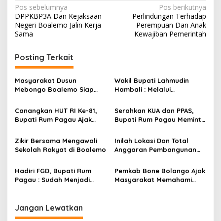
N
Pos sebelumnya
Pos berikutnya
DPPKBP3A Dan Kejaksaan
Perlindungan Terhadap
a
Negeri Boalemo Jalin Kerja
Perempuan Dan Anak
v
Sama
Kewajiban Pemerintah
i
Posting Terkait
g
a
Masyarakat Dusun
Wakil Bupati Lahmudin
s
Mebongo Boalemo Siap
Hambali : Melalui
Dimekarkan Menjadi Desa
Kebersamaan Bisa
i
Melaksanakan Perkemahan
Canangkan HUT RI Ke-81,
Serahkan KUA dan PPAS,
p
Pramuka
Bupati Rum Pagau Ajak
Bupati Rum Pagau Meminta
Seluruh Eleman Bersinergi
Dukungan DPRD
o
Zikir Bersama Mengawali
Inilah Lokasi Dan Total
s
Sekolah Rakyat di Boalemo
Anggaran Pembangunan
KNMP di Boalemo
Hadiri FGD, Bupati Rum
Pemkab Bone Bolango Ajak
Pagau : Sudah Menjadi
Masyarakat Memahami
Komitmen Pemerintah
Secara Utuh Proses
Melindungi Masyarakat
Penonaktifan Kades Toto
Utara
Jangan Lewatkan