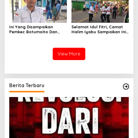
Ini Yang Disampaikan
Selamat Idul Fitri, Camat
Pemkec Botumoito Dan
Halim Iyabu Sampaikan Ini
Pemdes Hutamonu
Untuk Masyarakat
Terhadap TMMD
Botumoito
View More
Berita Terbaru