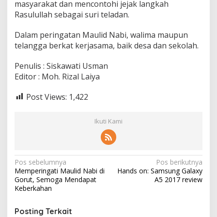
masyarakat dan mencontohi jejak langkah
Rasulullah sebagai suri teladan.
Dalam peringatan Maulid Nabi, walima maupun
telangga berkat kerjasama, baik desa dan sekolah.
Penulis : Siskawati Usman
Editor : Moh. Rizal Laiya
Post Views:
1,422
Ikuti Kami
N
Pos sebelumnya
Pos berikutnya
Memperingati Maulid Nabi di
Hands on: Samsung Galaxy
a
Gorut, Semoga Mendapat
A5 2017 review
v
Keberkahan
i
Posting Terkait