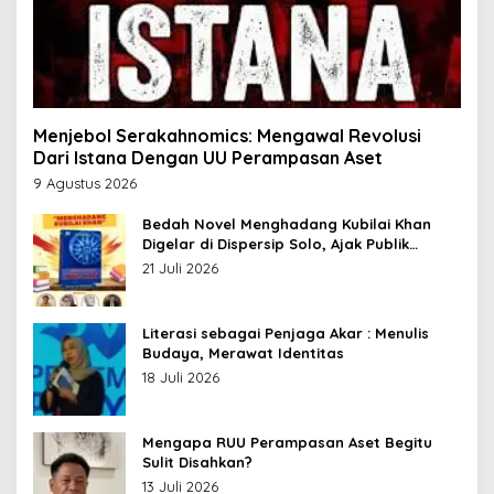
Menjebol Serakahnomics: Mengawal Revolusi
Dari Istana Dengan UU Perampasan Aset
9 Agustus 2026
Bedah Novel Menghadang Kubilai Khan
Digelar di Dispersip Solo, Ajak Publik
Menyelami Heroisme Leluhur Nusantara
21 Juli 2026
Literasi sebagai Penjaga Akar : Menulis
Budaya, Merawat Identitas
18 Juli 2026
Mengapa RUU Perampasan Aset Begitu
Sulit Disahkan?
13 Juli 2026