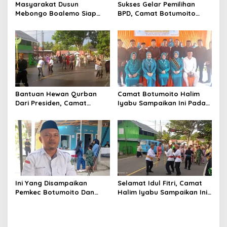
Masyarakat Dusun
Sukses Gelar Pemilihan
Mebongo Boalemo Siap
BPD, Camat Botumoito
Dimekarkan Menjadi Desa
Halim Iyabu Sampaikan Ini
Bantuan Hewan Qurban
Camat Botumoito Halim
Dari Presiden, Camat
Iyabu Sampaikan Ini Pada
Botumoito Halim Iyabu
Pelantikan TP PKK
Sampaikan Terima Kasih
Botumoito
Ini Yang Disampaikan
Selamat Idul Fitri, Camat
Pemkec Botumoito Dan
Halim Iyabu Sampaikan Ini
Pemdes Hutamonu
Untuk Masyarakat
Terhadap TMMD
Botumoito