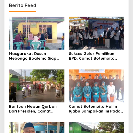
Berita Feed
Masyarakat Dusun
Sukses Gelar Pemilihan
Mebongo Boalemo Siap
BPD, Camat Botumoito
Dimekarkan Menjadi Desa
Halim Iyabu Sampaikan Ini
Bantuan Hewan Qurban
Camat Botumoito Halim
Dari Presiden, Camat
Iyabu Sampaikan Ini Pada
Botumoito Halim Iyabu
Pelantikan TP PKK
Sampaikan Terima Kasih
Botumoito