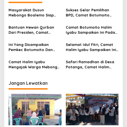
g
a
Masyarakat Dusun
Sukses Gelar Pemilihan
s
Mebongo Boalemo Siap
BPD, Camat Botumoito
Dimekarkan Menjadi Desa
Halim Iyabu Sampaikan Ini
i
Bantuan Hewan Qurban
Camat Botumoito Halim
p
Dari Presiden, Camat
Iyabu Sampaikan Ini Pada
Botumoito Halim Iyabu
Pelantikan TP PKK
o
Sampaikan Terima Kasih
Botumoito
Ini Yang Disampaikan
Selamat Idul Fitri, Camat
s
Pemkec Botumoito Dan
Halim Iyabu Sampaikan Ini
Pemdes Hutamonu
Untuk Masyarakat
Terhadap TMMD
Botumoito
Camat Halim Iyabu
Safari Ramadhan di Desa
Mengajak Warga Mebongo
Potanga, Camat Halim
Menunaikan Zakat Fitrah
Iyabu Ajak Warga Untuk
Dan Beribadah
Melaksanakan Sholat
Jangan Lewatkan