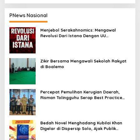
PNews Nasional
Menjebol Serakahnomics: Mengawal
Revolusi Dari Istana Dengan UU
Perampasan Aset
Zikir Bersama Mengawali Sekolah Rakyat
di Boalemo
Percepat Pemulihan Kerugian Daerah,
Risman Tolingguhu Serap Best Practice
dari Kemendagri dan Pemkot Bandung
Bedah Novel Menghadang Kubilai Khan
Digelar di Dispersip Solo, Ajak Publik
Menyelami Heroisme Leluhur Nusantara