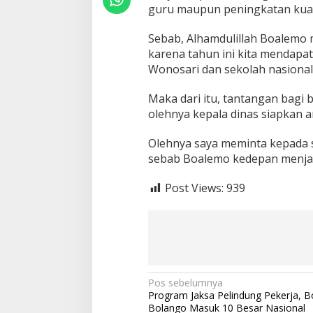
G
guru maupun peningkatan kualit
u
r
Sebab, Alhamdulillah Boalemo
u
karena tahun ini kita mendapat
M
Wonosari dan sekolah nasional
e
n
i
Maka dari itu, tantangan bagi ba
n
olehnya kepala dinas siapkan
g
k
Olehnya saya meminta kepada 
a
t
sebab Boalemo kedepan menjad
k
a
Post Views:
939
n
K
u
a
l
i
t
N
Pos sebelumnya
a
Program Jaksa Pelindung Pekerja, 
s
a
Bolango Masuk 10 Besar Nasional