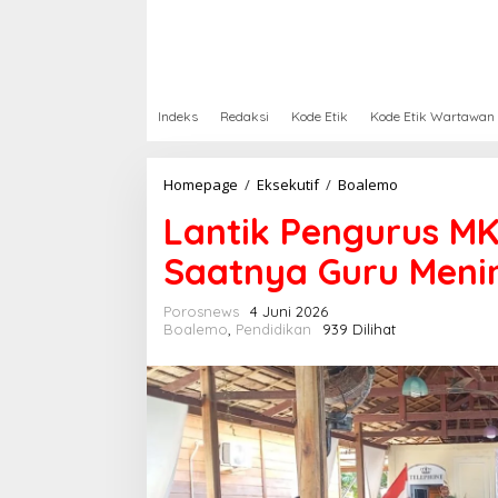
Indeks
Redaksi
Kode Etik
Kode Etik Wartawan
Homepage
/
Eksekutif
/
Boalemo
L
a
Lantik Pengurus MK
n
t
Saatnya Guru Meni
i
k
P
Porosnews
4 Juni 2026
e
Boalemo
,
Pendidikan
939 Dilihat
n
g
u
r
u
s
M
K