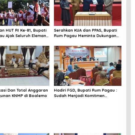
n HUT RI Ke-81, Bupati
Serahkan KUA dan PPAS, Bupati
u Ajak Seluruh Eleman
Rum Pagau Meminta Dukungan
i
DPRD
okasi Dan Total Anggaran
Hadiri FGD, Bupati Rum Pagau :
unan KNMP di Boalemo
Sudah Menjadi Komitmen
Pemerintah Melindungi
Masyarakat