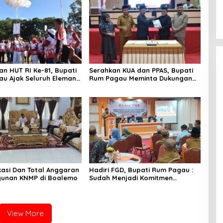
n HUT RI Ke-81, Bupati
Serahkan KUA dan PPAS, Bupati
u Ajak Seluruh Eleman
Rum Pagau Meminta Dukungan
i
DPRD
okasi Dan Total Anggaran
Hadiri FGD, Bupati Rum Pagau :
unan KNMP di Boalemo
Sudah Menjadi Komitmen
Pemerintah Melindungi
Masyarakat
View More