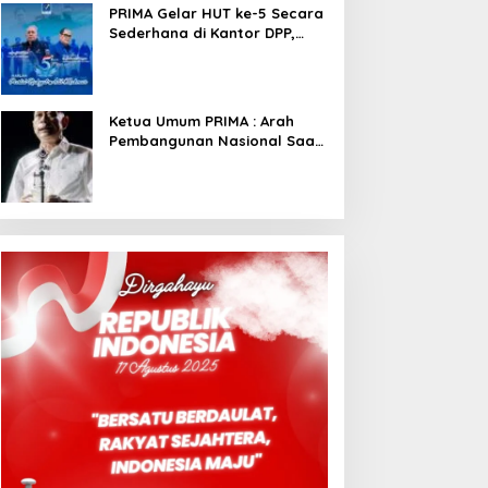
PRIMA Gelar HUT ke-5 Secara
Sederhana di Kantor DPP,
Angkat Tema Revolusi Sudah
Dimulai dari Istana
Ketua Umum PRIMA : Arah
Pembangunan Nasional Saat
Ini Sementara Berjalan
Meninggalkan Model
Liberalistik