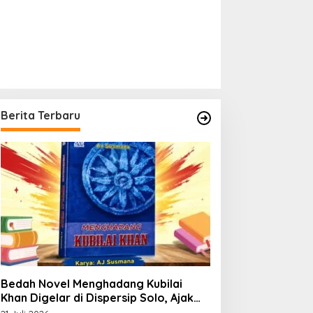
Berita Terbaru
Bedah Novel Menghadang Kubilai
Khan Digelar di Dispersip Solo, Ajak
Publik Menyelami Heroisme Leluhur