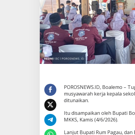
K
S
,
B
u
p
a
t
i
R
u
m
P
a
g
a
POROSNEWS.ID, Boalemo – Tug
u
musyawarah kerja kepala sek
:
S
ditunaikan.
a
a
Itu disampaikan oleh Bupati 
t
MKKS, Kamis (4/6/2026).
n
y
Lanjut Bupati Rum Pagau, dan
a