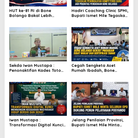
HUT ke-81 RI di Bone
Hadiri Coaching Clinic SPMI,
Bolango Bakal Lebih
Bupati Ismet Mile Tegaskan
Meriah, Panitia Siapkan
Peningkatan Kompetensi
Beragam Kegiatan
Guru Jadi Prioritas
Libatkan Masyarakat
Pendidikan Bone Bolango
Sekda Iwan Mustapa :
Cegah Sengketa Aset
Penonaktifan Kades Toto
Rumah Ibadah, Bone
Utara Sesuai Prosedur Dan
Bolango Genjot Program
DPRD Nilai Keputusan
Isbat Wakaf dan Sertifikasi
Pemda Tepat
Tanah
Iwan Mustapa :
Jelang Penilaian Provinsi,
Transformasi Digital Kunci
Bupati Ismet Mile Minta
Membangun Kesadaran
Seluruh OPD Dukung Penuh
Masyarakat Hidup Bersih
Pelayanan Posyandu