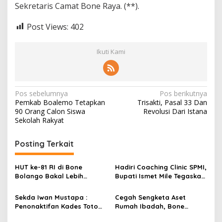
Sekretaris Camat Bone Raya. (**).
Post Views:
402
Ikuti Kami
N
Pos sebelumnya
Pos berikutnya
Pemkab Boalemo Tetapkan
Trisakti, Pasal 33 Dan
a
90 Orang Calon Siswa
Revolusi Dari Istana
v
Sekolah Rakyat
i
Posting Terkait
g
a
HUT ke-81 RI di Bone
Hadiri Coaching Clinic SPMI,
s
Bolango Bakal Lebih
Bupati Ismet Mile Tegaskan
Meriah, Panitia Siapkan
Peningkatan Kompetensi
i
Beragam Kegiatan
Guru Jadi Prioritas
Sekda Iwan Mustapa :
Cegah Sengketa Aset
p
Libatkan Masyarakat
Pendidikan Bone Bolango
Penonaktifan Kades Toto
Rumah Ibadah, Bone
Utara Sesuai Prosedur Dan
Bolango Genjot Program
o