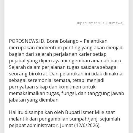
s
m
e
M
Bupati Ismet Mile. (Istimewa).
e
l
a
POROSNEWS.ID, Bone Bolango – Pelantikan
l
merupakan momentum penting yang akan menjadi
u
i
bagian dari sejarah perjalanan karier setiap
P
pejabat yang dipercaya mengemban amanah baru.
r
Sejarah dalam perjalanan tugas saudara sebagai
e
seorang birokrat. Dan pelantikan ini tidak dimaknai
s
t
sebagai seremonial semata, tetapi menjadi
a
pernyataan sikap dan komitmen untuk
s
memaksimalkan tugas, fungsi, dan tanggung jawab
i
jabatan yang diemban.
K
e
r
Hal itu disampaikan oleh Bupati Ismet Mile saat
j
melantik dan pengambilan sumpah/janji sejumlah
a
pejabat administrator, Jumat (12/6/2026).