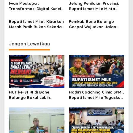
DPRD Nilai Keputusan
Isbat Wakaf dan Sertifikasi
Iwan Mustapa :
Jelang Penilaian Provinsi,
s
Pemda Tepat
Tanah
Transformasi Digital Kunci
Bupati Ismet Mile Minta
Membangun Kesadaran
Seluruh OPD Dukung Penuh
Masyarakat Hidup Bersih
Pelayanan Posyandu
Bupati Ismet Mile : Kibarkan
Pemkab Bone Bolango
dan Sehat
Merah Putih Bukan Sekadar
Gaspol Wujudkan Jalan
Seremonial, Tapi Wujud
Tulabolo–Pinogu, Restu
Cinta Tanah Air
Menteri Kehutanan Jadi
Penentu
Jangan Lewatkan
HUT ke-81 RI di Bone
Hadiri Coaching Clinic SPMI,
Bolango Bakal Lebih
Bupati Ismet Mile Tegaskan
Meriah, Panitia Siapkan
Peningkatan Kompetensi
Beragam Kegiatan
Guru Jadi Prioritas
Libatkan Masyarakat
Pendidikan Bone Bolango