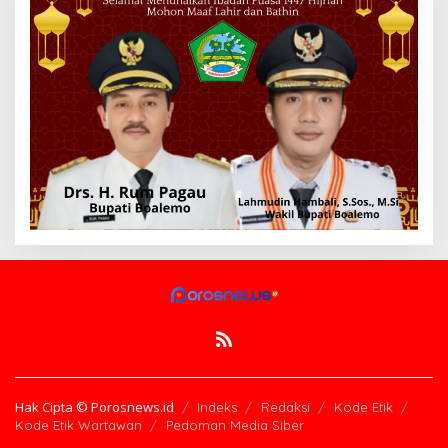
Hak Cipta © Porosnews.id
Indeks
Redaksi
Kode Etik
Kode Etik Wartawan
Pedoman Media Siber