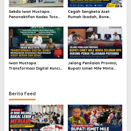
Sekda Iwan Mustapa :
Cegah Sengketa Aset
Penonaktifan Kades Toto
Rumah Ibadah, Bone
Utara Sesuai Prosedur Dan
Bolango Genjot Program
DPRD Nilai Keputusan
Isbat Wakaf dan Sertifikasi
Pemda Tepat
Tanah
Iwan Mustapa :
Jelang Penilaian Provinsi,
Transformasi Digital Kunci
Bupati Ismet Mile Minta
Membangun Kesadaran
Seluruh OPD Dukung Penuh
Masyarakat Hidup Bersih
Pelayanan Posyandu
dan Sehat
Berita Feed