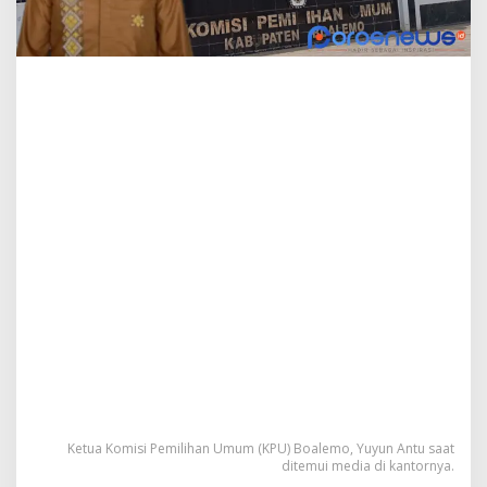
O
r
a
n
g
A
n
g
g
o
t
a
K
P
P
S
Ketua Komisi Pemilihan Umum (KPU) Boalemo, Yuyun Antu saat
ditemui media di kantornya.