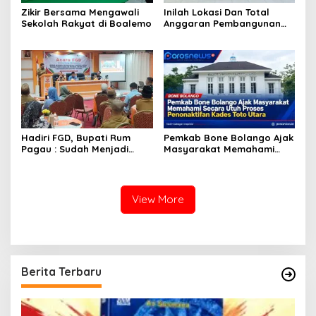
Zikir Bersama Mengawali
Inilah Lokasi Dan Total
Sekolah Rakyat di Boalemo
Anggaran Pembangunan
KNMP di Boalemo
Hadiri FGD, Bupati Rum
Pemkab Bone Bolango Ajak
Pagau : Sudah Menjadi
Masyarakat Memahami
Komitmen Pemerintah
Secara Utuh Proses
Melindungi Masyarakat
Penonaktifan Kades Toto
Utara
View More
Berita Terbaru