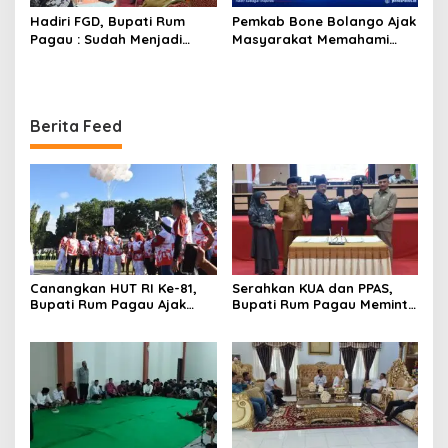
Hadiri FGD, Bupati Rum
Pemkab Bone Bolango Ajak
Pagau : Sudah Menjadi
Masyarakat Memahami
Komitmen Pemerintah
Secara Utuh Proses
Melindungi Masyarakat
Penonaktifan Kades Toto
Utara
Berita Feed
Canangkan HUT RI Ke-81,
Serahkan KUA dan PPAS,
Bupati Rum Pagau Ajak
Bupati Rum Pagau Meminta
Seluruh Eleman Bersinergi
Dukungan DPRD