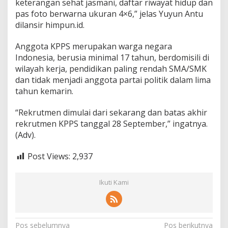
keterangan sehat jasmani, daftar riwayat hidup dan
pas foto berwarna ukuran 4×6,” jelas Yuyun Antu
dilansir himpun.id.
Anggota KPPS merupakan warga negara
Indonesia, berusia minimal 17 tahun, berdomisili di
wilayah kerja, pendidikan paling rendah SMA/SMK
dan tidak menjadi anggota partai politik dalam lima
tahun kemarin.
“Rekrutmen dimulai dari sekarang dan batas akhir
rekrutmen KPPS tanggal 28 September,” ingatnya.
(Adv).
Post Views:
2,937
Ikuti Kami
N
Pos sebelumnya
Pos berikutnya