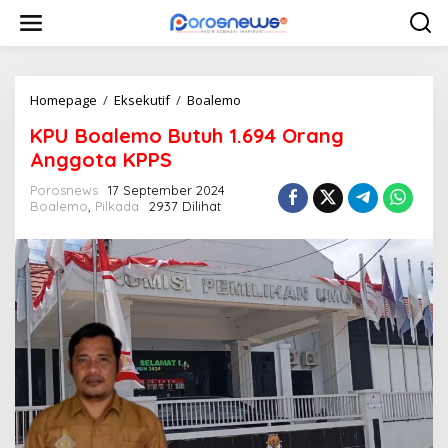
L
e
w
a
t
i
Homepage
/
Eksekutif
/
Boalemo
K
k
P
KPU Boalemo Butuh 1.694 Orang
e
U
k
B
Anggota KPPS
o
o
n
a
Porosnews
17 September 2024
t
Boalemo
,
Pilkada
2937 Dilihat
l
e
e
n
m
o
B
u
t
u
h
1
.
6
9
4