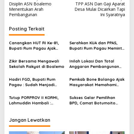
Disiplin ASN Boalemo
TPP ASN Dan Gaji Aparat
a
Menentukan Arah
Desa Mulai Dicairkan Tapi
v
Pembangunan
Ini Syaratnya
i
Posting Terkait
g
a
Canangkan HUT RI Ke-81,
Serahkan KUA dan PPAS,
s
Bupati Rum Pagau Ajak
Bupati Rum Pagau Meminta
Seluruh Eleman Bersinergi
Dukungan DPRD
i
Zikir Bersama Mengawali
Inilah Lokasi Dan Total
p
Sekolah Rakyat di Boalemo
Anggaran Pembangunan
KNMP di Boalemo
o
Hadiri FGD, Bupati Rum
Pemkab Bone Bolango Ajak
s
Pagau : Sudah Menjadi
Masyarakat Memahami
Komitmen Pemerintah
Secara Utuh Proses
Melindungi Masyarakat
Penonaktifan Kades Toto
Tutup PORPROV II KORMI,
Sukses Gelar Pemilihan
Utara
Lahmuddin Hambali :
BPD, Camat Botumoito
Olahraga Efektif Dalam
Halim Iyabu Sampaikan Ini
Membangun Kebersamaan
Jangan Lewatkan