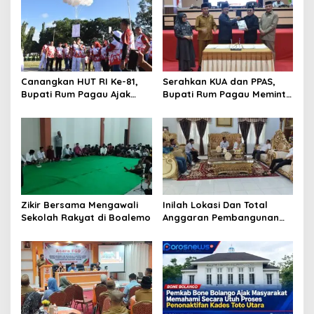
Canangkan HUT RI Ke-81,
Serahkan KUA dan PPAS,
Bupati Rum Pagau Ajak
Bupati Rum Pagau Meminta
Seluruh Eleman Bersinergi
Dukungan DPRD
Zikir Bersama Mengawali
Inilah Lokasi Dan Total
Sekolah Rakyat di Boalemo
Anggaran Pembangunan
KNMP di Boalemo