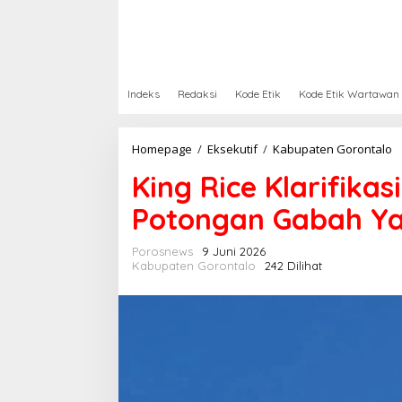
Indeks
Redaksi
Kode Etik
Kode Etik Wartawan
Homepage
/
Eksekutif
/
Kabupaten Gorontalo
K
i
King Rice Klarifika
n
g
Potongan Gabah Ya
R
i
c
Porosnews
9 Juni 2026
e
Kabupaten Gorontalo
242 Dilihat
K
l
a
r
i
f
i
k