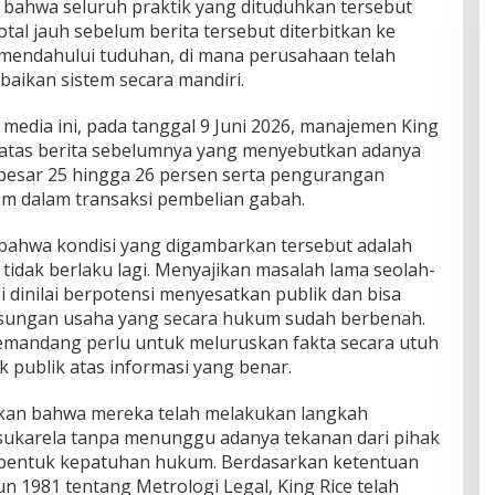
ahwa seluruh praktik yang dituduhkan tersebut
tal jauh sebelum berita tersebut diterbitkan ke
h mendahului tuduhan, di mana perusahaan telah
baikan sistem secara mandiri.
a media ini, pada tanggal 9 Juni 2026, manajemen King
 atas berita sebelumnya yang menyebutkan adanya
esar 25 hingga 26 persen serta pengurangan
m dalam transaksi pembelian gabah.
bahwa kondisi yang digambarkan tersebut adalah
 tidak berlaku lagi. Menyajikan masalah lama seolah-
i dinilai berpotensi menyesatkan publik dan bisa
sungan usaha yang secara hukum sudah berbenah.
emandang perlu untuk meluruskan fakta secara utuh
publik atas informasi yang benar.
kan bahwa mereka telah melakukan langkah
 sukarela tanpa menunggu adanya tekanan dari pihak
i bentuk kepatuhan hukum. Berdasarkan ketentuan
1981 tentang Metrologi Legal, King Rice telah