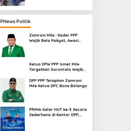
PNews Politik
Zamroni Mile : Kader PPP
Wajib Bela Rakyat, Awasi
Pembangunan
Ketua DPW PPP Ismet Mile
Targetkan Gorontalo Wajib
Tambah Kursi dan Rebut
Kembali Basis Politik
DPP PPP Tetapkan Zamroni
Mile Ketua DPC Bone Bolango
PRIMA Gelar HUT ke-5 Secara
Sederhana di Kantor DPP,
Angkat Tema Revolusi Sudah
Dimulai dari Istana