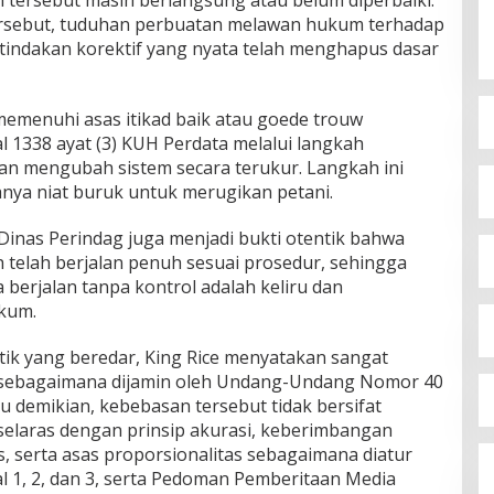
rsebut, tuduhan perbuatan melawan hukum terhadap
a tindakan korektif yang nyata telah menghapus dasar
h memenuhi asas itikad baik atau goede trouw
 1338 ayat (3) KUH Perdata melalui langkah
an mengubah sistem secara terukur. Langkah ini
nya niat buruk untuk merugikan petani.
i Dinas Perindag juga menjadi bukti otentik bahwa
telah berjalan penuh sesuai prosedur, sehingga
berjalan tanpa kontrol adalah keliru dan
kum.
tik yang beredar, King Rice menyatakan sangat
sebagaimana dijamin oleh Undang-Undang Nomor 40
 demikian, kebebasan tersebut tidak bersifat
 selaras dengan prinsip akurasi, keberimbangan
s, serta asas proporsionalitas sebagaimana diatur
sal 1, 2, dan 3, serta Pedoman Pemberitaan Media