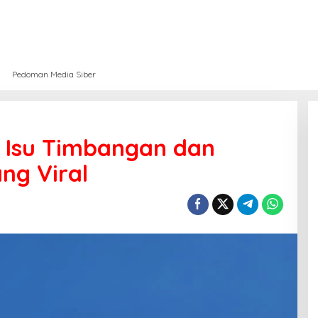
Pedoman Media Siber
si Isu Timbangan dan
ng Viral