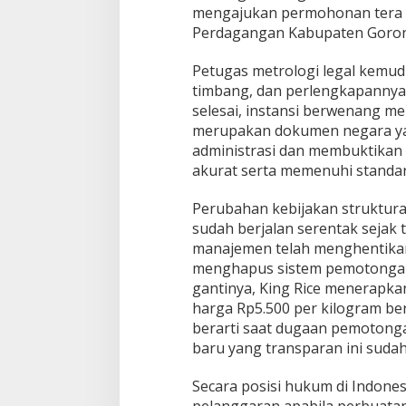
mengajukan permohonan tera t
Perdagangan Kabupaten Goron
Petugas metrologi legal kemudi
timbang, dan perlengkapannya 
selesai, instansi berwenang mene
merupakan dokumen negara ya
administrasi dan membuktikan 
akurat serta memenuhi standar
Perubahan kebijakan struktural
sudah berjalan serentak sejak t
manajemen telah menghentikan
menghapus sistem pemotongan
gantinya, King Rice menerapk
harga Rp5.500 per kilogram be
berarti saat dugaan pemotonga
baru yang transparan ini sudah
Secara posisi hukum di Indones
pelanggaran apabila perbuatan