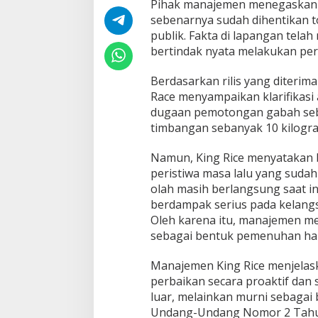
Pihak manajemen menegaskan b
sebenarnya sudah dihentikan to
publik. Fakta di lapangan tela
bertindak nyata melakukan per
Berdasarkan rilis yang diterim
Race menyampaikan klarifikasi
dugaan pemotongan gabah seb
timbangan sebanyak 10 kilogra
Namun, King Rice menyatakan 
peristiwa masa lalu yang sudah
olah masih berlangsung saat in
berdampak serius pada kelang
Oleh karena itu, manajemen m
sebagai bentuk pemenuhan hak 
Manajemen King Rice menjelas
perbaikan secara proaktif dan
luar, melainkan murni sebaga
Undang-Undang Nomor 2 Tahun 