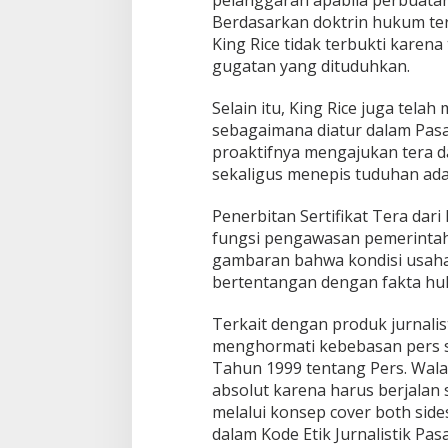
Berdasarkan doktrin hukum te
King Rice tidak terbukti karen
gugatan yang dituduhkan.
Selain itu, King Rice juga tela
sebagaimana diatur dalam Pasal
proaktifnya mengajukan tera d
sekaligus menepis tuduhan ada
Penerbitan Sertifikat Tera dar
fungsi pengawasan pemerintah 
gambaran bahwa kondisi usaha 
bertentangan dengan fakta hu
Terkait dengan produk jurnalis
menghormati kebebasan pers 
Tahun 1999 tentang Pers. Walau
absolut karena harus berjalan
melalui konsep cover both side
dalam Kode Etik Jurnalistik Pa