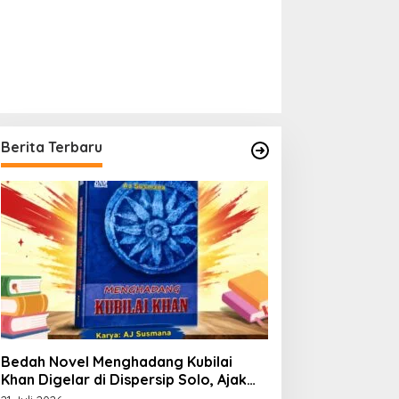
Berita Terbaru
Bedah Novel Menghadang Kubilai
Khan Digelar di Dispersip Solo, Ajak
Publik Menyelami Heroisme Leluhur