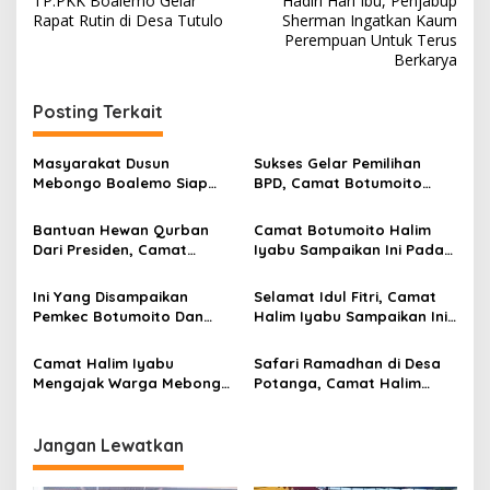
TP.PKK Boalemo Gelar
Hadiri Hari Ibu, Penjabup
a
Rapat Rutin di Desa Tutulo
Sherman Ingatkan Kaum
v
Perempuan Untuk Terus
Berkarya
i
g
Posting Terkait
a
s
Masyarakat Dusun
Sukses Gelar Pemilihan
Mebongo Boalemo Siap
BPD, Camat Botumoito
i
Dimekarkan Menjadi Desa
Halim Iyabu Sampaikan Ini
p
Bantuan Hewan Qurban
Camat Botumoito Halim
Dari Presiden, Camat
Iyabu Sampaikan Ini Pada
o
Botumoito Halim Iyabu
Pelantikan TP PKK
s
Sampaikan Terima Kasih
Botumoito
Ini Yang Disampaikan
Selamat Idul Fitri, Camat
Pemkec Botumoito Dan
Halim Iyabu Sampaikan Ini
Pemdes Hutamonu
Untuk Masyarakat
Terhadap TMMD
Botumoito
Camat Halim Iyabu
Safari Ramadhan di Desa
Mengajak Warga Mebongo
Potanga, Camat Halim
Menunaikan Zakat Fitrah
Iyabu Ajak Warga Untuk
Dan Beribadah
Melaksanakan Sholat
Jangan Lewatkan