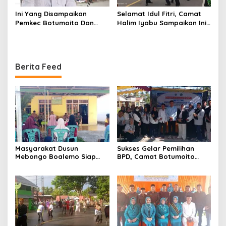
Ini Yang Disampaikan
Selamat Idul Fitri, Camat
Pemkec Botumoito Dan
Halim Iyabu Sampaikan Ini
Pemdes Hutamonu
Untuk Masyarakat
Terhadap TMMD
Botumoito
Berita Feed
Masyarakat Dusun
Sukses Gelar Pemilihan
Mebongo Boalemo Siap
BPD, Camat Botumoito
Dimekarkan Menjadi Desa
Halim Iyabu Sampaikan Ini