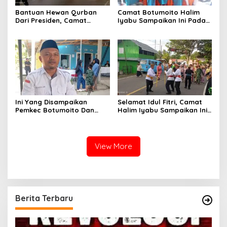
Bantuan Hewan Qurban
Camat Botumoito Halim
Dari Presiden, Camat
Iyabu Sampaikan Ini Pada
Botumoito Halim Iyabu
Pelantikan TP PKK
Sampaikan Terima Kasih
Botumoito
Ini Yang Disampaikan
Selamat Idul Fitri, Camat
Pemkec Botumoito Dan
Halim Iyabu Sampaikan Ini
Pemdes Hutamonu
Untuk Masyarakat
Terhadap TMMD
Botumoito
View More
Berita Terbaru