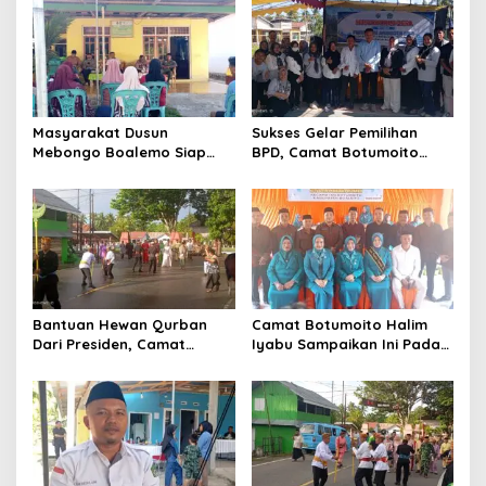
Masyarakat Dusun
Sukses Gelar Pemilihan
Mebongo Boalemo Siap
BPD, Camat Botumoito
Dimekarkan Menjadi Desa
Halim Iyabu Sampaikan Ini
Bantuan Hewan Qurban
Camat Botumoito Halim
Dari Presiden, Camat
Iyabu Sampaikan Ini Pada
Botumoito Halim Iyabu
Pelantikan TP PKK
Sampaikan Terima Kasih
Botumoito