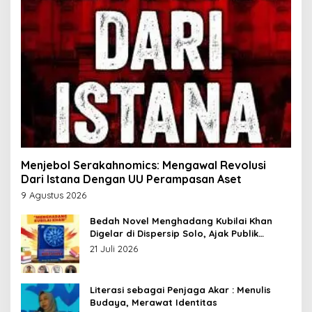
Menjebol Serakahnomics: Mengawal Revolusi
Dari Istana Dengan UU Perampasan Aset
9 Agustus 2026
Bedah Novel Menghadang Kubilai Khan
Digelar di Dispersip Solo, Ajak Publik
Menyelami Heroisme Leluhur Nusantara
21 Juli 2026
Literasi sebagai Penjaga Akar : Menulis
Budaya, Merawat Identitas