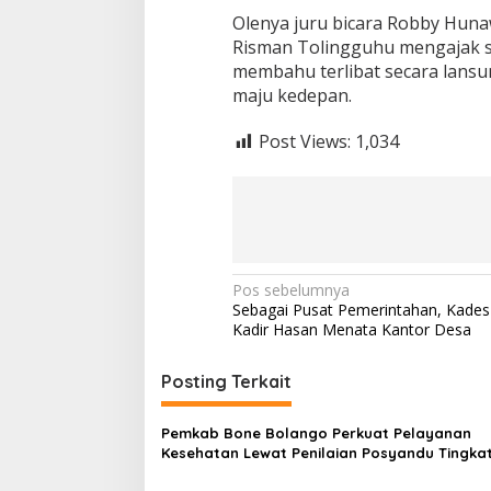
Olenya juru bicara Robby Huna
Risman Tolingguhu mengajak s
membahu terlibat secara lan
maju kedepan.
Post Views:
1,034
N
Pos sebelumnya
Sebagai Pusat Pemerintahan, Kades
a
Kadir Hasan Menata Kantor Desa
v
i
Posting Terkait
g
Pemkab Bone Bolango Perkuat Pelayanan
a
Kesehatan Lewat Penilaian Posyandu Tingka
s
Provinsi