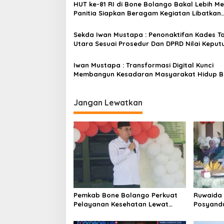
HUT ke-81 RI di Bone Bolango Bakal Lebih Me
i
Panitia Siapkan Beragam Kegiatan Libatkan
p
Masyarakat
o
Sekda Iwan Mustapa : Penonaktifan Kades T
Utara Sesuai Prosedur Dan DPRD Nilai Keput
s
Pemda Tepat
Iwan Mustapa : Transformasi Digital Kunci
Membangun Kesadaran Masyarakat Hidup B
dan Sehat
Jangan Lewatkan
Pemkab Bone Bolango Perkuat
Ruwaida 
Pelayanan Kesehatan Lewat
Posyand
Penilaian Posyandu Tingkat
Mampu Be
Provinsi