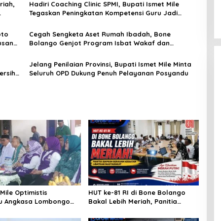
riah,
Hadiri Coaching Clinic SPMI, Bupati Ismet Mile
Tegaskan Peningkatan Kompetensi Guru Jadi
Prioritas Pendidikan Bone Bolango
oto
Cegah Sengketa Aset Rumah Ibadah, Bone
usan
Bolango Genjot Program Isbat Wakaf dan
Sertifikasi Tanah
Jelang Penilaian Provinsi, Bupati Ismet Mile Minta
ersih
Seluruh OPD Dukung Penuh Pelayanan Posyandu
Mile Optimistis
HUT ke-81 RI di Bone Bolango
u Angkasa Lombongo
Bakal Lebih Meriah, Panitia
rikan Hasil Terbaik
Siapkan Beragam Kegiatan
Libatkan Masyarakat