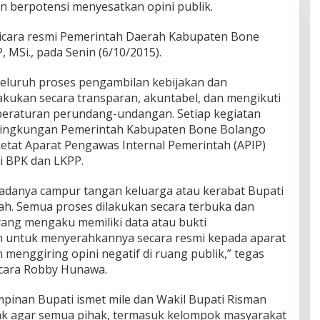
an berpotensi menyesatkan opini publik.
 bicara resmi Pemerintah Daerah Kabupaten Bone
 MSi., pada Senin (6/10/2015).
eluruh proses pengambilan kebijakan dan
akukan secara transparan, akuntabel, dan mengikuti
peraturan perundang-undangan. Setiap kegiatan
 lingkungan Pemerintah Kabupaten Bone Bolango
tat Aparat Pengawas Internal Pemerintah (APIP)
i BPK dan LKPP.
adanya campur tangan keluarga atau kerabat Bupati
h. Semua proses dilakukan secara terbuka dan
 yang mengaku memiliki data atau bukti
n untuk menyerahkannya secara resmi kepada aparat
enggiring opini negatif di ruang publik,” tegas
bicara Robby Hunawa.
inan Bupati ismet mile dan Wakil Bupati Risman
jak agar semua pihak, termasuk kelompok masyarakat