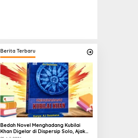
Berita Terbaru
Bedah Novel Menghadang Kubilai
Khan Digelar di Dispersip Solo, Ajak
Publik Menyelami Heroisme Leluhur