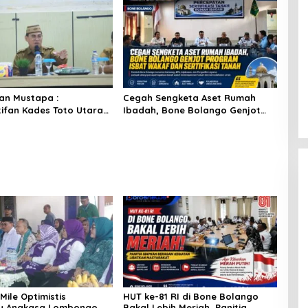
an Mustapa :
Cegah Sengketa Aset Rumah
ifan Kades Toto Utara
Ibadah, Bone Bolango Genjot
rosedur Dan DPRD Nilai
Program Isbat Wakaf dan
an Pemda Tepat
Sertifikasi Tanah
Mile Optimistis
HUT ke-81 RI di Bone Bolango
u Angkasa Lombongo
Bakal Lebih Meriah, Panitia