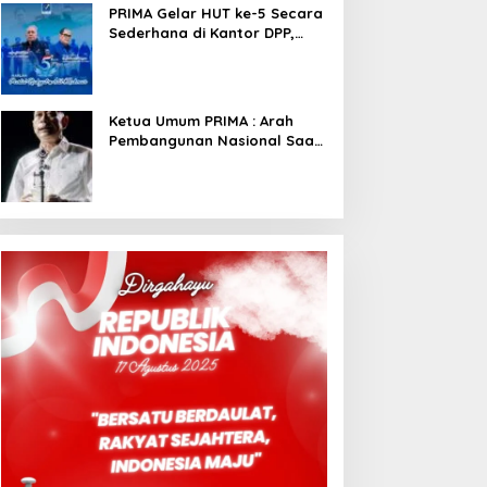
PRIMA Gelar HUT ke-5 Secara
Sederhana di Kantor DPP,
Angkat Tema Revolusi Sudah
Dimulai dari Istana
Ketua Umum PRIMA : Arah
Pembangunan Nasional Saat
Ini Sementara Berjalan
Meninggalkan Model
Liberalistik