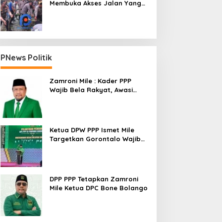
Membuka Akses Jalan Yang
Longsor Diperbatasan Dua
Kecamatan
PNews Politik
Zamroni Mile : Kader PPP
Wajib Bela Rakyat, Awasi
Pembangunan
Ketua DPW PPP Ismet Mile
Targetkan Gorontalo Wajib
Tambah Kursi dan Rebut
Kembali Basis Politik
DPP PPP Tetapkan Zamroni
Mile Ketua DPC Bone Bolango