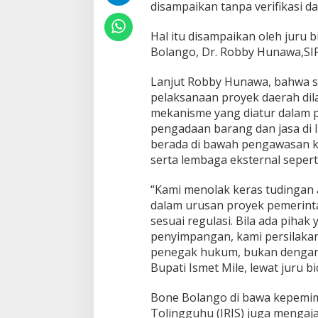
disampaikan tanpa verifikasi d
k
K
K
Hal itu disampaikan oleh juru
N
Bolango, Dr. Robby Hunawa,SIP,
K
e
Lanjut Robby Hunawa, bahwa s
l
u
pelaksanaan proyek daerah dil
a
mekanisme yang diatur dalam 
r
pengadaan barang dan jasa di
g
berada di bawah pengawasan ke
a
serta lembaga eksternal sepert
B
u
p
“Kami menolak keras tudingan 
a
dalam urusan proyek pemerinta
t
sesuai regulasi. Bila ada pihak
i
penyimpangan, kami persilaka
penegak hukum, bukan dengan m
Bupati Ismet Mile, lewat juru 
Bone Bolango di bawa kepemimp
Tolingguhu (IRIS) juga menga