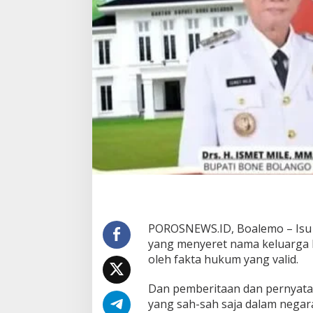
o
l
a
n
g
o
T
e
p
i
s
I
s
u
D
u
g
a
POROSNEWS.ID, Boalemo – Isu d
a
yang menyeret nama keluarga B
n
P
oleh fakta hukum yang valid.
r
a
Dan pemberitaan dan pernyataa
t
yang sah-sah saja dalam negara
e