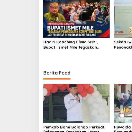
Hadiri Coaching Clinic SPMI,
Sekda Iw
Bupati Ismet Mile Tegaskan
Penonakt
Peningkatan Kompetensi Guru
Sesuai P
Jadi Prioritas Pendidikan Bone
Keputus
Bolango
Berita Feed
Pemkab Bone Bolango Perkuat
Ruwaida 
Pelayanan Kesehatan Lewat
Posyand