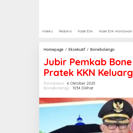
Indeks
Redaksi
Kode Etik
Kode Etik Wartawan
Homepage
/
Eksekutif
/
Bonebolango
J
u
Jubir Pemkab Bone 
b
i
Pratek KKN Keluarg
r
P
e
Porosnews
6 Oktober 2025
m
Bonebolango
1034 Dilihat
k
a
b
B
o
n
e
B