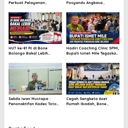
Perkuat Pelayanan
Posyandu Angkasa
Kesehatan Lewat Penilaian
Lombongo Mampu Berikan
Posyandu Tingkat Provinsi
Hasil Terbaik
HUT ke-81 RI di Bone
Hadiri Coaching Clinic SPMI,
Bolango Bakal Lebih
Bupati Ismet Mile Tegaskan
Meriah, Panitia Siapkan
Peningkatan Kompetensi
Beragam Kegiatan
Guru Jadi Prioritas
Libatkan Masyarakat
Pendidikan Bone Bolango
Sekda Iwan Mustapa :
Cegah Sengketa Aset
Penonaktifan Kades Toto
Rumah Ibadah, Bone
Utara Sesuai Prosedur Dan
Bolango Genjot Program
DPRD Nilai Keputusan
Isbat Wakaf dan Sertifikasi
Pemda Tepat
Tanah