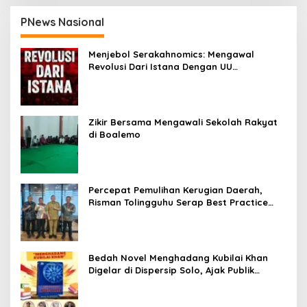
PNews Nasional
Menjebol Serakahnomics: Mengawal
Revolusi Dari Istana Dengan UU
Perampasan Aset
Zikir Bersama Mengawali Sekolah Rakyat
di Boalemo
Percepat Pemulihan Kerugian Daerah,
Risman Tolingguhu Serap Best Practice
dari Kemendagri dan Pemkot Bandung
Bedah Novel Menghadang Kubilai Khan
Digelar di Dispersip Solo, Ajak Publik
Menyelami Heroisme Leluhur Nusantara