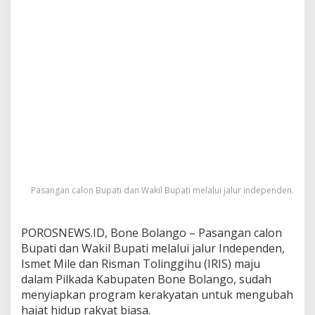
a
r
g
a
B
o
n
e
B
o
l
a
n
g
o
Pasangan calon Bupati dan Wakil Bupati melalui jalur independen.
POROSNEWS.ID, Bone Bolango – Pasangan calon
Bupati dan Wakil Bupati melalui jalur Independen,
Ismet Mile dan Risman Tolinggihu (IRIS) maju
dalam Pilkada Kabupaten Bone Bolango, sudah
menyiapkan program kerakyatan untuk mengubah
hajat hidup rakyat biasa.