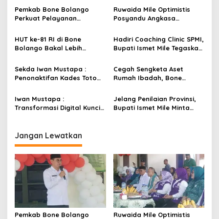
s
Pemkab Bone Bolango
Ruwaida Mile Optimistis
Perkuat Pelayanan
Posyandu Angkasa
i
Kesehatan Lewat Penilaian
Lombongo Mampu Berikan
p
Posyandu Tingkat Provinsi
Hasil Terbaik
HUT ke-81 RI di Bone
Hadiri Coaching Clinic SPMI,
Bolango Bakal Lebih
Bupati Ismet Mile Tegaskan
o
Meriah, Panitia Siapkan
Peningkatan Kompetensi
s
Beragam Kegiatan
Guru Jadi Prioritas
Sekda Iwan Mustapa :
Cegah Sengketa Aset
Libatkan Masyarakat
Pendidikan Bone Bolango
Penonaktifan Kades Toto
Rumah Ibadah, Bone
Utara Sesuai Prosedur Dan
Bolango Genjot Program
DPRD Nilai Keputusan
Isbat Wakaf dan Sertifikasi
Iwan Mustapa :
Jelang Penilaian Provinsi,
Pemda Tepat
Tanah
Transformasi Digital Kunci
Bupati Ismet Mile Minta
Membangun Kesadaran
Seluruh OPD Dukung Penuh
Masyarakat Hidup Bersih
Pelayanan Posyandu
dan Sehat
Jangan Lewatkan
Pemkab Bone Bolango
Ruwaida Mile Optimistis