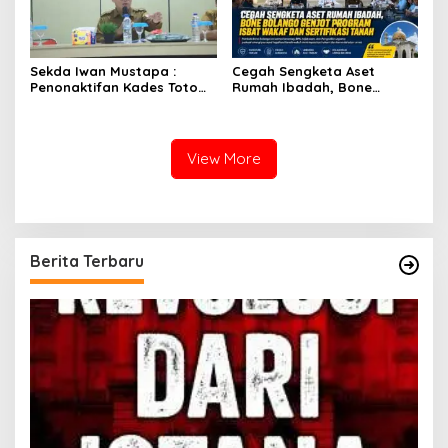
Sekda Iwan Mustapa :
Cegah Sengketa Aset
Penonaktifan Kades Toto
Rumah Ibadah, Bone
Utara Sesuai Prosedur Dan
Bolango Genjot Program
DPRD Nilai Keputusan
Isbat Wakaf dan Sertifikasi
Pemda Tepat
Tanah
View More
Berita Terbaru