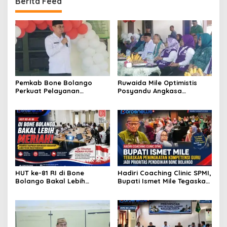
Berita Feed
Pemkab Bone Bolango
Ruwaida Mile Optimistis
Perkuat Pelayanan
Posyandu Angkasa
Kesehatan Lewat Penilaian
Lombongo Mampu Berikan
Posyandu Tingkat Provinsi
Hasil Terbaik
HUT ke-81 RI di Bone
Hadiri Coaching Clinic SPMI,
Bolango Bakal Lebih
Bupati Ismet Mile Tegaskan
Meriah, Panitia Siapkan
Peningkatan Kompetensi
Beragam Kegiatan
Guru Jadi Prioritas
Libatkan Masyarakat
Pendidikan Bone Bolango