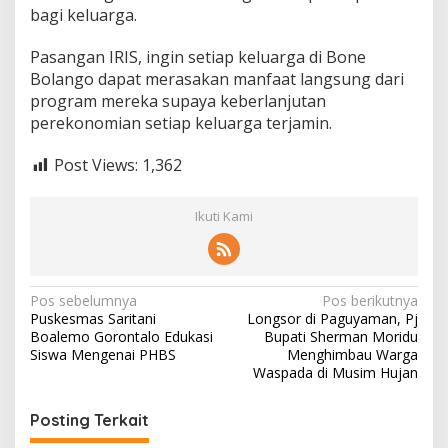
bagi keluarga.
Pasangan IRIS, ingin setiap keluarga di Bone
Bolango dapat merasakan manfaat langsung dari
program mereka supaya keberlanjutan
perekonomian setiap keluarga terjamin.
Post Views:
1,362
Ikuti Kami
N
Pos sebelumnya
Pos berikutnya
Puskesmas Saritani
Longsor di Paguyaman, Pj
a
Boalemo Gorontalo Edukasi
Bupati Sherman Moridu
v
Siswa Mengenai PHBS
Menghimbau Warga
Waspada di Musim Hujan
i
g
Posting Terkait
a