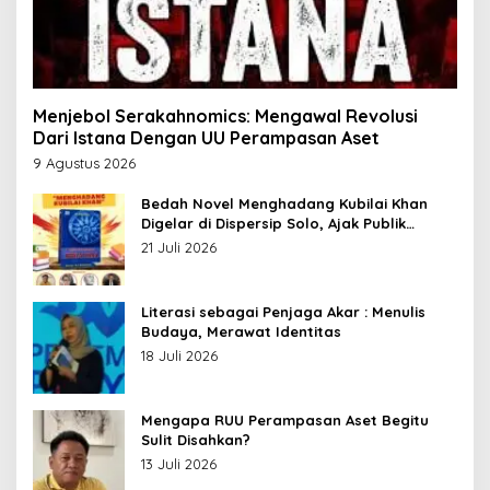
Menjebol Serakahnomics: Mengawal Revolusi
Dari Istana Dengan UU Perampasan Aset
9 Agustus 2026
Bedah Novel Menghadang Kubilai Khan
Digelar di Dispersip Solo, Ajak Publik
Menyelami Heroisme Leluhur Nusantara
21 Juli 2026
Literasi sebagai Penjaga Akar : Menulis
Budaya, Merawat Identitas
18 Juli 2026
Mengapa RUU Perampasan Aset Begitu
Sulit Disahkan?
13 Juli 2026