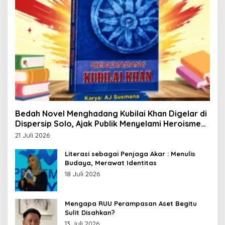
Bedah Novel Menghadang Kubilai Khan Digelar di
Dispersip Solo, Ajak Publik Menyelami Heroisme
Leluhur Nusantara
21 Juli 2026
Literasi sebagai Penjaga Akar : Menulis
Budaya, Merawat Identitas
18 Juli 2026
Mengapa RUU Perampasan Aset Begitu
Sulit Disahkan?
13 Juli 2026