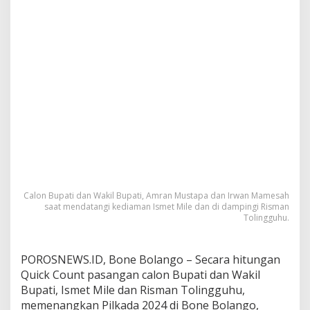
a
t
D
a
r
i
P
a
s
l
o
n
A
m
r
a
Calon Bupati dan Wakil Bupati, Amran Mustapa dan Irwan Mamesah
saat mendatangi kediaman Ismet Mile dan di dampingi Risman
n
Tolingguhu.
d
a
n
I
POROSNEWS.ID, Bone Bolango – Secara hitungan
r
Quick Count pasangan calon Bupati dan Wakil
w
Bupati, Ismet Mile dan Risman Tolingguhu,
a
memenangkan Pilkada 2024 di Bone Bolango,
n