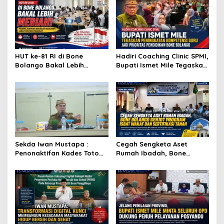
HUT ke-81 RI di Bone
Hadiri Coaching Clinic SPMI,
Bolango Bakal Lebih
Bupati Ismet Mile Tegaskan
Meriah, Panitia Siapkan
Peningkatan Kompetensi
Beragam Kegiatan
Guru Jadi Prioritas
Libatkan Masyarakat
Pendidikan Bone Bolango
Sekda Iwan Mustapa :
Cegah Sengketa Aset
Penonaktifan Kades Toto
Rumah Ibadah, Bone
Utara Sesuai Prosedur Dan
Bolango Genjot Program
DPRD Nilai Keputusan
Isbat Wakaf dan Sertifikasi
Pemda Tepat
Tanah