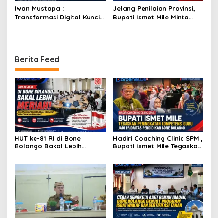
Iwan Mustapa :
Jelang Penilaian Provinsi,
Transformasi Digital Kunci
Bupati Ismet Mile Minta
Membangun Kesadaran
Seluruh OPD Dukung Penuh
Masyarakat Hidup Bersih
Pelayanan Posyandu
dan Sehat
Berita Feed
HUT ke-81 RI di Bone
Hadiri Coaching Clinic SPMI,
Bolango Bakal Lebih
Bupati Ismet Mile Tegaskan
Meriah, Panitia Siapkan
Peningkatan Kompetensi
Beragam Kegiatan
Guru Jadi Prioritas
Libatkan Masyarakat
Pendidikan Bone Bolango