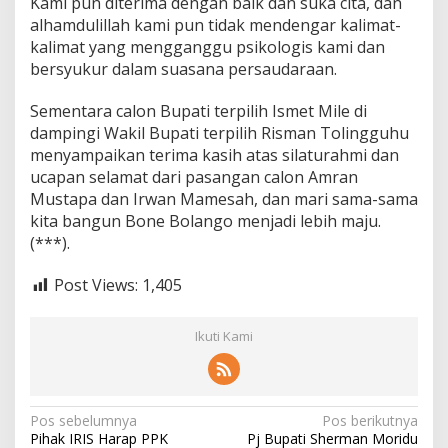
Kami pun diterima dengan baik dan suka cita, dan
alhamdulillah kami pun tidak mendengar kalimat-
kalimat yang mengganggu psikologis kami dan
bersyukur dalam suasana persaudaraan.
Sementara calon Bupati terpilih Ismet Mile di
dampingi Wakil Bupati terpilih Risman Tolingguhu
menyampaikan terima kasih atas silaturahmi dan
ucapan selamat dari pasangan calon Amran
Mustapa dan Irwan Mamesah, dan mari sama-sama
kita bangun Bone Bolango menjadi lebih maju.
(***).
Post Views:
1,405
Ikuti Kami
N
Pos sebelumnya
Pos berikutnya
Pihak IRIS Harap PPK
Pj Bupati Sherman Moridu