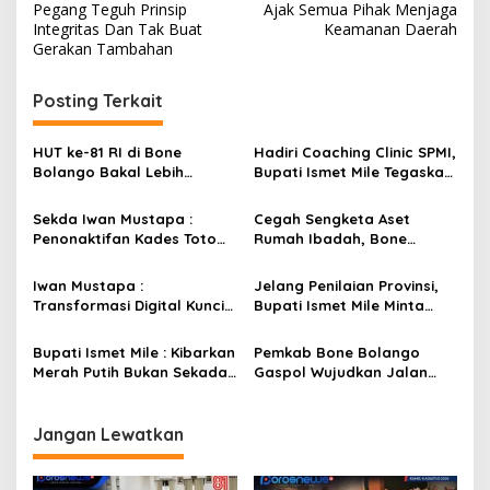
a
Pegang Teguh Prinsip
Ajak Semua Pihak Menjaga
v
Integritas Dan Tak Buat
Keamanan Daerah
Gerakan Tambahan
i
g
Posting Terkait
a
s
HUT ke-81 RI di Bone
Hadiri Coaching Clinic SPMI,
Bolango Bakal Lebih
Bupati Ismet Mile Tegaskan
i
Meriah, Panitia Siapkan
Peningkatan Kompetensi
p
Beragam Kegiatan
Guru Jadi Prioritas
Sekda Iwan Mustapa :
Cegah Sengketa Aset
Libatkan Masyarakat
Pendidikan Bone Bolango
Penonaktifan Kades Toto
Rumah Ibadah, Bone
o
Utara Sesuai Prosedur Dan
Bolango Genjot Program
s
DPRD Nilai Keputusan
Isbat Wakaf dan Sertifikasi
Iwan Mustapa :
Jelang Penilaian Provinsi,
Pemda Tepat
Tanah
Transformasi Digital Kunci
Bupati Ismet Mile Minta
Membangun Kesadaran
Seluruh OPD Dukung Penuh
Masyarakat Hidup Bersih
Pelayanan Posyandu
Bupati Ismet Mile : Kibarkan
Pemkab Bone Bolango
dan Sehat
Merah Putih Bukan Sekadar
Gaspol Wujudkan Jalan
Seremonial, Tapi Wujud
Tulabolo–Pinogu, Restu
Cinta Tanah Air
Menteri Kehutanan Jadi
Penentu
Jangan Lewatkan