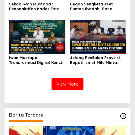
Sekda Iwan Mustapa :
Cegah Sengketa Aset
Penonaktifan Kades Toto
Rumah Ibadah, Bone
Utara Sesuai Prosedur Dan
Bolango Genjot Program
DPRD Nilai Keputusan
Isbat Wakaf dan Sertifikasi
Pemda Tepat
Tanah
Iwan Mustapa :
Jelang Penilaian Provinsi,
Transformasi Digital Kunci
Bupati Ismet Mile Minta
Membangun Kesadaran
Seluruh OPD Dukung Penuh
Masyarakat Hidup Bersih
Pelayanan Posyandu
dan Sehat
View More
Berita Terbaru