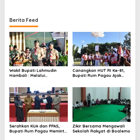
Melindungi Masyarakat
Berita Feed
Wakil Bupati Lahmudin
Canangkan HUT RI Ke-81,
Hambali : Melalui
Bupati Rum Pagau Ajak
Kebersamaan Bisa
Seluruh Eleman Bersinergi
Melaksanakan Perkemahan
Pramuka
Serahkan KUA dan PPAS,
Zikir Bersama Mengawali
Bupati Rum Pagau Meminta
Sekolah Rakyat di Boalemo
Dukungan DPRD