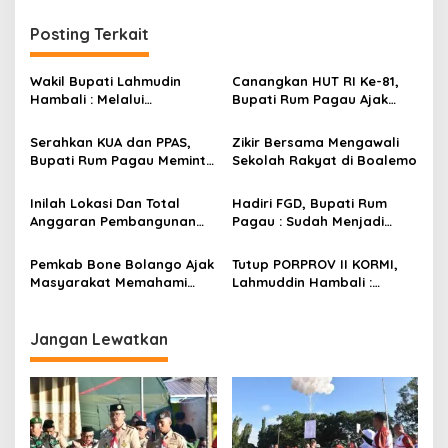
i
g
Posting Terkait
a
s
Wakil Bupati Lahmudin
Canangkan HUT RI Ke-81,
Hambali : Melalui
Bupati Rum Pagau Ajak
i
Kebersamaan Bisa
Seluruh Eleman Bersinergi
p
Melaksanakan Perkemahan
Serahkan KUA dan PPAS,
Zikir Bersama Mengawali
Pramuka
Bupati Rum Pagau Meminta
Sekolah Rakyat di Boalemo
o
Dukungan DPRD
s
Inilah Lokasi Dan Total
Hadiri FGD, Bupati Rum
Anggaran Pembangunan
Pagau : Sudah Menjadi
KNMP di Boalemo
Komitmen Pemerintah
Melindungi Masyarakat
Pemkab Bone Bolango Ajak
Tutup PORPROV II KORMI,
Masyarakat Memahami
Lahmuddin Hambali :
Secara Utuh Proses
Olahraga Efektif Dalam
Penonaktifan Kades Toto
Membangun Kebersamaan
Utara
Jangan Lewatkan