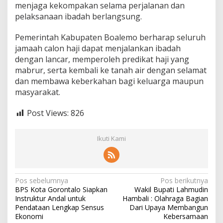
menjaga kekompakan selama perjalanan dan
pelaksanaan ibadah berlangsung.
Pemerintah Kabupaten Boalemo berharap seluruh
jamaah calon haji dapat menjalankan ibadah
dengan lancar, memperoleh predikat haji yang
mabrur, serta kembali ke tanah air dengan selamat
dan membawa keberkahan bagi keluarga maupun
masyarakat.
Post Views:
826
Ikuti Kami
N
Pos sebelumnya
Pos berikutnya
BPS Kota Gorontalo Siapkan
Wakil Bupati Lahmudin
a
Instruktur Andal untuk
Hambali : Olahraga Bagian
v
Pendataan Lengkap Sensus
Dari Upaya Membangun
Ekonomi
Kebersamaan