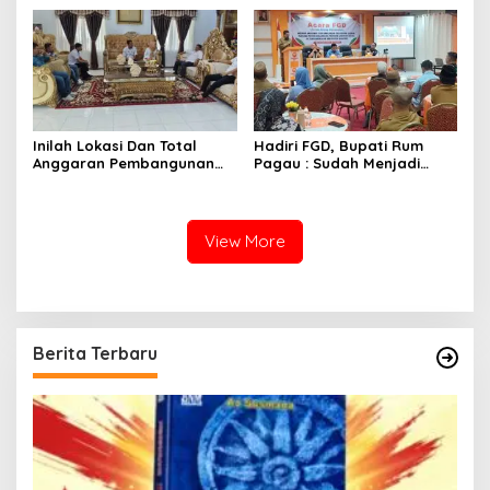
Inilah Lokasi Dan Total
Hadiri FGD, Bupati Rum
Anggaran Pembangunan
Pagau : Sudah Menjadi
KNMP di Boalemo
Komitmen Pemerintah
Melindungi Masyarakat
View More
Berita Terbaru