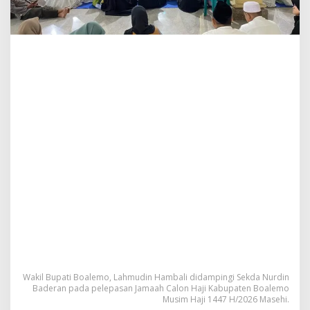
a
h
m
u
d
i
n
H
a
m
b
a
l
i
U
n
t
u
k
P
a
r
Wakil Bupati Boalemo, Lahmudin Hambali didampingi Sekda Nurdin
a
Baderan pada pelepasan Jamaah Calon Haji Kabupaten Boalemo
C
Musim Haji 1447 H/2026 Masehi.
a