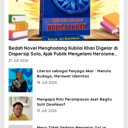
Bedah Novel Menghadang Kubilai Khan Digelar di
Dispersip Solo, Ajak Publik Menyelami Heroisme
Leluhur Nusantara
21 Juli 2026
Literasi sebagai Penjaga Akar : Menulis
Budaya, Merawat Identitas
18 Juli 2026
Mengapa RUU Perampasan Aset Begitu
Sulit Disahkan?
13 Juli 2026
Messi Tidak Sedang Mengejar Gol Ia