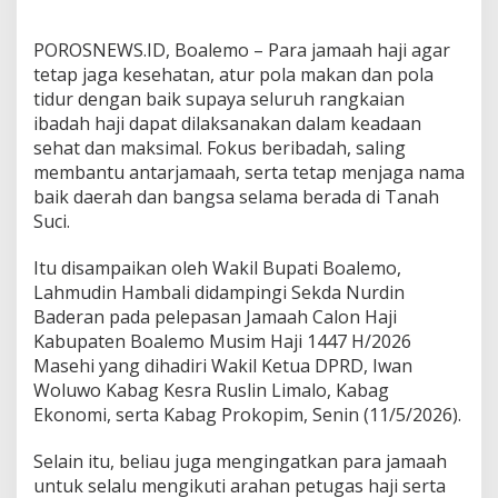
l
o
POROSNEWS.ID, Boalemo – Para jamaah haji agar
n
tetap jaga kesehatan, atur pola makan dan pola
J
a
tidur dengan baik supaya seluruh rangkaian
m
ibadah haji dapat dilaksanakan dalam keadaan
a
sehat dan maksimal. Fokus beribadah, saling
a
membantu antarjamaah, serta tetap menjaga nama
h
baik daerah dan bangsa selama berada di Tanah
H
a
Suci.
j
i
Itu disampaikan oleh Wakil Bupati Boalemo,
B
Lahmudin Hambali didampingi Sekda Nurdin
o
Baderan pada pelepasan Jamaah Calon Haji
a
l
Kabupaten Boalemo Musim Haji 1447 H/2026
e
Masehi yang dihadiri Wakil Ketua DPRD, Iwan
m
Woluwo Kabag Kesra Ruslin Limalo, Kabag
o
Ekonomi, serta Kabag Prokopim, Senin (11/5/2026).
Selain itu, beliau juga mengingatkan para jamaah
untuk selalu mengikuti arahan petugas haji serta