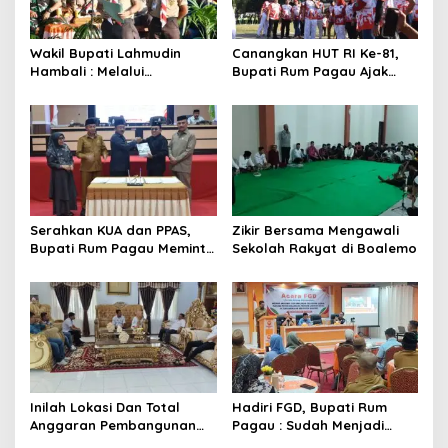
Wakil Bupati Lahmudin
Canangkan HUT RI Ke-81,
Hambali : Melalui
Bupati Rum Pagau Ajak
Kebersamaan Bisa
Seluruh Eleman Bersinergi
Melaksanakan Perkemahan
Pramuka
Serahkan KUA dan PPAS,
Zikir Bersama Mengawali
Bupati Rum Pagau Meminta
Sekolah Rakyat di Boalemo
Dukungan DPRD
Inilah Lokasi Dan Total
Hadiri FGD, Bupati Rum
Anggaran Pembangunan
Pagau : Sudah Menjadi
KNMP di Boalemo
Komitmen Pemerintah