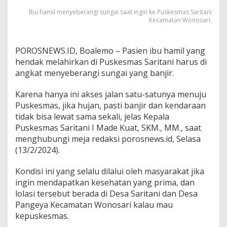
m
Ibu hamil menyeberangi sungai saat ingin ke Puskesmas Saritani
e
Kecamatan Wonosari.
n
y
e
POROSNEWS.ID, Boalemo – Pasien ibu hamil yang
b
hendak melahirkan di Puskesmas Saritani harus di
e
r
angkat menyeberangi sungai yang banjir.
a
n
Karena hanya ini akses jalan satu-satunya menuju
g
Puskesmas, jika hujan, pasti banjir dan kendaraan
i
tidak bisa lewat sama sekali, jelas Kepala
S
u
Puskesmas Saritani I Made Kuat, SKM., MM., saat
n
menghubungi meja redaksi porosnews.id, Selasa
g
(13/2/2024).
a
i
Kondisi ini yang selalu dilalui oleh masyarakat jika
ingin mendapatkan kesehatan yang prima, dan
lolasi tersebut berada di Desa Saritani dan Desa
Pangeya Kecamatan Wonosari kalau mau
kepuskesmas.