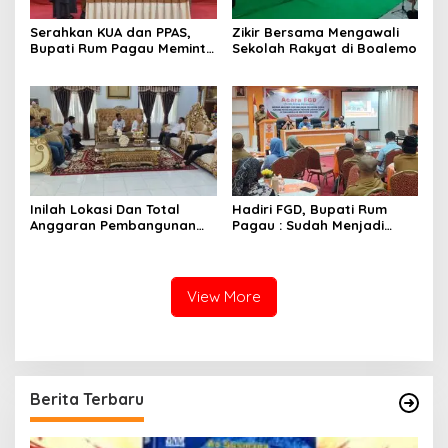
Serahkan KUA dan PPAS,
Zikir Bersama Mengawali
Bupati Rum Pagau Meminta
Sekolah Rakyat di Boalemo
Dukungan DPRD
Inilah Lokasi Dan Total
Hadiri FGD, Bupati Rum
Anggaran Pembangunan
Pagau : Sudah Menjadi
KNMP di Boalemo
Komitmen Pemerintah
Melindungi Masyarakat
View More
Berita Terbaru