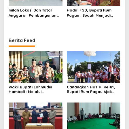
Inilah Lokasi Dan Total
Hadiri FGD, Bupati Rum
Anggaran Pembangunan
Pagau : Sudah Menjadi
KNMP di Boalemo
Komitmen Pemerintah
Melindungi Masyarakat
Berita Feed
Wakil Bupati Lahmudin
Canangkan HUT RI Ke-81,
Hambali : Melalui
Bupati Rum Pagau Ajak
Kebersamaan Bisa
Seluruh Eleman Bersinergi
Melaksanakan Perkemahan
Pramuka