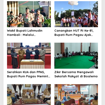
Wakil Bupati Lahmudin
Canangkan HUT RI Ke-81,
Hambali : Melalui
Bupati Rum Pagau Ajak
Kebersamaan Bisa
Seluruh Eleman Bersinergi
Melaksanakan Perkemahan
Pramuka
Serahkan KUA dan PPAS,
Zikir Bersama Mengawali
Bupati Rum Pagau Meminta
Sekolah Rakyat di Boalemo
Dukungan DPRD