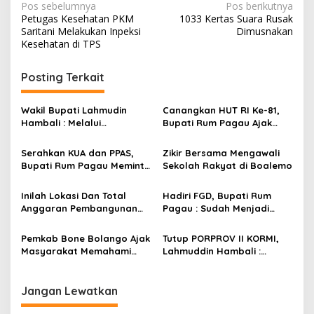
N
Pos sebelumnya
Pos berikutnya
Petugas Kesehatan PKM
1033 Kertas Suara Rusak
a
Saritani Melakukan Inpeksi
Dimusnakan
v
Kesehatan di TPS
i
Posting Terkait
g
a
Wakil Bupati Lahmudin
Canangkan HUT RI Ke-81,
s
Hambali : Melalui
Bupati Rum Pagau Ajak
Kebersamaan Bisa
Seluruh Eleman Bersinergi
i
Melaksanakan Perkemahan
Serahkan KUA dan PPAS,
Zikir Bersama Mengawali
p
Pramuka
Bupati Rum Pagau Meminta
Sekolah Rakyat di Boalemo
Dukungan DPRD
o
Inilah Lokasi Dan Total
Hadiri FGD, Bupati Rum
s
Anggaran Pembangunan
Pagau : Sudah Menjadi
KNMP di Boalemo
Komitmen Pemerintah
Melindungi Masyarakat
Pemkab Bone Bolango Ajak
Tutup PORPROV II KORMI,
Masyarakat Memahami
Lahmuddin Hambali :
Secara Utuh Proses
Olahraga Efektif Dalam
Penonaktifan Kades Toto
Membangun Kebersamaan
Utara
Jangan Lewatkan