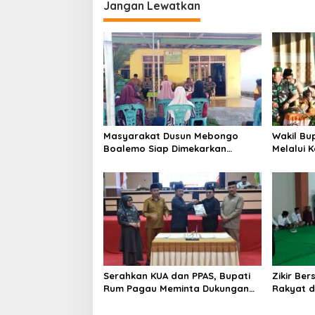
Jangan Lewatkan
Masyarakat Dusun Mebongo
Wakil Bu
Boalemo Siap Dimekarkan
Melalui 
Menjadi Desa
Melaksa
Pramuka
Serahkan KUA dan PPAS, Bupati
Zikir Be
Rum Pagau Meminta Dukungan
Rakyat d
DPRD