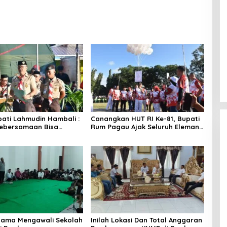
pati Lahmudin Hambali :
Canangkan HUT RI Ke-81, Bupati
Kebersamaan Bisa
Rum Pagau Ajak Seluruh Eleman
nakan Perkemahan
Bersinergi
rsama Mengawali Sekolah
Inilah Lokasi Dan Total Anggaran