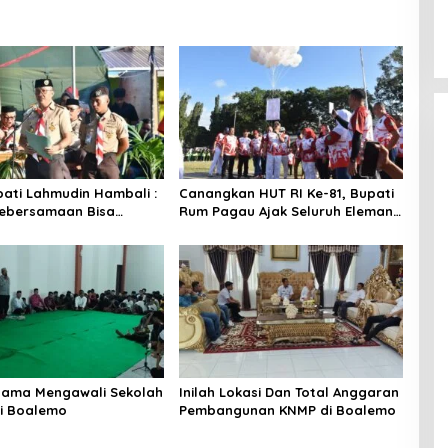
pati Lahmudin Hambali :
Canangkan HUT RI Ke-81, Bupati
Kebersamaan Bisa
Rum Pagau Ajak Seluruh Eleman
nakan Perkemahan
Bersinergi
rsama Mengawali Sekolah
Inilah Lokasi Dan Total Anggaran
i Boalemo
Pembangunan KNMP di Boalemo