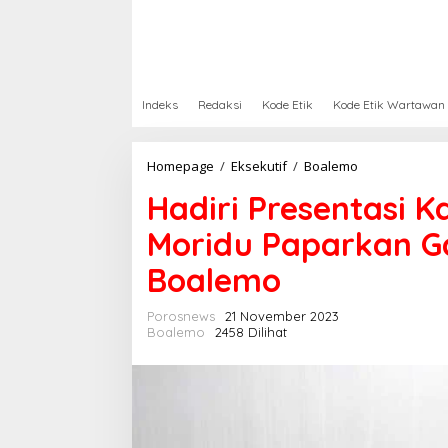
Indeks
Redaksi
Kode Etik
Kode Etik Wartawan
Homepage
/
Eksekutif
/
Boalemo
H
a
Hadiri Presentasi 
d
i
Moridu Paparkan G
r
i
Boalemo
P
r
e
Porosnews
21 November 2023
s
Boalemo
2458 Dilihat
e
n
t
a
s
i