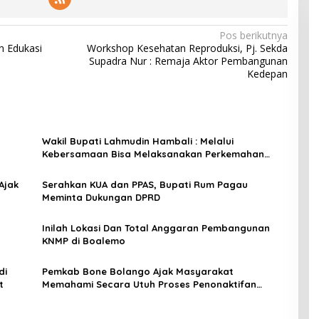
Pos berikutnya
 Edukasi
Workshop Kesehatan Reproduksi, Pj. Sekda
Supadra Nur : Remaja Aktor Pembangunan
Kedepan
Wakil Bupati Lahmudin Hambali : Melalui
Kebersamaan Bisa Melaksanakan Perkemahan
Pramuka
Ajak
Serahkan KUA dan PPAS, Bupati Rum Pagau
Meminta Dukungan DPRD
Inilah Lokasi Dan Total Anggaran Pembangunan
KNMP di Boalemo
di
Pemkab Bone Bolango Ajak Masyarakat
t
Memahami Secara Utuh Proses Penonaktifan
Kades Toto Utara