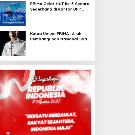
PRIMA Gelar HUT ke-5 Secara
Sederhana di Kantor DPP,
Angkat Tema Revolusi Sudah
Dimulai dari Istana
Ketua Umum PRIMA : Arah
Pembangunan Nasional Saat
Ini Sementara Berjalan
Meninggalkan Model
Liberalistik