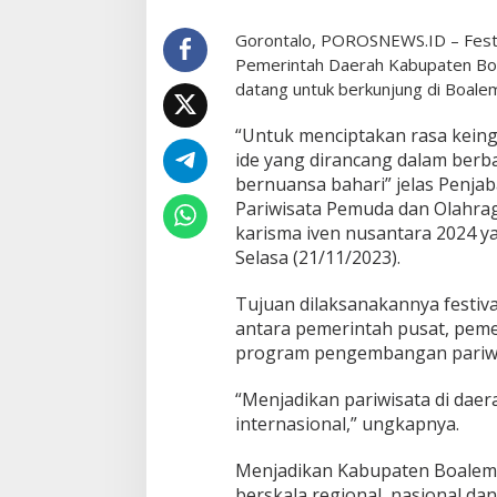
r
i
Gorontalo, POROSNEWS.ID – Fest
d
Pemerintah Daerah Kabupaten Boa
u
datang untuk berkunjung di Boale
P
a
p
“Untuk menciptakan rasa keing
a
ide yang dirancang dalam berb
r
bernuansa bahari” jelas Penja
k
Pariwisata Pemuda dan Olahra
a
n
karisma iven nusantara 2024 ya
G
Selasa (21/11/2023).
a
g
Tujuan dilaksanakannya festiv
a
antara pemerintah pusat, peme
s
a
program pengembangan pariwis
n
F
“Menjadikan pariwisata di daer
e
internasional,” ungkapnya.
s
t
Menjadikan Kabupaten Boalemo 
i
v
berskala regional, nasional dan