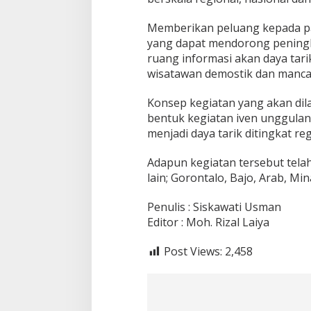
a
l
Memberikan peluang kepada pas
P
yang dapat mendorong peningka
e
ruang informasi akan daya tari
s
o
wisatawan demostik dan manca
n
a
Konsep kegiatan yang akan dil
B
bentuk kegiatan iven unggulan 
o
menjadi daya tarik ditingkat reg
a
l
e
Adapun kegiatan tersebut telah
m
lain; Gorontalo, Bajo, Arab, Mi
o
Penulis : Siskawati Usman
Editor : Moh. Rizal Laiya
Post Views:
2,458