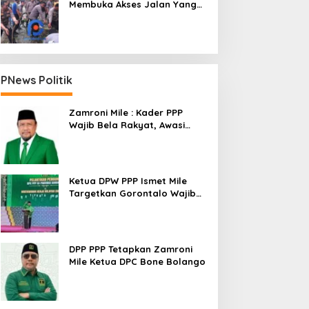
Membuka Akses Jalan Yang
Longsor Diperbatasan Dua
Kecamatan
PNews Politik
Zamroni Mile : Kader PPP
Wajib Bela Rakyat, Awasi
Pembangunan
Ketua DPW PPP Ismet Mile
Targetkan Gorontalo Wajib
Tambah Kursi dan Rebut
Kembali Basis Politik
DPP PPP Tetapkan Zamroni
Mile Ketua DPC Bone Bolango