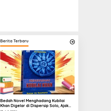
Berita Terbaru
Bedah Novel Menghadang Kubilai
Khan Digelar di Dispersip Solo, Ajak
Publik Menyelami Heroisme Leluhur