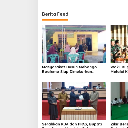
Berita Feed
Masyarakat Dusun Mebongo
Wakil Bu
Boalemo Siap Dimekarkan
Melalui 
Menjadi Desa
Melaksa
Pramuka
Serahkan KUA dan PPAS, Bupati
Zikir Be