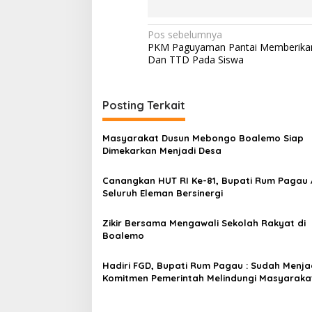
N
Pos sebelumnya
PKM Paguyaman Pantai Memberikan
a
Dan TTD Pada Siswa
v
i
Posting Terkait
g
a
Masyarakat Dusun Mebongo Boalemo Siap
s
Dimekarkan Menjadi Desa
i
Canangkan HUT RI Ke-81, Bupati Rum Pagau 
p
Seluruh Eleman Bersinergi
o
Zikir Bersama Mengawali Sekolah Rakyat di
s
Boalemo
Hadiri FGD, Bupati Rum Pagau : Sudah Menja
Komitmen Pemerintah Melindungi Masyaraka