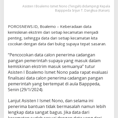
a
Asisten I Boalemo Ismet Nono (Tengah) didampingi Kepala
M
Bapppeda Srijun T. Dangkua (Kanan).
i
s
k
POROSNEWS.ID, Boalemo – Keberadaan data
i
kemiskinan ekstrim dari setiap kecamatan menjadi
n
E
penting, sehingga data dari setiap kecamatan kita
k
cocokan dengan data dari bulog supaya tepat sasaran.
s
t
“Pencocokan data calon penerima cadangan
r
pangan pemerintah supaya yang masuk dalam
i
m
kemiskinan ekstrim masuk semuanya” tutur
D
Asisten I Boalemo Ismet Nono pada rapat evaluasi
a
finalisasi data calon penerima cadangan pangan
r
pemerintah yang bertempat di aula Bapppeda,
i
Senin (29/1/2024).
K
e
c
Lanjut Asisten I Ismet Nono, dan selama ini
a
penerima bantuan tidak bermasalah namun lebih
m
lengkap data sangat bagus. Jika data dari
a
kecamatan sudah sesuai dengan data yang dari
t