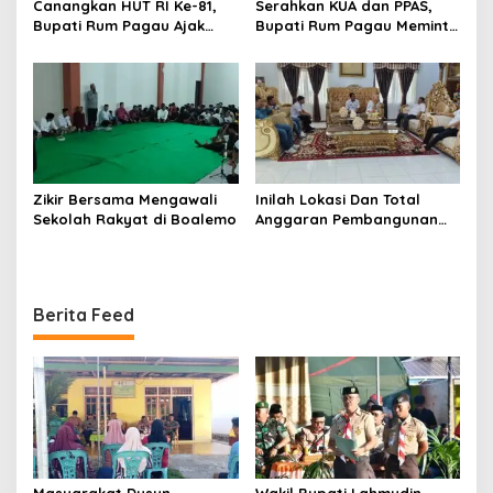
Canangkan HUT RI Ke-81,
Serahkan KUA dan PPAS,
Bupati Rum Pagau Ajak
Bupati Rum Pagau Meminta
Seluruh Eleman Bersinergi
Dukungan DPRD
Zikir Bersama Mengawali
Inilah Lokasi Dan Total
Sekolah Rakyat di Boalemo
Anggaran Pembangunan
KNMP di Boalemo
Berita Feed