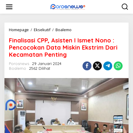
L
e
w
a
t
i
Homepage
/
Eksekutif
/
Boalemo
F
k
i
Finalisasi CPP, Asisten I Ismet Nono :
e
n
k
a
Pencocokan Data Miskin Ekstrim Dari
o
l
Kecamatan Penting
n
i
t
s
Porosnews
29 Januari 2024
e
a
Boalemo
2562 Dilihat
n
s
i
C
P
P
,
A
s
i
s
t
e