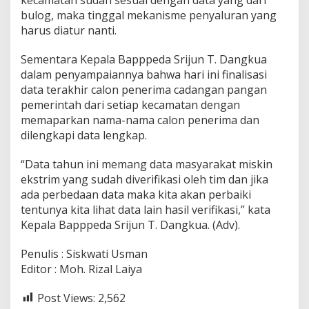
a
bulog, maka tinggal mekanisme penyaluran yang
n
harus diatur nanti.
P
e
Sementara Kepala Bapppeda Srijun T. Dangkua
n
dalam penyampaiannya bahwa hari ini finalisasi
t
i
data terakhir calon penerima cadangan pangan
n
pemerintah dari setiap kecamatan dengan
g
memaparkan nama-nama calon penerima dan
dilengkapi data lengkap.
“Data tahun ini memang data masyarakat miskin
ekstrim yang sudah diverifikasi oleh tim dan jika
ada perbedaan data maka kita akan perbaiki
tentunya kita lihat data lain hasil verifikasi,” kata
Kepala Bapppeda Srijun T. Dangkua. (Adv).
Penulis : Siskwati Usman
Editor : Moh. Rizal Laiya
Post Views:
2,562