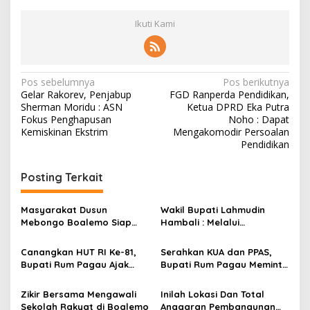
Ikuti Kami
N
Pos sebelumnya
Pos berikutnya
Gelar Rakorev, Penjabup
FGD Ranperda Pendidikan,
a
Sherman Moridu : ASN
Ketua DPRD Eka Putra
v
Fokus Penghapusan
Noho : Dapat
Kemiskinan Ekstrim
Mengakomodir Persoalan
i
Pendidikan
g
Posting Terkait
a
s
Masyarakat Dusun
Wakil Bupati Lahmudin
i
Mebongo Boalemo Siap
Hambali : Melalui
p
Dimekarkan Menjadi Desa
Kebersamaan Bisa
Melaksanakan Perkemahan
Canangkan HUT RI Ke-81,
Serahkan KUA dan PPAS,
o
Pramuka
Bupati Rum Pagau Ajak
Bupati Rum Pagau Meminta
s
Seluruh Eleman Bersinergi
Dukungan DPRD
Zikir Bersama Mengawali
Inilah Lokasi Dan Total
Sekolah Rakyat di Boalemo
Anggaran Pembangunan