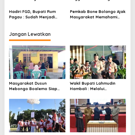
KNMP di Boalemo
Hadiri FGD, Bupati Rum
Pemkab Bone Bolango Ajak
Pagau : Sudah Menjadi
Masyarakat Memahami
Komitmen Pemerintah
Secara Utuh Proses
Melindungi Masyarakat
Penonaktifan Kades Toto
Utara
Jangan Lewatkan
Masyarakat Dusun
Wakil Bupati Lahmudin
Mebongo Boalemo Siap
Hambali : Melalui
Dimekarkan Menjadi Desa
Kebersamaan Bisa
Melaksanakan Perkemahan
Pramuka