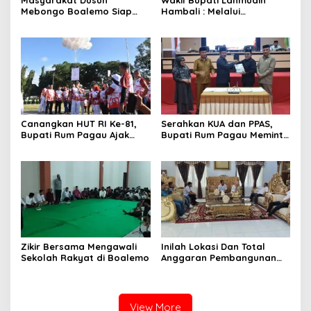
Masyarakat Dusun
Wakil Bupati Lahmudin
Mebongo Boalemo Siap
Hambali : Melalui
Dimekarkan Menjadi Desa
Kebersamaan Bisa
Melaksanakan Perkemahan
Pramuka
Canangkan HUT RI Ke-81,
Serahkan KUA dan PPAS,
Bupati Rum Pagau Ajak
Bupati Rum Pagau Meminta
Seluruh Eleman Bersinergi
Dukungan DPRD
Zikir Bersama Mengawali
Inilah Lokasi Dan Total
Sekolah Rakyat di Boalemo
Anggaran Pembangunan
KNMP di Boalemo
View More