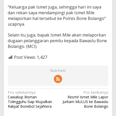
“Keluarga pak Ismet juga, sehingga hari ini saya
dan rekan saya mendampingi pak Ismet Mile
melaporkan hal tersebut ke Polres Bone Bolango”
ucapnya.
Selain itu juga, bapak Ismet Mile akan melaporkan
dugaan pelanggaran pemilu kepada Bawaslu Bone
Bolango. (MCI).
Post Views:
1,427
Ikuti Kami
N
Pos sebelumnya
Pos berikutnya
Cawabup Risman
Resmi! Ismet Mile Lapor
a
Tolingguhu Siap Wujudkan
Jurkam MULUS ke Bawaslu
v
Rakyat Bonebol Sejahtera
Bone Bolango
i