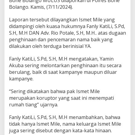
Bone Bolango MULUS dilaporkan di Polres Bone
s
Bolango. Kamis, (7/11/2024).
Laporan tersebut dilayangkan Ismet Mile yang
didampingi oleh kuasa hukumnya Fanly KatiLi, S.Pd,
S.H, M.H DAN Adv. Rio Potale, S.H, M.H.. atas dugaan
penghinaan dan pencemaran nama baik yang
dilakukan oleh terduga berinisial YA.
Fanly KatiLi, S.Pd, S.H, M.H mengatakan, Yamin
Akuba sering melontarkan penghinaan itu secara
berulang, baik di saat kampanye maupun diluar
kampanye.
“Sering dikatakan bahwa pak Ismet Mile
merupakan koruptor yang saat ini menempati
rumah tiang” ujarnya.
Fanly KatiLi, S.Pd, S.H, M.H menambahkan, bahwa
tidak hanya Ismet Mile, nama keluarga Ismet Mile
juga sering disebut dengan kata-kata hinaan.