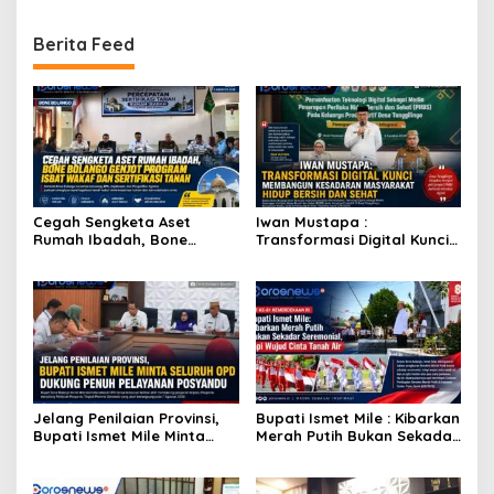
Penentu
Berita Feed
Cegah Sengketa Aset
Iwan Mustapa :
Rumah Ibadah, Bone
Transformasi Digital Kunci
Bolango Genjot Program
Membangun Kesadaran
Isbat Wakaf dan Sertifikasi
Masyarakat Hidup Bersih
Tanah
dan Sehat
Jelang Penilaian Provinsi,
Bupati Ismet Mile : Kibarkan
Bupati Ismet Mile Minta
Merah Putih Bukan Sekadar
Seluruh OPD Dukung Penuh
Seremonial, Tapi Wujud
Pelayanan Posyandu
Cinta Tanah Air