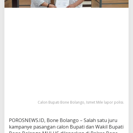
M
i
l
e
L
a
p
o
r
P
o
l
i
s
i
J
u
r
k
Calon Bupati Bone Bolango, Ismet Mile lapor polisi.
a
m
M
POROSNEWS.ID, Bone Bolango – Salah satu juru
u
kampanye pasangan calon Bupati dan Wakil Bupati
l
u