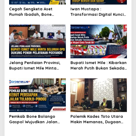
Cegah Sengketa Aset
Iwan Mustapa :
Rumah Ibadah, Bone
Transformasi Digital Kunci
Bolango Genjot Program
Membangun Kesadaran
Isbat Wakaf dan Sertifikasi
Masyarakat Hidup Bersih
Tanah
dan Sehat
Jelang Penilaian Provinsi,
Bupati Ismet Mile : Kibarkan
Bupati Ismet Mile Minta
Merah Putih Bukan Sekadar
Seluruh OPD Dukung Penuh
Seremonial, Tapi Wujud
Pelayanan Posyandu
Cinta Tanah Air
Pemkab Bone Bolango
Polemik Kades Toto Utara
Gaspol Wujudkan Jalan
Makin Memanas, Dugaan
Tulabolo–Pinogu, Restu
SKPT di Aset Daerah Kini
Menteri Kehutanan Jadi
Jadi Sorotan Pemkab