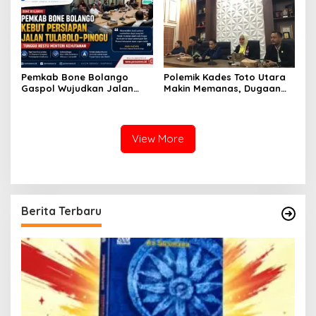
Pemkab Bone Bolango
Polemik Kades Toto Utara
Gaspol Wujudkan Jalan
Makin Memanas, Dugaan
Tulabolo–Pinogu, Restu
SKPT di Aset Daerah Kini
Menteri Kehutanan Jadi
Jadi Sorotan Pemkab
Penentu
View More
Berita Terbaru