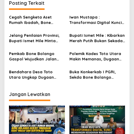
Posting Terkait
g
a
Cegah Sengketa Aset
Iwan Mustapa :
s
Rumah Ibadah, Bone
Transformasi Digital Kunci
Bolango Genjot Program
Membangun Kesadaran
i
Isbat Wakaf dan Sertifikasi
Masyarakat Hidup Bersih
Jelang Penilaian Provinsi,
Bupati Ismet Mile : Kibarkan
p
Tanah
dan Sehat
Bupati Ismet Mile Minta
Merah Putih Bukan Sekadar
Seluruh OPD Dukung Penuh
Seremonial, Tapi Wujud
o
Pelayanan Posyandu
Cinta Tanah Air
Pemkab Bone Bolango
Polemik Kades Toto Utara
s
Gaspol Wujudkan Jalan
Makin Memanas, Dugaan
Tulabolo–Pinogu, Restu
SKPT di Aset Daerah Kini
Menteri Kehutanan Jadi
Jadi Sorotan Pemkab
Bendahara Desa Toto
Buka Konkerkab I PGRI,
Penentu
Utara Ungkap Dugaan
Sekda Bone Bolango
Kejanggalan Pengadaan
Tegaskan Pendidikan Tetap
Komputer
Jadi Prioritas Daerah
Jangan Lewatkan