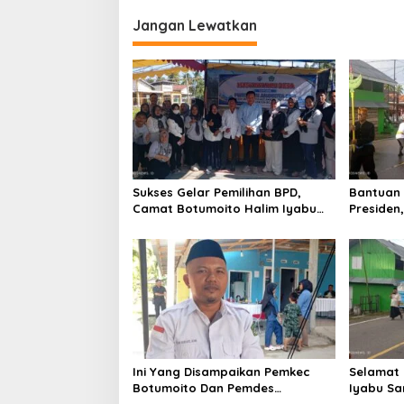
Jangan Lewatkan
Sukses Gelar Pemilihan BPD,
Bantuan
Camat Botumoito Halim Iyabu
Presiden
Sampaikan Ini
Halim Iy
Kasih
Ini Yang Disampaikan Pemkec
Selamat I
Botumoito Dan Pemdes
Iyabu Sa