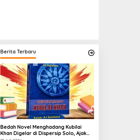
Berita Terbaru
Bedah Novel Menghadang Kubilai
Khan Digelar di Dispersip Solo, Ajak
Publik Menyelami Heroisme Leluhur