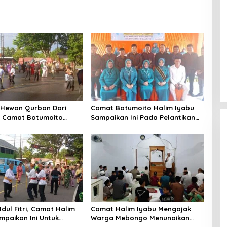
 Hewan Qurban Dari
Camat Botumoito Halim Iyabu
, Camat Botumoito
Sampaikan Ini Pada Pelantikan
abu Sampaikan Terima
TP PKK Botumoito
dul Fitri, Camat Halim
Camat Halim Iyabu Mengajak
mpaikan Ini Untuk
Warga Mebongo Menunaikan