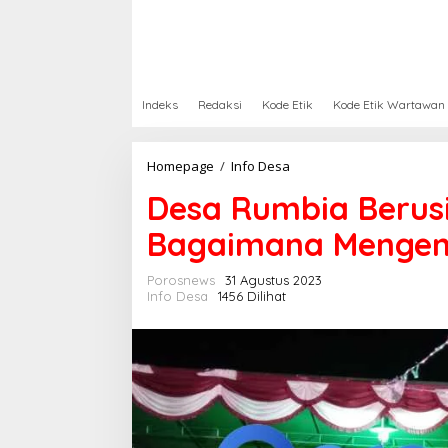
Indeks
Redaksi
Kode Etik
Kode Etik Wartawan
Homepage
/
Info Desa
D
e
Desa Rumbia Berus
s
a
Bagaimana Menge
R
u
m
Porosnews
31 Agustus 2023
b
Info Desa
1456 Dilihat
i
a
B
e
r
u
s
i