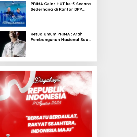
PRIMA Gelar HUT ke-5 Secara
Sederhana di Kantor DPP,
Angkat Tema Revolusi Sudah
Dimulai dari Istana
Ketua Umum PRIMA : Arah
Pembangunan Nasional Saat
Ini Sementara Berjalan
Meninggalkan Model
Liberalistik