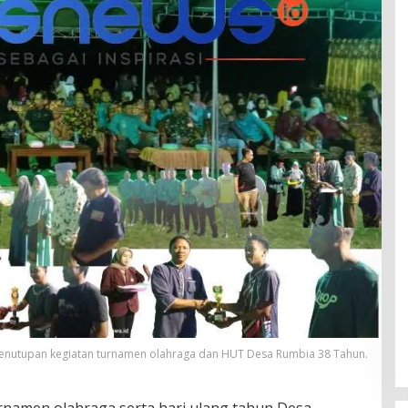
enutupan kegiatan turnamen olahraga dan HUT Desa Rumbia 38 Tahun.
amen olahraga serta hari ulang tahun Desa