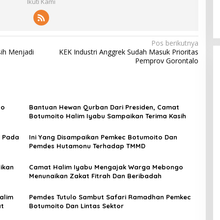
Ikuti Kami
Pos berikutnya
ih Menjadi
KEK Industri Anggrek Sudah Masuk Prioritas
Pemprov Gorontalo
to
Bantuan Hewan Qurban Dari Presiden, Camat
Botumoito Halim Iyabu Sampaikan Terima Kasih
i Pada
Ini Yang Disampaikan Pemkec Botumoito Dan
Pemdes Hutamonu Terhadap TMMD
ikan
Camat Halim Iyabu Mengajak Warga Mebongo
Menunaikan Zakat Fitrah Dan Beribadah
alim
Pemdes Tutulo Sambut Safari Ramadhan Pemkec
at
Botumoito Dan Lintas Sektor