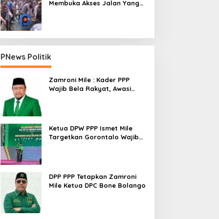
Membuka Akses Jalan Yang
Longsor Diperbatasan Dua
Kecamatan
PNews Politik
Zamroni Mile : Kader PPP
Wajib Bela Rakyat, Awasi
Pembangunan
Ketua DPW PPP Ismet Mile
Targetkan Gorontalo Wajib
Tambah Kursi dan Rebut
Kembali Basis Politik
DPP PPP Tetapkan Zamroni
Mile Ketua DPC Bone Bolango