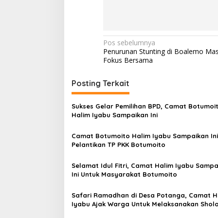
N
Pos sebelumnya
Penurunan Stunting di Boalemo Mas
a
Fokus Bersama
v
i
Posting Terkait
g
Sukses Gelar Pemilihan BPD, Camat Botumoi
a
Halim Iyabu Sampaikan Ini
s
Camat Botumoito Halim Iyabu Sampaikan In
i
Pelantikan TP PKK Botumoito
p
o
Selamat Idul Fitri, Camat Halim Iyabu Sampa
Ini Untuk Masyarakat Botumoito
s
Safari Ramadhan di Desa Potanga, Camat H
Iyabu Ajak Warga Untuk Melaksanakan Shol