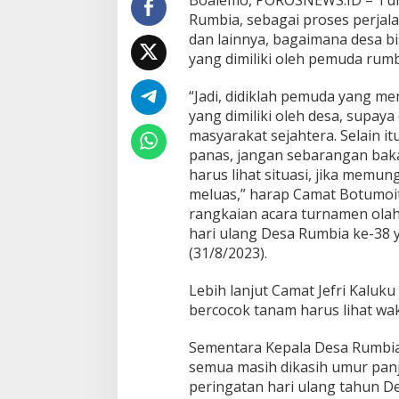
m
Rumbia, sebagai proses perjal
b
dan lainnya, bagaimana desa b
a
n
yang dimiliki oleh pemuda rumbi
g
k
“Jadi, didiklah pemuda yang me
a
yang dimiliki oleh desa, supay
n
masyarakat sejahtera. Selain 
panas, jangan sebarangan baka
harus lihat situasi, jika memu
meluas,” harap Camat Botumoito
rangkaian acara turnamen ola
hari ulang Desa Rumbia ke-38 
(31/8/2023).
Lebih lanjut Camat Jefri Kaluk
bercocok tanam harus lihat wa
Sementara Kepala Desa Rumbia 
semua masih dikasih umur pan
peringatan hari ulang tahun D