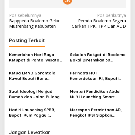
N
Pos sebelumnya
Pos berikutnya
Bapppeda Boalemo Gelar
Pemda Boalemo Segera
a
Musrenbang Kabupaten
Cairkan TPK, TPP Dan ADD
v
i
Posting Terkait
g
Kemeriahan Hari Raya
Sekolah Rakyat di Boalemo
a
Ketupat di Pantai Wisata
Bakal Diresmikan 30
s
Libuo Pohuwato
September 2025
Ketua LMND Gorontalo
Peringati HUT
i
Kawal Bupati Bone
Kemerdekaan RI, Bupati
p
Bolango ke Kemensos,
Boalemo Rum Pagau : Mari
Dorong Sekolah Rakyat
Bersatu Menuju Adil
o
Saat Ideologi Menjadi
Menteri Pendidikan Abdul
Putus Rantai Kemiskinan
Makmur
Rumah dan Jalan Pulang
Mu’ti Launching Smart
s
School Boalemo
Hadiri Launching SPBB,
Merespon Permintaan AD,
Bupati Rum Pagau :
Pengkot IPSI Siapkan
Keberadaan Perempuan
Pelatih Terbaik Melatih
Sangat Menentukan
Satpol PP
Perjalanan Manusia
Jangan Lewatkan