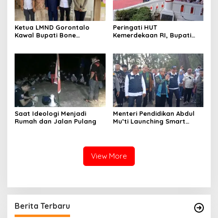
Ketua LMND Gorontalo
Peringati HUT
Kawal Bupati Bone
Kemerdekaan RI, Bupati
Bolango ke Kemensos,
Boalemo Rum Pagau : Mari
Dorong Sekolah Rakyat
Bersatu Menuju Adil
Putus Rantai Kemiskinan
Makmur
Saat Ideologi Menjadi
Menteri Pendidikan Abdul
Rumah dan Jalan Pulang
Mu’ti Launching Smart
School Boalemo
View More
Berita Terbaru