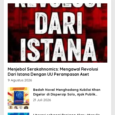
Menjebol Serakahnomics: Mengawal Revolusi
Dari Istana Dengan UU Perampasan Aset
9 Agustus 2026
Bedah Novel Menghadang Kubilai Khan
Digelar di Dispersip Solo, Ajak Publik
Menyelami Heroisme Leluhur Nusantara
21 Juli 2026
Literasi sebagai Penjaga Akar : Menulis