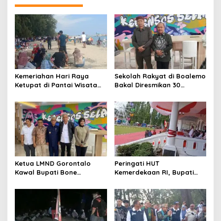
Kemeriahan Hari Raya
Sekolah Rakyat di Boalemo
Ketupat di Pantai Wisata
Bakal Diresmikan 30
Libuo Pohuwato
September 2025
Ketua LMND Gorontalo
Peringati HUT
Kawal Bupati Bone
Kemerdekaan RI, Bupati
Bolango ke Kemensos,
Boalemo Rum Pagau : Mari
Dorong Sekolah Rakyat
Bersatu Menuju Adil
Putus Rantai Kemiskinan
Makmur