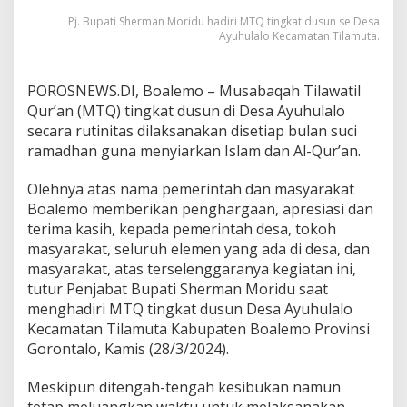
e
Pj. Bupati Sherman Moridu hadiri MTQ tingkat dusun se Desa
m
Ayuhulalo Kecamatan Tilamuta.
b
u
m
POROSNEWS.DI, Boalemo – Musabaqah Tilawatil
i
Qur’an (MTQ) tingkat dusun di Desa Ayuhulalo
k
a
secara rutinitas dilaksanakan disetiap bulan suci
n
ramadhan guna menyiarkan Islam dan Al-Qur’an.
S
i
Olehnya atas nama pemerintah dan masyarakat
a
Boalemo memberikan penghargaan, apresiasi dan
r
I
terima kasih, kepada pemerintah desa, tokoh
s
masyarakat, seluruh elemen yang ada di desa, dan
l
masyarakat, atas terselenggaranya kegiatan ini,
a
tutur Penjabat Bupati Sherman Moridu saat
m
menghadiri MTQ tingkat dusun Desa Ayuhulalo
Kecamatan Tilamuta Kabupaten Boalemo Provinsi
Gorontalo, Kamis (28/3/2024).
Meskipun ditengah-tengah kesibukan namun
tetap meluangkan waktu untuk melaksanakan