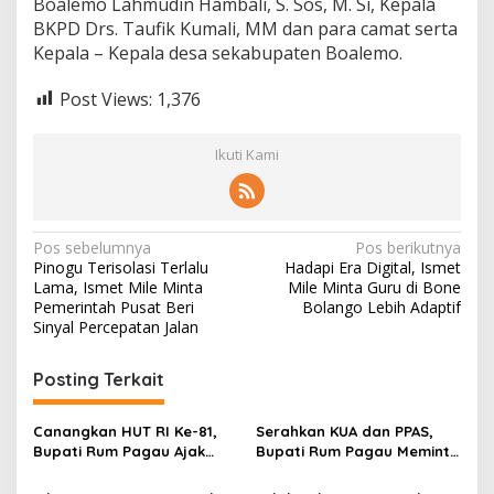
Boalemo Lahmudin Hambali, S. Sos, M. Si, Kepala
BKPD Drs. Taufik Kumali, MM dan para camat serta
Kepala – Kepala desa sekabupaten Boalemo.
Post Views:
1,376
Ikuti Kami
N
Pos sebelumnya
Pos berikutnya
Pinogu Terisolasi Terlalu
Hadapi Era Digital, Ismet
a
Lama, Ismet Mile Minta
Mile Minta Guru di Bone
v
Pemerintah Pusat Beri
Bolango Lebih Adaptif
Sinyal Percepatan Jalan
i
g
Posting Terkait
a
s
Canangkan HUT RI Ke-81,
Serahkan KUA dan PPAS,
Bupati Rum Pagau Ajak
Bupati Rum Pagau Meminta
i
Seluruh Eleman Bersinergi
Dukungan DPRD