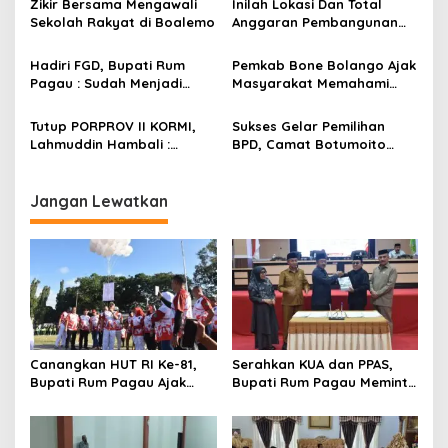
p
Zikir Bersama Mengawali
Inilah Lokasi Dan Total
Sekolah Rakyat di Boalemo
Anggaran Pembangunan
o
KNMP di Boalemo
s
Hadiri FGD, Bupati Rum
Pemkab Bone Bolango Ajak
Pagau : Sudah Menjadi
Masyarakat Memahami
Komitmen Pemerintah
Secara Utuh Proses
Melindungi Masyarakat
Penonaktifan Kades Toto
Tutup PORPROV II KORMI,
Sukses Gelar Pemilihan
Utara
Lahmuddin Hambali :
BPD, Camat Botumoito
Olahraga Efektif Dalam
Halim Iyabu Sampaikan Ini
Membangun Kebersamaan
Jangan Lewatkan
Canangkan HUT RI Ke-81,
Serahkan KUA dan PPAS,
Bupati Rum Pagau Ajak
Bupati Rum Pagau Meminta
Seluruh Eleman Bersinergi
Dukungan DPRD