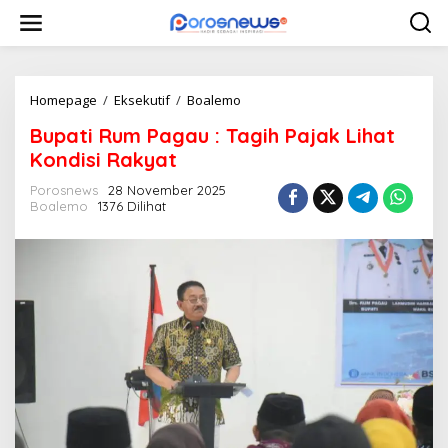
L
e
w
a
t
i
Homepage
/
Eksekutif
/
Boalemo
B
k
u
Bupati Rum Pagau : Tagih Pajak Lihat
e
p
k
a
Kondisi Rakyat
o
t
n
i
Porosnews
28 November 2025
t
Boalemo
1376 Dilihat
R
e
u
n
m
P
a
g
a
u
:
T
a
g
i
h