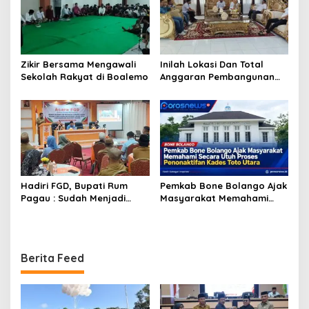
Zikir Bersama Mengawali
Inilah Lokasi Dan Total
Sekolah Rakyat di Boalemo
Anggaran Pembangunan
KNMP di Boalemo
Hadiri FGD, Bupati Rum
Pemkab Bone Bolango Ajak
Pagau : Sudah Menjadi
Masyarakat Memahami
Komitmen Pemerintah
Secara Utuh Proses
Melindungi Masyarakat
Penonaktifan Kades Toto
Utara
Berita Feed