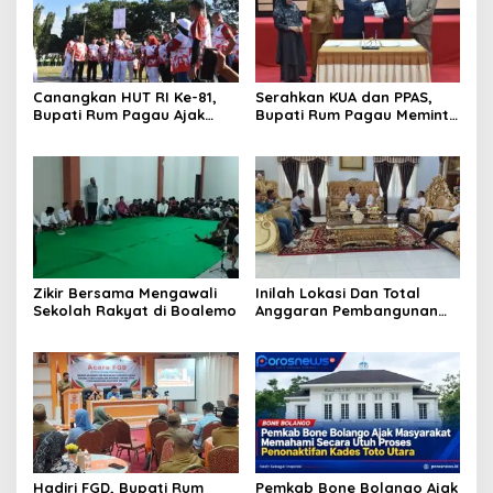
Canangkan HUT RI Ke-81,
Serahkan KUA dan PPAS,
Bupati Rum Pagau Ajak
Bupati Rum Pagau Meminta
Seluruh Eleman Bersinergi
Dukungan DPRD
Zikir Bersama Mengawali
Inilah Lokasi Dan Total
Sekolah Rakyat di Boalemo
Anggaran Pembangunan
KNMP di Boalemo
Hadiri FGD, Bupati Rum
Pemkab Bone Bolango Ajak