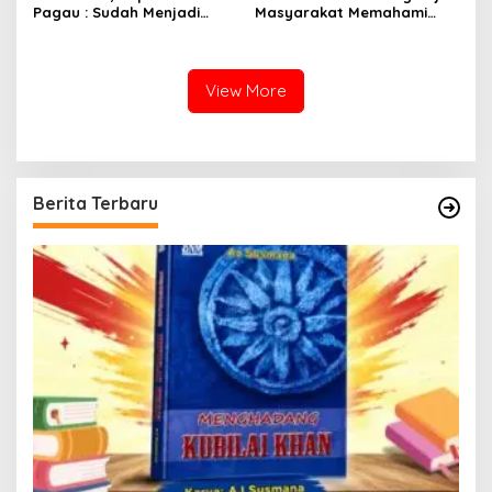
Pagau : Sudah Menjadi
Masyarakat Memahami
Komitmen Pemerintah
Secara Utuh Proses
Melindungi Masyarakat
Penonaktifan Kades Toto
Utara
View More
Berita Terbaru