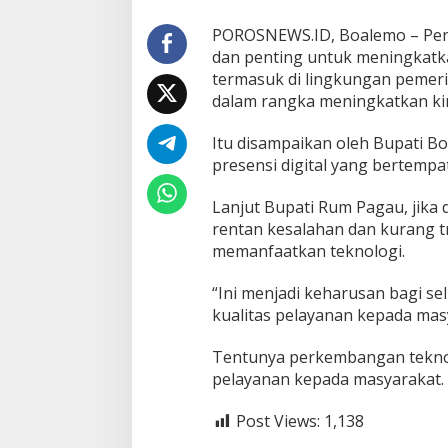
a
l
POROSNEWS.ID, Boalemo – Pen
i
dan penting untuk meningkatkan
t
termasuk di lingkungan pemer
a
s
dalam rangka meningkatkan kin
P
e
Itu disampaikan oleh Bupati B
l
presensi digital yang bertempat
a
y
Lanjut Bupati Rum Pagau, jik
a
n
rentan kesalahan dan kurang t
a
memanfaatkan teknologi.
n
P
“Ini menjadi keharusan bagi se
a
kualitas pelayanan kepada mas
d
a
M
Tentunya perkembangan teknol
a
pelayanan kepada masyarakat.
s
y
Post Views:
1,138
a
r