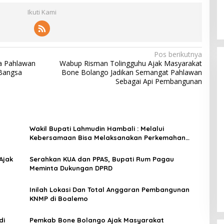
Ikuti Kami
Pos berikutnya
a Pahlawan
Wabup Risman Tolingguhu Ajak Masyarakat
 Bangsa
Bone Bolango Jadikan Semangat Pahlawan
Sebagai Api Pembangunan
Wakil Bupati Lahmudin Hambali : Melalui
Kebersamaan Bisa Melaksanakan Perkemahan
Pramuka
Ajak
Serahkan KUA dan PPAS, Bupati Rum Pagau
Meminta Dukungan DPRD
Inilah Lokasi Dan Total Anggaran Pembangunan
KNMP di Boalemo
di
Pemkab Bone Bolango Ajak Masyarakat