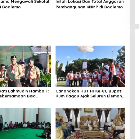
rsama Mengawali Sekolah
Inilah Lokasi Dan Total Anggaran
i Boalemo
Pembangunan KNMP di Boalemo
pati Lahmudin Hambali :
Canangkan HUT RI Ke-81, Bupati
Kebersamaan Bisa
Rum Pagau Ajak Seluruh Eleman
nakan Perkemahan
Bersinergi