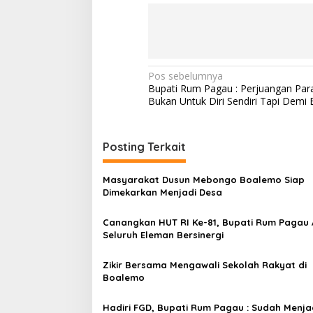
a
k
a
t
N
Pos sebelumnya
Bupati Rum Pagau : Perjuangan Par
a
Bukan Untuk Diri Sendiri Tapi Demi
v
i
Posting Terkait
g
a
Masyarakat Dusun Mebongo Boalemo Siap
s
Dimekarkan Menjadi Desa
i
Canangkan HUT RI Ke-81, Bupati Rum Pagau 
p
Seluruh Eleman Bersinergi
o
Zikir Bersama Mengawali Sekolah Rakyat di
s
Boalemo
Hadiri FGD, Bupati Rum Pagau : Sudah Menja