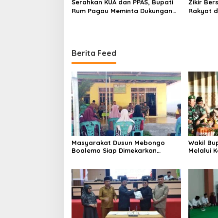
Serahkan KUA dan PPAS, Bupati
Zikir Be
Rum Pagau Meminta Dukungan
Rakyat d
DPRD
Berita Feed
Masyarakat Dusun Mebongo
Wakil Bu
Boalemo Siap Dimekarkan
Melalui 
Menjadi Desa
Melaksa
Pramuka