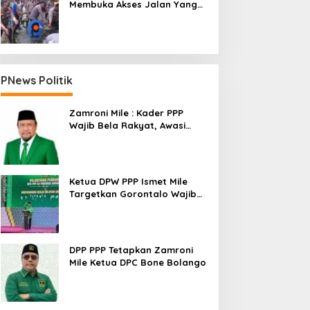
Membuka Akses Jalan Yang
Longsor Diperbatasan Dua
Kecamatan
PNews Politik
Zamroni Mile : Kader PPP
Wajib Bela Rakyat, Awasi
Pembangunan
Ketua DPW PPP Ismet Mile
Targetkan Gorontalo Wajib
Tambah Kursi dan Rebut
Kembali Basis Politik
DPP PPP Tetapkan Zamroni
Mile Ketua DPC Bone Bolango