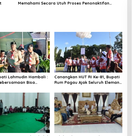
t
Memahami Secara Utuh Proses Penonaktifan
Kades Toto Utara
pati Lahmudin Hambali :
Canangkan HUT RI Ke-81, Bupati
Kebersamaan Bisa
Rum Pagau Ajak Seluruh Eleman
nakan Perkemahan
Bersinergi