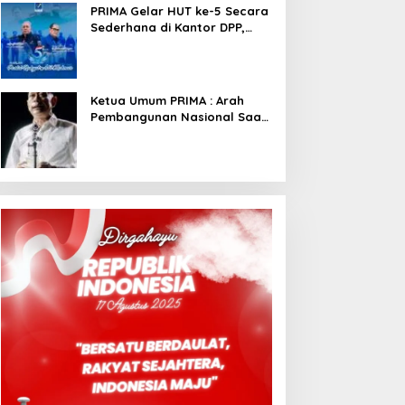
PRIMA Gelar HUT ke-5 Secara
Sederhana di Kantor DPP,
Angkat Tema Revolusi Sudah
Dimulai dari Istana
Ketua Umum PRIMA : Arah
Pembangunan Nasional Saat
Ini Sementara Berjalan
Meninggalkan Model
Liberalistik