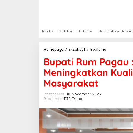
Indeks
Redaksi
Kode Etik
Kode Etik Wartawan
Homepage
/
Eksekutif
/
Boalemo
B
u
Bupati Rum Pagau :
p
a
Meningkatkan Kual
t
i
Masyarakat
R
u
m
Porosnews
10 November 2025
P
Boalemo
1138 Dilihat
a
g
a
u
:
D