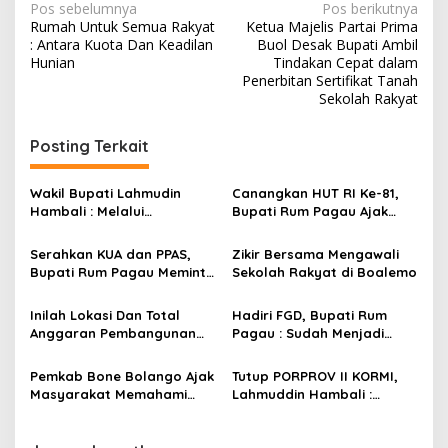
N
Pos sebelumnya
Pos berikutnya
Rumah Untuk Semua Rakyat
Ketua Majelis Partai Prima
a
: Antara Kuota Dan Keadilan
Buol Desak Bupati Ambil
v
Hunian
Tindakan Cepat dalam
Penerbitan Sertifikat Tanah
i
Sekolah Rakyat
g
Posting Terkait
a
s
Wakil Bupati Lahmudin
Canangkan HUT RI Ke-81,
i
Hambali : Melalui
Bupati Rum Pagau Ajak
p
Kebersamaan Bisa
Seluruh Eleman Bersinergi
Melaksanakan Perkemahan
Serahkan KUA dan PPAS,
Zikir Bersama Mengawali
o
Pramuka
Bupati Rum Pagau Meminta
Sekolah Rakyat di Boalemo
s
Dukungan DPRD
Inilah Lokasi Dan Total
Hadiri FGD, Bupati Rum
Anggaran Pembangunan
Pagau : Sudah Menjadi
KNMP di Boalemo
Komitmen Pemerintah
Melindungi Masyarakat
Pemkab Bone Bolango Ajak
Tutup PORPROV II KORMI,
Masyarakat Memahami
Lahmuddin Hambali :
Secara Utuh Proses
Olahraga Efektif Dalam
Penonaktifan Kades Toto
Membangun Kebersamaan