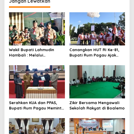
Utara
Jangan Lewatkan
Wakil Bupati Lahmudin
Canangkan HUT RI Ke-81,
Hambali : Melalui
Bupati Rum Pagau Ajak
Kebersamaan Bisa
Seluruh Eleman Bersinergi
Melaksanakan Perkemahan
Pramuka
Serahkan KUA dan PPAS,
Zikir Bersama Mengawali
Bupati Rum Pagau Meminta
Sekolah Rakyat di Boalemo
Dukungan DPRD