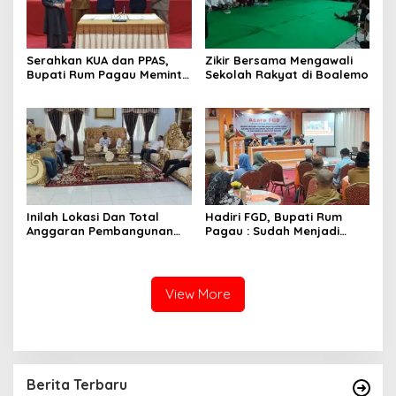
Serahkan KUA dan PPAS,
Zikir Bersama Mengawali
Bupati Rum Pagau Meminta
Sekolah Rakyat di Boalemo
Dukungan DPRD
Inilah Lokasi Dan Total
Hadiri FGD, Bupati Rum
Anggaran Pembangunan
Pagau : Sudah Menjadi
KNMP di Boalemo
Komitmen Pemerintah
Melindungi Masyarakat
View More
Berita Terbaru