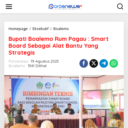
L
e
w
a
t
i
Homepage
/
Eksekutif
/
Boalemo
B
k
u
Bupati Boalemo Rum Pagau : Smart
e
p
k
a
Board Sebagai Alat Bantu Yang
o
t
Strategis
n
i
t
B
Porosnews
19 Agustus 2025
e
o
Boalemo
1541 Dilihat
n
a
l
e
m
o
R
u
m
P
a
g
a