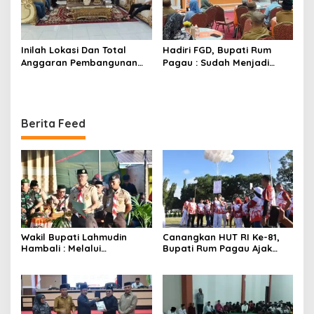
Inilah Lokasi Dan Total
Hadiri FGD, Bupati Rum
Anggaran Pembangunan
Pagau : Sudah Menjadi
KNMP di Boalemo
Komitmen Pemerintah
Melindungi Masyarakat
Berita Feed
Wakil Bupati Lahmudin
Canangkan HUT RI Ke-81,
Hambali : Melalui
Bupati Rum Pagau Ajak
Kebersamaan Bisa
Seluruh Eleman Bersinergi
Melaksanakan Perkemahan
Pramuka