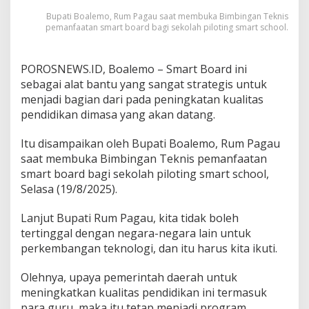
n
Bupati Boalemo, Rum Pagau saat membuka Bimbingan Teknis
t
pemanfaatan smart board bagi sekolah piloting smart school.
u
Y
a
POROSNEWS.ID, Boalemo – Smart Board ini
n
sebagai alat bantu yang sangat strategis untuk
g
S
menjadi bagian dari pada peningkatan kualitas
t
pendidikan dimasa yang akan datang.
r
a
Itu disampaikan oleh Bupati Boalemo, Rum Pagau
t
saat membuka Bimbingan Teknis pemanfaatan
e
g
smart board bagi sekolah piloting smart school,
i
Selasa (19/8/2025).
s
Lanjut Bupati Rum Pagau, kita tidak boleh
tertinggal dengan negara-negara lain untuk
perkembangan teknologi, dan itu harus kita ikuti.
Olehnya, upaya pemerintah daerah untuk
meningkatkan kualitas pendidikan ini termasuk
para guru, maka itu tetap menjadi program