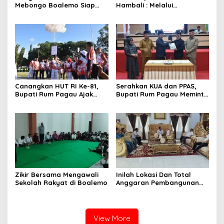
Mebongo Boalemo Siap
Hambali : Melalui
Dimekarkan Menjadi Desa
Kebersamaan Bisa
Melaksanakan Perkemahan
Pramuka
Canangkan HUT RI Ke-81,
Serahkan KUA dan PPAS,
Bupati Rum Pagau Ajak
Bupati Rum Pagau Meminta
Seluruh Eleman Bersinergi
Dukungan DPRD
Zikir Bersama Mengawali
Inilah Lokasi Dan Total
Sekolah Rakyat di Boalemo
Anggaran Pembangunan
KNMP di Boalemo
View More