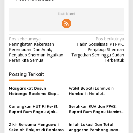
Ikuti Kami
N
Pos sebelumnya
Pos berikutnya
Peningkatan Kekerasan
Hadiri Sosialisasi PTPPK,
a
Perempuan Dan Anak,
Penjabup Sherman
v
Penjabup Sherman Ingatkan
Targetkan Seminggu Sudah
Peran Kita Semua
Terbentuk
i
g
Posting Terkait
a
s
Masyarakat Dusun
Wakil Bupati Lahmudin
Mebongo Boalemo Siap
Hambali : Melalui
i
Dimekarkan Menjadi Desa
Kebersamaan Bisa
p
Melaksanakan Perkemahan
Canangkan HUT RI Ke-81,
Serahkan KUA dan PPAS,
Pramuka
Bupati Rum Pagau Ajak
Bupati Rum Pagau Meminta
o
Seluruh Eleman Bersinergi
Dukungan DPRD
s
Zikir Bersama Mengawali
Inilah Lokasi Dan Total
Sekolah Rakyat di Boalemo
Anggaran Pembangunan