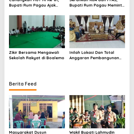
Bupati Rum Pagau Ajak
Bupati Rum Pagau Meminta
Seluruh Eleman Bersinergi
Dukungan DPRD
Zikir Bersama Mengawali
Inilah Lokasi Dan Total
Sekolah Rakyat di Boalemo
Anggaran Pembangunan
KNMP di Boalemo
Berita Feed
Masyarakat Dusun
Wakil Bupati Lahmudin