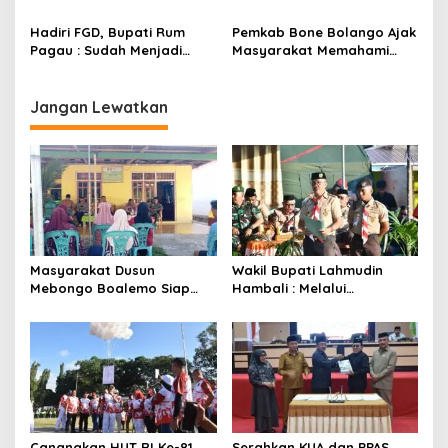
KNMP di Boalemo
Hadiri FGD, Bupati Rum
Pemkab Bone Bolango Ajak
Pagau : Sudah Menjadi
Masyarakat Memahami
Komitmen Pemerintah
Secara Utuh Proses
Melindungi Masyarakat
Penonaktifan Kades Toto
Utara
Jangan Lewatkan
Masyarakat Dusun
Wakil Bupati Lahmudin
Mebongo Boalemo Siap
Hambali : Melalui
Dimekarkan Menjadi Desa
Kebersamaan Bisa
Melaksanakan Perkemahan
Pramuka
Canangkan HUT RI Ke-81,
Serahkan KUA dan PPAS,