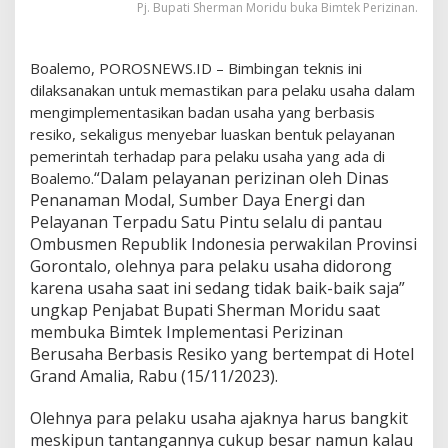
Pj. Bupati Sherman Moridu buka Bimtek Perizinan.
U
s
a
Boalemo, POROSNEWS.ID – Bimbingan teknis ini
h
a
dilaksanakan untuk memastikan para pelaku usaha dalam
H
mengimplementasikan badan usaha yang berbasis
a
resiko, sekaligus menyebar luaskan bentuk pelayanan
r
pemerintah terhadap para pelaku usaha yang ada di
u
“Dalam pelayanan perizinan oleh Dinas
s
Boalemo.
B
Penanaman Modal, Sumber Daya Energi dan
a
Pelayanan Terpadu Satu Pintu selalu di pantau
n
Ombusmen Republik Indonesia perwakilan Provinsi
g
Gorontalo, olehnya para pelaku usaha didorong
k
i
karena usaha saat ini sedang tidak baik-baik saja”
t
ungkap Penjabat Bupati Sherman Moridu saat
membuka Bimtek Implementasi Perizinan
Berusaha Berbasis Resiko yang bertempat di Hotel
Grand Amalia, Rabu (15/11/2023).
Olehnya para pelaku usaha ajaknya harus bangkit
meskipun tantangannya cukup besar namun kalau