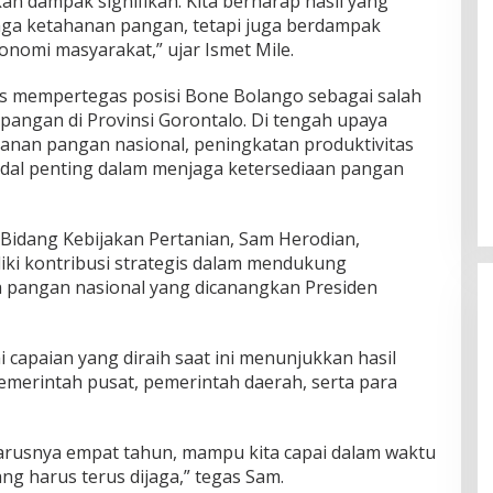
an dampak signifikan. Kita berharap hasil yang
aga ketahanan pangan, tetapi juga berdampak
nomi masyarakat,” ujar Ismet Mile.
us mempertegas posisi Bone Bolango sebagai salah
pangan di Provinsi Gorontalo. Di tengah upaya
nan pangan nasional, peningkatan produktivitas
odal penting dalam menjaga ketersediaan pangan
 Bidang Kebijakan Pertanian, Sam Herodian,
ki kontribusi strategis dalam mendukung
 pangan nasional yang dicanangkan Presiden
capaian yang diraih saat ini menunjukkan hasil
 pemerintah pusat, pemerintah daerah, serta para
rusnya empat tahun, mampu kita capai dalam waktu
ang harus terus dijaga,” tegas Sam.