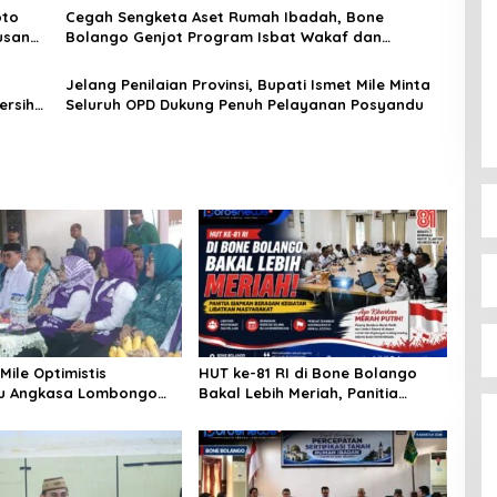
oto
Cegah Sengketa Aset Rumah Ibadah, Bone
usan
Bolango Genjot Program Isbat Wakaf dan
Sertifikasi Tanah
Jelang Penilaian Provinsi, Bupati Ismet Mile Minta
ersih
Seluruh OPD Dukung Penuh Pelayanan Posyandu
Mile Optimistis
HUT ke-81 RI di Bone Bolango
u Angkasa Lombongo
Bakal Lebih Meriah, Panitia
rikan Hasil Terbaik
Siapkan Beragam Kegiatan
Libatkan Masyarakat