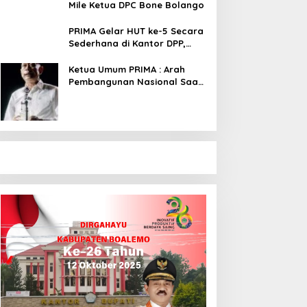
Mile Ketua DPC Bone Bolango
PRIMA Gelar HUT ke-5 Secara
Sederhana di Kantor DPP,
Angkat Tema Revolusi Sudah
Dimulai dari Istana
Ketua Umum PRIMA : Arah
Pembangunan Nasional Saat
Ini Sementara Berjalan
Meninggalkan Model
Liberalistik