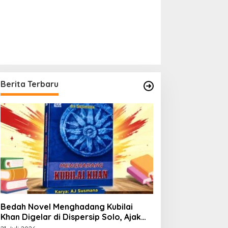
Berita Terbaru
Bedah Novel Menghadang Kubilai
Khan Digelar di Dispersip Solo, Ajak
Publik Menyelami Heroisme Leluhur