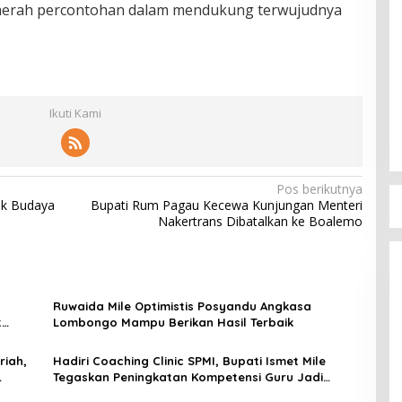
 daerah percontohan dalam mendukung terwujudnya
Ikuti Kami
Pos berikutnya
ak Budaya
Bupati Rum Pagau Kecewa Kunjungan Menteri
Nakertrans Dibatalkan ke Boalemo
Ruwaida Mile Optimistis Posyandu Angkasa
t
Lombongo Mampu Berikan Hasil Terbaik
riah,
Hadiri Coaching Clinic SPMI, Bupati Ismet Mile
Tegaskan Peningkatan Kompetensi Guru Jadi
Prioritas Pendidikan Bone Bolango