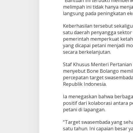
“Bantuan ini terbukti memberik
n
melimpah ini tidak hanya menj
p
langsung pada peningkatan eko
e
r
H
Keberhasilan tersebut sekalig
e
satu daerah penyangga sektor 
k
pemerintah memperkuat ketaha
t
yang dicapai petani menjadi m
a
r
secara berkelanjutan.
e
Staf Khusus Menteri Pertanian
menyebut Bone Bolango memili
percepatan target swasembada
Republik Indonesia.
Ia menegaskan bahwa berbagai 
positif dari kolaborasi antara
petani di lapangan.
“Target swasembada yang seha
satu tahun. Ini capaian besar y