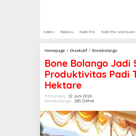
Indeks
Redaksi
Kode Etik
Kode Etik Wartawan
Homepage
/
Eksekutif
/
Bonebolango
B
o
Bone Bolango Jadi
n
e
Produktivitas Padi 
B
o
Hektare
l
a
n
Porosnews
22 Juni 2026
g
Bonebolango
285 Dilihat
o
J
a
d
i
S