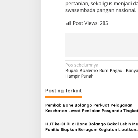
pertanian, sekaligus menjadi
swasembada pangan nasional.
Post Views:
285
N
Pos sebelumnya
Bupati Boalemo Rum Pagau : Bany
a
Hampir Punah
v
i
Posting Terkait
g
Pemkab Bone Bolango Perkuat Pelayanan
a
Kesehatan Lewat Penilaian Posyandu Tingka
s
Provinsi
HUT ke-81 RI di Bone Bolango Bakal Lebih Me
i
Panitia Siapkan Beragam Kegiatan Libatkan
p
Masyarakat