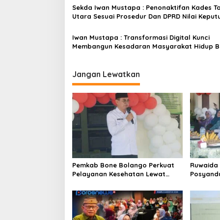
o
Sekda Iwan Mustapa : Penonaktifan Kades T
Utara Sesuai Prosedur Dan DPRD Nilai Keput
s
Pemda Tepat
Iwan Mustapa : Transformasi Digital Kunci
Membangun Kesadaran Masyarakat Hidup B
dan Sehat
Jangan Lewatkan
Pemkab Bone Bolango Perkuat
Ruwaida 
Pelayanan Kesehatan Lewat
Posyand
Penilaian Posyandu Tingkat
Mampu Be
Provinsi