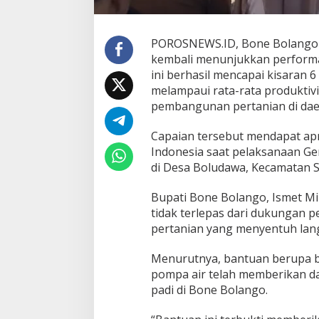
t
a
s
POROSNEWS.ID, Bone Bolango 
P
a
kembali menunjukkan performa
d
ini berhasil mencapai kisaran 6
i
melampaui rata-rata produktivi
T
pembangunan pertanian di dae
e
r
t
Capaian tersebut mendapat apr
i
Indonesia saat pelaksanaan G
n
di Desa Boludawa, Kecamatan S
g
g
Bupati Bone Bolango, Ismet Mi
i
C
tidak terlepas dari dukungan 
a
pertanian yang menyentuh lan
p
a
Menurutnya, bantuan berupa be
i
pompa air telah memberikan d
1
2
padi di Bone Bolango.
T
o