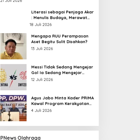
21 Juli 2026
Nusantara
Literasi sebagai Penjaga Akar
: Menulis Budaya, Merawat
Identitas
18 Juli 2026
Mengapa RUU Perampasan
Aset Begitu Sulit Disahkan?
13 Juli 2026
Messi Tidak Sedang Mengejar
Gol Ia Sedang Mengejar
Keabadian
12 Juli 2026
Agus Jabo Minta Kader PRIMA
Kawal Program Kerakyatan
Pemerintahan Prabowo
4 Juli 2026
PNews Olahraga