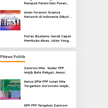
Rampok Petani Dan Panen
Impian Jadi Malapetaka
Asian Forensic Science
Network di Indonesia Diikuti 17
Negara
Polres Boalemo Gerak Cepat
Membuka Akses Jalan Yang
Longsor Diperbatasan Dua
Kecamatan
PNews Politik
Zamroni Mile : Kader PPP
Wajib Bela Rakyat, Awasi
Pembangunan
Ketua DPW PPP Ismet Mile
Targetkan Gorontalo Wajib
Tambah Kursi dan Rebut
Kembali Basis Politik
DPP PPP Tetapkan Zamroni