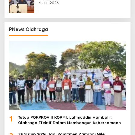
Prabowo
4 Juli 2026
PNews Olahraga
1
Tutup PORPROV II KORMI, Lahmuddin Hambali :
Olahraga Efektif Dalam Membangun Kebersamaan
ZRM Cup 2026 Jadi Komitmen Zamroni Mile