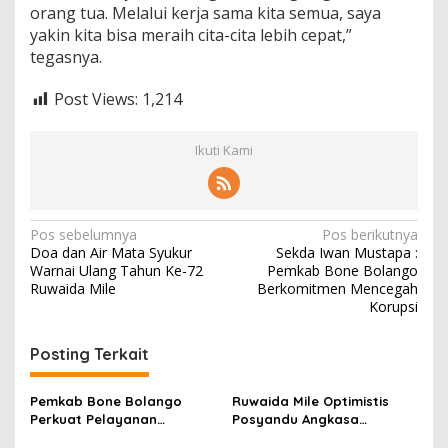
orang tua. Melalui kerja sama kita semua, saya
yakin kita bisa meraih cita-cita lebih cepat,”
tegasnya.
Post Views:
1,214
Ikuti Kami
N
Pos sebelumnya
Pos berikutnya
Doa dan Air Mata Syukur
Sekda Iwan Mustapa :
a
Warnai Ulang Tahun Ke-72
Pemkab Bone Bolango
v
Ruwaida Mile
Berkomitmen Mencegah
Korupsi
i
g
Posting Terkait
a
s
Pemkab Bone Bolango
Ruwaida Mile Optimistis
Perkuat Pelayanan
Posyandu Angkasa
i
Kesehatan Lewat Penilaian
Lombongo Mampu Berikan