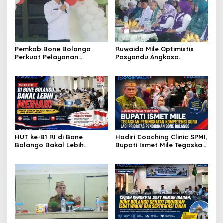
Pemkab Bone Bolango
Ruwaida Mile Optimistis
Perkuat Pelayanan
Posyandu Angkasa
Kesehatan Lewat Penilaian
Lombongo Mampu Berikan
Posyandu Tingkat Provinsi
Hasil Terbaik
HUT ke-81 RI di Bone
Hadiri Coaching Clinic SPMI,
Bolango Bakal Lebih
Bupati Ismet Mile Tegaskan
Meriah, Panitia Siapkan
Peningkatan Kompetensi
Beragam Kegiatan
Guru Jadi Prioritas
Libatkan Masyarakat
Pendidikan Bone Bolango