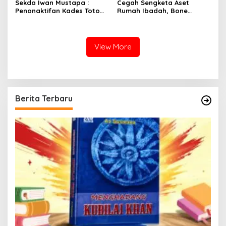
Sekda Iwan Mustapa :
Cegah Sengketa Aset
Penonaktifan Kades Toto
Rumah Ibadah, Bone
Utara Sesuai Prosedur Dan
Bolango Genjot Program
DPRD Nilai Keputusan
Isbat Wakaf dan Sertifikasi
Pemda Tepat
Tanah
View More
Berita Terbaru