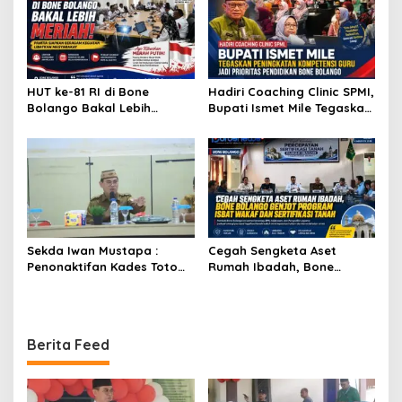
HUT ke-81 RI di Bone
Hadiri Coaching Clinic SPMI,
Bolango Bakal Lebih
Bupati Ismet Mile Tegaskan
Meriah, Panitia Siapkan
Peningkatan Kompetensi
Beragam Kegiatan
Guru Jadi Prioritas
Libatkan Masyarakat
Pendidikan Bone Bolango
Sekda Iwan Mustapa :
Cegah Sengketa Aset
Penonaktifan Kades Toto
Rumah Ibadah, Bone
Utara Sesuai Prosedur Dan
Bolango Genjot Program
DPRD Nilai Keputusan
Isbat Wakaf dan Sertifikasi
Pemda Tepat
Tanah
Berita Feed