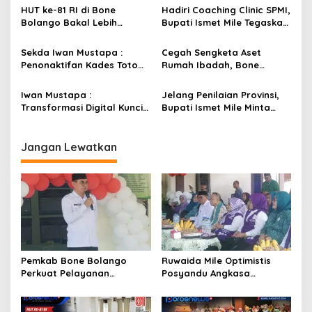
p
Posyandu Tingkat Provinsi
Hasil Terbaik
HUT ke-81 RI di Bone
Hadiri Coaching Clinic SPMI,
Bolango Bakal Lebih
Bupati Ismet Mile Tegaskan
o
Meriah, Panitia Siapkan
Peningkatan Kompetensi
s
Beragam Kegiatan
Guru Jadi Prioritas
Sekda Iwan Mustapa :
Cegah Sengketa Aset
Libatkan Masyarakat
Pendidikan Bone Bolango
Penonaktifan Kades Toto
Rumah Ibadah, Bone
Utara Sesuai Prosedur Dan
Bolango Genjot Program
DPRD Nilai Keputusan
Isbat Wakaf dan Sertifikasi
Iwan Mustapa :
Jelang Penilaian Provinsi,
Pemda Tepat
Tanah
Transformasi Digital Kunci
Bupati Ismet Mile Minta
Membangun Kesadaran
Seluruh OPD Dukung Penuh
Masyarakat Hidup Bersih
Pelayanan Posyandu
dan Sehat
Jangan Lewatkan
Pemkab Bone Bolango
Ruwaida Mile Optimistis
Perkuat Pelayanan
Posyandu Angkasa
Kesehatan Lewat Penilaian
Lombongo Mampu Berikan
Posyandu Tingkat Provinsi
Hasil Terbaik