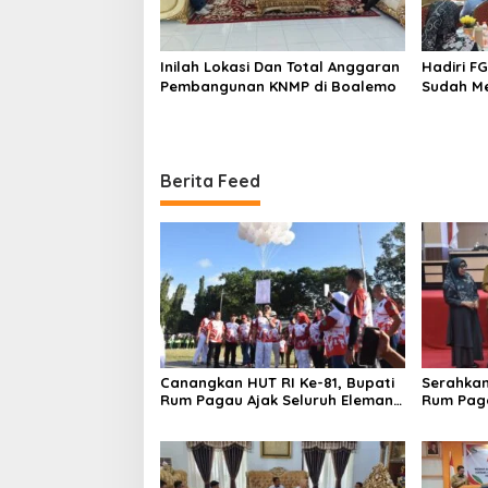
Inilah Lokasi Dan Total Anggaran
Hadiri F
Pembangunan KNMP di Boalemo
Sudah Me
Pemerint
Masyara
Berita Feed
Canangkan HUT RI Ke-81, Bupati
Serahkan
Rum Pagau Ajak Seluruh Eleman
Rum Pag
Bersinergi
DPRD