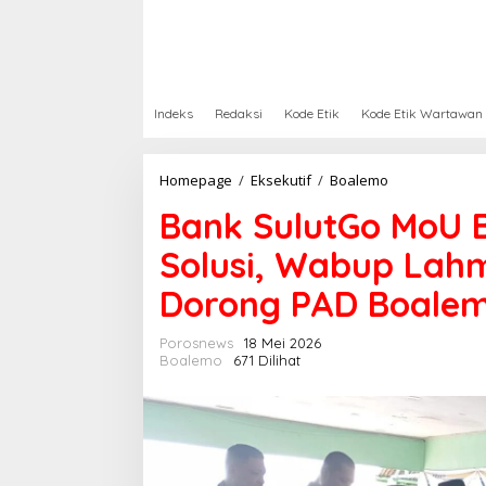
Indeks
Redaksi
Kode Etik
Kode Etik Wartawan
Homepage
/
Eksekutif
/
Boalemo
B
a
Bank SulutGo MoU
n
k
Solusi, Wabup Lahm
S
u
Dorong PAD Boale
l
u
t
Porosnews
18 Mei 2026
G
Boalemo
671 Dilihat
o
M
o
U
B
e