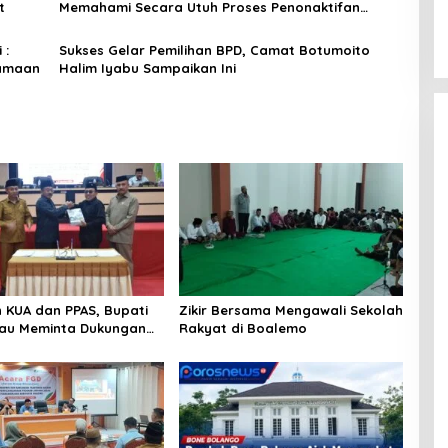
t
Memahami Secara Utuh Proses Penonaktifan
Kades Toto Utara
 :
Sukses Gelar Pemilihan BPD, Camat Botumoito
samaan
Halim Iyabu Sampaikan Ini
 KUA dan PPAS, Bupati
Zikir Bersama Mengawali Sekolah
au Meminta Dukungan
Rakyat di Boalemo