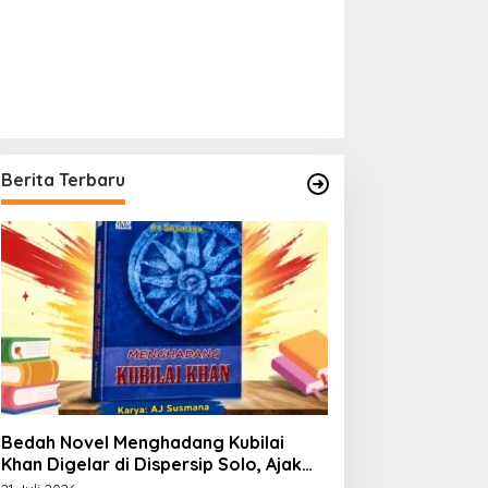
Berita Terbaru
Bedah Novel Menghadang Kubilai
Khan Digelar di Dispersip Solo, Ajak
Publik Menyelami Heroisme Leluhur