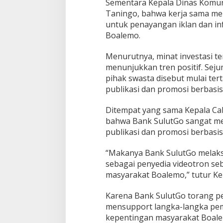
Sementara Kepala Dinas Komun
n
Taningo, bahwa kerja sama me
D
o
untuk penayangan iklan dan in
r
Boalemo.
o
n
Menurutnya, minat investasi t
g
menunjukkan tren positif. Sej
P
A
pihak swasta disebut mulai ter
D
publikasi dan promosi berbasis 
B
o
Ditempat yang sama Kepala C
a
bahwa Bank SulutGo sangat me
l
e
publikasi dan promosi berbasis
m
o
“Makanya Bank SulutGo melaks
sebagai penyedia videotron seb
masyarakat Boalemo,” tutur K
Karena Bank SulutGo torang pe
mensupport langka-langka peme
kepentingan masyarakat Boale