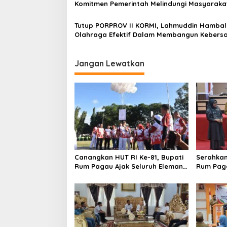
s
Komitmen Pemerintah Melindungi Masyaraka
Tutup PORPROV II KORMI, Lahmuddin Hambali
Olahraga Efektif Dalam Membangun Keber
Jangan Lewatkan
Canangkan HUT RI Ke-81, Bupati
Serahkan
Rum Pagau Ajak Seluruh Eleman
Rum Pag
Bersinergi
DPRD