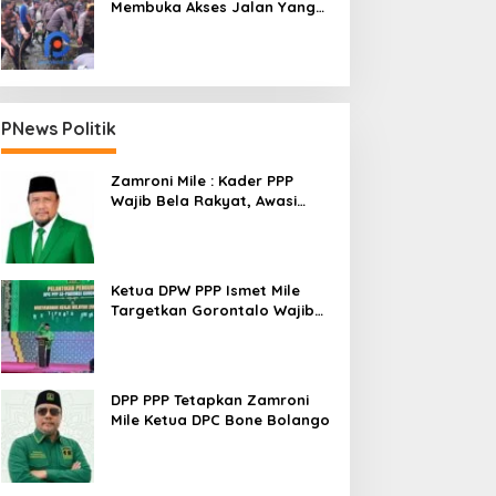
Membuka Akses Jalan Yang
Longsor Diperbatasan Dua
Kecamatan
PNews Politik
Zamroni Mile : Kader PPP
Wajib Bela Rakyat, Awasi
Pembangunan
Ketua DPW PPP Ismet Mile
Targetkan Gorontalo Wajib
Tambah Kursi dan Rebut
Kembali Basis Politik
DPP PPP Tetapkan Zamroni
Mile Ketua DPC Bone Bolango