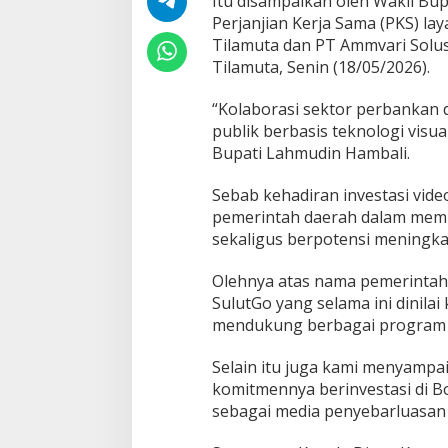
Itu disampaikan oleh Wakil B
p
Perjanjian Kerja Sama (PKS) l
L
Tilamuta dan PT Ammvari Solu
a
h
Tilamuta, Senin (18/05/2026).
m
u
“Kolaborasi sektor perbankan 
d
publik berbasis teknologi visu
i
Bupati Lahmudin Hambali.
n
H
a
Sebab kehadiran investasi vide
m
pemerintah daerah dalam membu
b
sekaligus berpotensi meningka
a
l
i
Olehnya atas nama pemerintah
:
SulutGo yang selama ini dinila
V
mendukung berbagai program
i
d
Selain itu juga kami menyampa
e
o
komitmennya berinvestasi di 
t
sebagai media penyebarluasan i
r
o