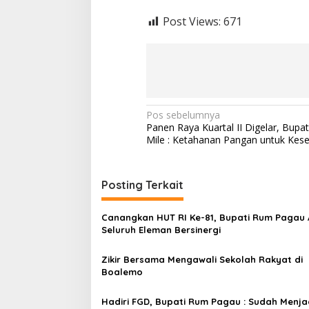
Post Views:
671
N
Pos sebelumnya
Panen Raya Kuartal II Digelar, Bupat
a
Mile : Ketahanan Pangan untuk Kes
v
i
Posting Terkait
g
a
Canangkan HUT RI Ke-81, Bupati Rum Pagau 
s
Seluruh Eleman Bersinergi
i
Zikir Bersama Mengawali Sekolah Rakyat di
p
Boalemo
o
Hadiri FGD, Bupati Rum Pagau : Sudah Menja