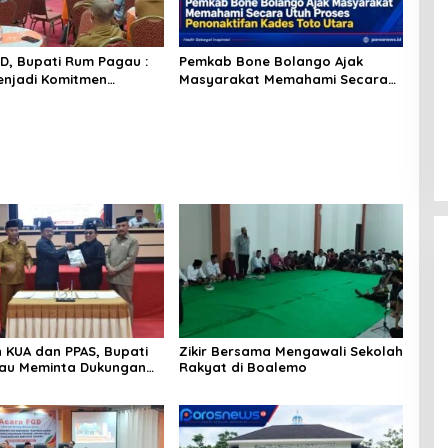
GD, Bupati Rum Pagau :
Pemkab Bone Bolango Ajak
njadi Komitmen
Masyarakat Memahami Secara
ah Melindungi
Utuh Proses Penonaktifan Kades
kat
Toto Utara
 KUA dan PPAS, Bupati
Zikir Bersama Mengawali Sekolah
au Meminta Dukungan
Rakyat di Boalemo