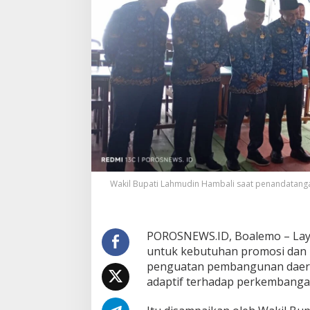
r
s
a
m
a
P
T
A
m
m
v
a
r
i
S
Wakil Bupati Lahmudin Hambali saat penandatangan
o
l
u
s
POROSNEWS.ID, Boalemo – Laya
i
untuk kebutuhan promosi dan pu
,
penguatan pembangunan daerah
W
a
adaptif terhadap perkembanga
b
u