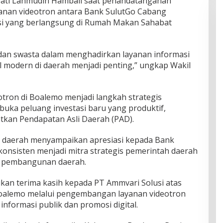
upati Lahmudin Hambali saat penandatanganan
ayanan videotron antara Bank SulutGo Cabang
si yang berlangsung di Rumah Makan Sahabat
dan swasta dalam menghadirkan layanan informasi
al modern di daerah menjadi penting,” ungkap Wakil
otron di Boalemo menjadi langkah strategis
ka peluang investasi baru yang produktif,
tkan Pendapatan Asli Daerah (PAD).
 daerah menyampaikan apresiasi kepada Bank
i konsisten menjadi mitra strategis pemerintah daerah
 pembangunan daerah.
ikan terima kasih kepada PT Ammvari Solusi atas
Boalemo melalui pengembangan layanan videotron
nformasi publik dan promosi digital.