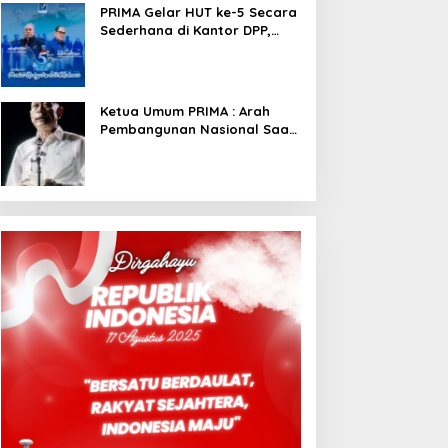
PRIMA Gelar HUT ke-5 Secara
Sederhana di Kantor DPP,
Angkat Tema Revolusi Sudah
Dimulai dari Istana
Ketua Umum PRIMA : Arah
Pembangunan Nasional Saat
Ini Sementara Berjalan
Meninggalkan Model
Liberalistik