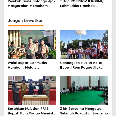
Pemkab Bone Bolango Ajak
Tutup PORPROV II KORMI,
Masyarakat Memahami
Lahmuddin Hambali :
Secara Utuh Proses
Olahraga Efektif Dalam
Penonaktifan Kades Toto
Membangun Kebersamaan
Utara
Jangan Lewatkan
Wakil Bupati Lahmudin
Canangkan HUT RI Ke-81,
Hambali : Melalui
Bupati Rum Pagau Ajak
Kebersamaan Bisa
Seluruh Eleman Bersinergi
Melaksanakan Perkemahan
Pramuka
Serahkan KUA dan PPAS,
Zikir Bersama Mengawali
Bupati Rum Pagau Meminta
Sekolah Rakyat di Boalemo