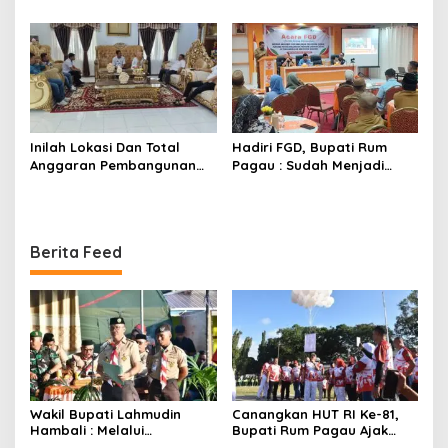
Dukungan DPRD
Inilah Lokasi Dan Total
Hadiri FGD, Bupati Rum
Anggaran Pembangunan
Pagau : Sudah Menjadi
KNMP di Boalemo
Komitmen Pemerintah
Melindungi Masyarakat
Berita Feed
Wakil Bupati Lahmudin
Canangkan HUT RI Ke-81,
Hambali : Melalui
Bupati Rum Pagau Ajak
Kebersamaan Bisa
Seluruh Eleman Bersinergi