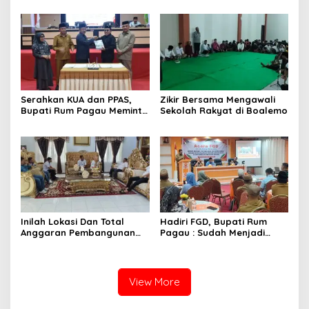
Melaksanakan Perkemahan
Pramuka
Serahkan KUA dan PPAS,
Zikir Bersama Mengawali
Bupati Rum Pagau Meminta
Sekolah Rakyat di Boalemo
Dukungan DPRD
Inilah Lokasi Dan Total
Hadiri FGD, Bupati Rum
Anggaran Pembangunan
Pagau : Sudah Menjadi
KNMP di Boalemo
Komitmen Pemerintah
Melindungi Masyarakat
View More