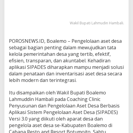
w
u
j
u
Wakil Bupati Lahmudin Hambali.
d
k
a
POROSNEWS.ID, Boalemo – Pengelolaan aset desa
n
sebagai bagian penting dalam mewujudkan tata
T
a
kelola pemerintahan desa yang tertib, efektif,
t
efisien, transparan, dan akuntabel. Kehadiran
a
aplikasi SIPADES diharapkan mampu menjadi solusi
K
dalam penataan dan inventarisasi aset desa secara
e
l
lebih modern dan terintegrasi.
o
l
Itu disampaikan oleh Wakil Bupati Boalemo
a
Lahmuddin Hambali pada Coaching Clinic
P
Penyusunan dan Pengelolaan Aset Desa Berbasis
e
m
Aplikasi Sistem Pengelolaan Aset Desa (SIPADES)
e
Versi 3.0 yang diikuti oleh aparat desa dan
r
pengelola aset desa se-Kabupaten Boalemo di
i
Cabana Resto and Resort Botumoito, Sabtu
n