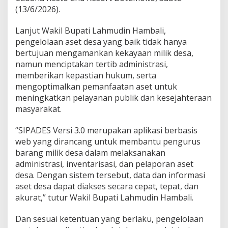
(13/6/2026).
t
a
h
Lanjut Wakil Bupati Lahmudin Hambali,
a
pengelolaan aset desa yang baik tidak hanya
n
bertujuan mengamankan kekayaan milik desa,
D
namun menciptakan tertib administrasi,
e
s
memberikan kepastian hukum, serta
a
mengoptimalkan pemanfaatan aset untuk
Y
meningkatkan pelayanan publik dan kesejahteraan
a
masyarakat.
n
g
T
“SIPADES Versi 3.0 merupakan aplikasi berbasis
e
web yang dirancang untuk membantu pengurus
r
barang milik desa dalam melaksanakan
t
administrasi, inventarisasi, dan pelaporan aset
i
b
desa. Dengan sistem tersebut, data dan informasi
aset desa dapat diakses secara cepat, tepat, dan
akurat,” tutur Wakil Bupati Lahmudin Hambali.
Dan sesuai ketentuan yang berlaku, pengelolaan