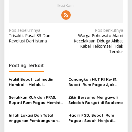
Ikuti Kami
N
Pos sebelumnya
Pos berikutnya
Trisakti, Pasal 33 Dan
Warga Pohuwato Alami
a
Revolusi Dari Istana
Kecelakaan Diduga Akibat
v
Kabel Telkomsel Tidak
Teratur
i
g
Posting Terkait
a
s
Wakil Bupati Lahmudin
Canangkan HUT RI Ke-81,
Hambali : Melalui
Bupati Rum Pagau Ajak
i
Kebersamaan Bisa
Seluruh Eleman Bersinergi
p
Melaksanakan Perkemahan
Serahkan KUA dan PPAS,
Zikir Bersama Mengawali
Pramuka
Bupati Rum Pagau Meminta
Sekolah Rakyat di Boalemo
o
Dukungan DPRD
s
Inilah Lokasi Dan Total
Hadiri FGD, Bupati Rum
Anggaran Pembangunan
Pagau : Sudah Menjadi
KNMP di Boalemo
Komitmen Pemerintah
Melindungi Masyarakat