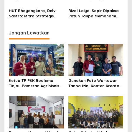
LMND Sebagai Pondasi
Bhayangkara Harus Jadi
Ideologis
Momentum Kembalinya
HUT Bhayangkara, Delvi
Rizal Laiya: Sopir Dipaksa
Polri ke Jalan Rakyat
Sastro: Mitra Strategis
Patuh Tanpa Memahami
Rakyat Dan Mahasiswa
Realitas, Itu Zalim!
Jangan Lewatkan
Ketua TP PKK Boalemo
Gunakan Foto Wartawan
Tinjau Pameran Agribisnis
Tanpa Izin, Konten Kreator
Penas KTNA XVII
‘Kuhu’ Dilaporkan ke Polda
Gorontalo