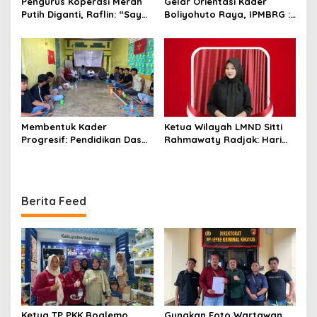
Pengurus Koperasi Merah
Gelar Orientasi Kader
Putih Diganti, Raflin: “Saya
Boliyohuto Raya, IPMBRG :
Tidak Pernah Dihubungi”
Untuk Melahirkan Generasi
Cerdas
Membentuk Kader
Ketua Wilayah LMND Sitti
Progresif: Pendidikan Dasar
Rahmawaty Radjak: Hari
LMND Sebagai Pondasi
Bhayangkara Harus Jadi
Ideologis
Momentum Kembalinya
Polri ke Jalan Rakyat
Berita Feed
Ketua TP PKK Boalemo
Gunakan Foto Wartawan