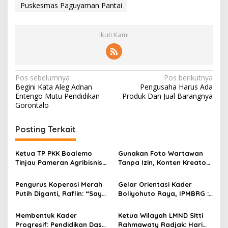
Puskesmas Paguyaman Pantai
Ikuti Kami
N
Pos sebelumnya
Pos berikutnya
Begini Kata Aleg Adnan
Pengusaha Harus Ada
a
Entengo Mutu Pendidikan
Produk Dan Jual Barangnya
v
Gorontalo
i
Posting Terkait
g
a
Ketua TP PKK Boalemo
Gunakan Foto Wartawan
s
Tinjau Pameran Agribisnis
Tanpa Izin, Konten Kreator
Penas KTNA XVII
‘Kuhu’ Dilaporkan ke Polda
i
Gorontalo
Pengurus Koperasi Merah
Gelar Orientasi Kader
p
Putih Diganti, Raflin: “Saya
Boliyohuto Raya, IPMBRG :
Tidak Pernah Dihubungi”
Untuk Melahirkan Generasi
o
Cerdas
Membentuk Kader
Ketua Wilayah LMND Sitti
s
Progresif: Pendidikan Dasar
Rahmawaty Radjak: Hari