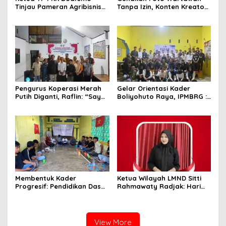
Tinjau Pameran Agribisnis
Tanpa Izin, Konten Kreator
Penas KTNA XVII
‘Kuhu’ Dilaporkan ke Polda
Gorontalo
Pengurus Koperasi Merah
Gelar Orientasi Kader
Putih Diganti, Raflin: “Saya
Boliyohuto Raya, IPMBRG :
Tidak Pernah Dihubungi”
Untuk Melahirkan Generasi
Cerdas
Membentuk Kader
Ketua Wilayah LMND Sitti
Progresif: Pendidikan Dasar
Rahmawaty Radjak: Hari
LMND Sebagai Pondasi
Bhayangkara Harus Jadi
Ideologis
Momentum Kembalinya
Polri ke Jalan Rakyat
View More