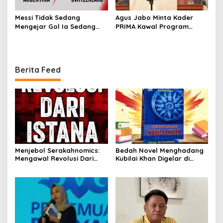
Messi Tidak Sedang
Agus Jabo Minta Kader
Mengejar Gol Ia Sedang
PRIMA Kawal Program
Mengejar Keabadian
Kerakyatan Pemerintahan
Prabowo
Berita Feed
Menjebol Serakahnomics:
Bedah Novel Menghadang
Mengawal Revolusi Dari
Kubilai Khan Digelar di
Istana Dengan UU
Dispersip Solo, Ajak Publik
Perampasan Aset
Menyelami Heroisme
Leluhur Nusantara