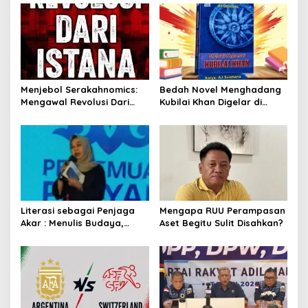
Menjebol Serakahnomics:
Bedah Novel Menghadang
Mengawal Revolusi Dari
Kubilai Khan Digelar di
Istana Dengan UU
Dispersip Solo, Ajak Publik
Perampasan Aset
Menyelami Heroisme
Leluhur Nusantara
Literasi sebagai Penjaga
Mengapa RUU Perampasan
Akar : Menulis Budaya,
Aset Begitu Sulit Disahkan?
Merawat Identitas