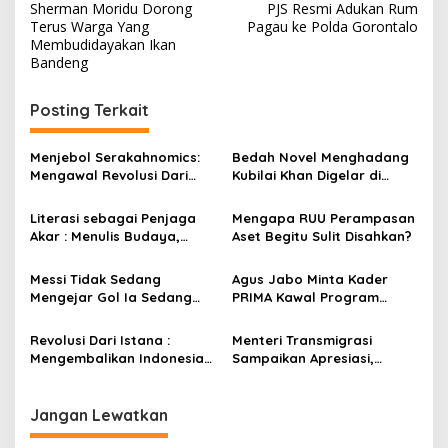
Sherman Moridu Dorong
PJS Resmi Adukan Rum
a
Terus Warga Yang
Pagau ke Polda Gorontalo
v
Membudidayakan Ikan
Bandeng
i
g
Posting Terkait
a
s
Menjebol Serakahnomics:
Bedah Novel Menghadang
Mengawal Revolusi Dari
Kubilai Khan Digelar di
i
Istana Dengan UU
Dispersip Solo, Ajak Publik
p
Perampasan Aset
Menyelami Heroisme
Literasi sebagai Penjaga
Mengapa RUU Perampasan
Leluhur Nusantara
Akar : Menulis Budaya,
Aset Begitu Sulit Disahkan?
o
Merawat Identitas
s
Messi Tidak Sedang
Agus Jabo Minta Kader
Mengejar Gol Ia Sedang
PRIMA Kawal Program
Mengejar Keabadian
Kerakyatan Pemerintahan
Prabowo
Revolusi Dari Istana :
Menteri Transmigrasi
Mengembalikan Indonesia
Sampaikan Apresiasi,
Kepada Amanat Pasal 33
Pastikan Kunjungan ke
Boalemo Dijadwalkan
Kembali
Jangan Lewatkan