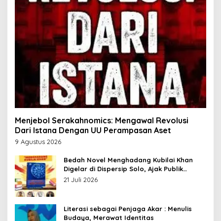
Menjebol Serakahnomics: Mengawal Revolusi
Dari Istana Dengan UU Perampasan Aset
9 Agustus 2026
Bedah Novel Menghadang Kubilai Khan
Digelar di Dispersip Solo, Ajak Publik
Menyelami Heroisme Leluhur Nusantara
21 Juli 2026
Literasi sebagai Penjaga Akar : Menulis
Budaya, Merawat Identitas