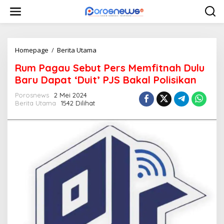
L
e
w
a
t
i
Homepage
/
Berita Utama
R
k
u
Rum Pagau Sebut Pers Memfitnah Dulu
e
m
k
P
Baru Dapat ‘Duit’ PJS Bakal Polisikan
o
a
n
g
Porosnews
2 Mei 2024
t
Berita Utama
1542 Dilihat
a
e
u
n
S
e
b
u
t
P
e
r
s
M
e
m