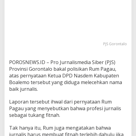
P
J
S
B
a
k
a
l
PJS Gorontalo
P
o
l
POROSNEWS.ID – Pro Jurnalismedia Siber (PJS)
i
Provinsi Gorontalo bakal polisikan Rum Pagau,
s
atas pernyataan Ketua DPD Nasdem Kabupaten
i
k
Boalemo tersebut yang diduga melecehkan nama
a
baik jurnalis.
n
Laporan tersebut ihwal dari pernyataan Rum
Pagau yang menyebutkan bahwa profesi jurnalis
sebagai tukang fitnah.
Tak hanya itu, Rum juga mengatakan bahwa
jurnalis harus membuat fitnah terlebih dahulu jika