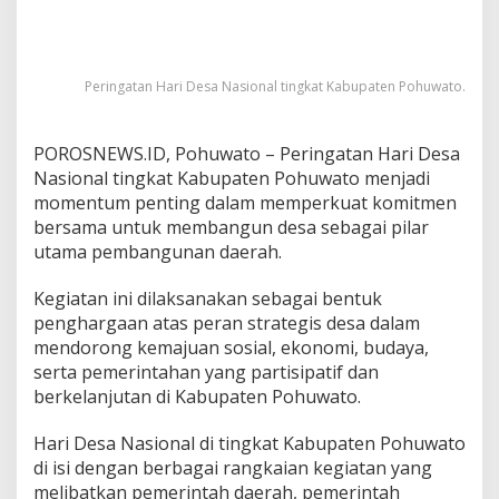
u
y
o
:
Peringatan Hari Desa Nasional tingkat Kabupaten Pohuwato.
T
e
r
POROSNEWS.ID, Pohuwato – Peringatan Hari Desa
u
Nasional tingkat Kabupaten Pohuwato menjadi
s
D
momentum penting dalam memperkuat komitmen
o
bersama untuk membangun desa sebagai pilar
r
utama pembangunan daerah.
o
n
Kegiatan ini dilaksanakan sebagai bentuk
g
P
penghargaan atas peran strategis desa dalam
e
mendorong kemajuan sosial, ekonomi, budaya,
m
serta pemerintahan yang partisipatif dan
b
berkelanjutan di Kabupaten Pohuwato.
a
n
g
Hari Desa Nasional di tingkat Kabupaten Pohuwato
u
di isi dengan berbagai rangkaian kegiatan yang
n
melibatkan pemerintah daerah, pemerintah
a