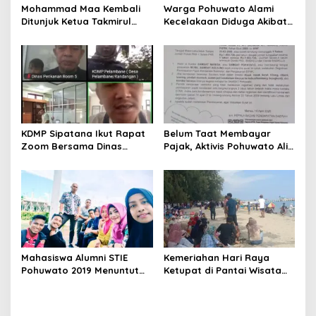
Mohammad Maa Kembali
Warga Pohuwato Alami
Ditunjuk Ketua Takmirul
Kecelakaan Diduga Akibat
Masjid Al Ikhlas Kecamatan
Kabel Telkomsel Tidak
Buntulia
Teratur
KDMP Sipatana Ikut Rapat
Belum Taat Membayar
Zoom Bersama Dinas
Pajak, Aktivis Pohuwato Alis
Perikanan Pohuwato
Pakaya : Seharusnya
Bupati Saiful Mbuinga
Sebagai Contoh Bagi
Masyarakat
Mahasiswa Alumni STIE
Kemeriahan Hari Raya
Pohuwato 2019 Menuntut
Ketupat di Pantai Wisata
Status Kelulusan Didikti
Libuo Pohuwato
Tidak Sesuai