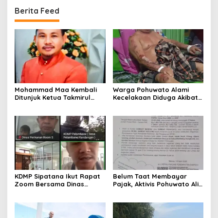
Berita Feed
Mohammad Maa Kembali
Warga Pohuwato Alami
Ditunjuk Ketua Takmirul
Kecelakaan Diduga Akibat
Masjid Al Ikhlas Kecamatan
Kabel Telkomsel Tidak
Buntulia
Teratur
KDMP Sipatana Ikut Rapat
Belum Taat Membayar
Zoom Bersama Dinas
Pajak, Aktivis Pohuwato Alis
Perikanan Pohuwato
Pakaya : Seharusnya
Bupati Saiful Mbuinga
Sebagai Contoh Bagi
Masyarakat