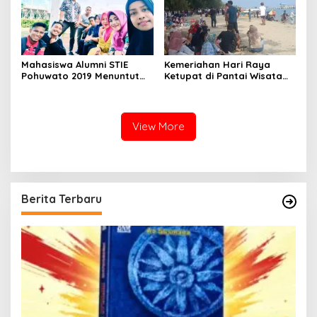
Mahasiswa Alumni STIE
Kemeriahan Hari Raya
Pohuwato 2019 Menuntut
Ketupat di Pantai Wisata
Status Kelulusan Didikti
Libuo Pohuwato
Tidak Sesuai
View More
Berita Terbaru