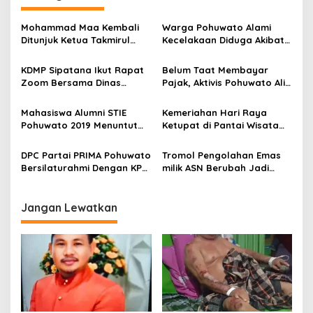
a
s
Mohammad Maa Kembali
Warga Pohuwato Alami
Ditunjuk Ketua Takmirul
Kecelakaan Diduga Akibat
i
Masjid Al Ikhlas Kecamatan
Kabel Telkomsel Tidak
p
Buntulia
Teratur
KDMP Sipatana Ikut Rapat
Belum Taat Membayar
Zoom Bersama Dinas
Pajak, Aktivis Pohuwato Alis
o
Perikanan Pohuwato
Pakaya : Seharusnya
s
Bupati Saiful Mbuinga
Mahasiswa Alumni STIE
Kemeriahan Hari Raya
Sebagai Contoh Bagi
Pohuwato 2019 Menuntut
Ketupat di Pantai Wisata
Masyarakat
Status Kelulusan Didikti
Libuo Pohuwato
Tidak Sesuai
DPC Partai PRIMA Pohuwato
Tromol Pengolahan Emas
Bersilaturahmi Dengan KPU
milik ASN Berubah Jadi
Dan Kesbangpol
Tempat Hiburan Malam Dan
Minuman Keras
Jangan Lewatkan