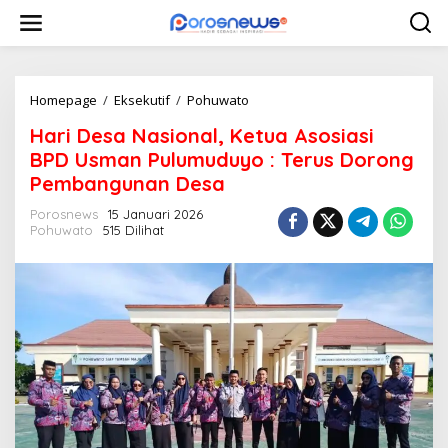
L
e
w
a
t
i
Homepage
/
Eksekutif
/
Pohuwato
H
k
a
Hari Desa Nasional, Ketua Asosiasi
e
r
k
i
BPD Usman Pulumuduyo : Terus Dorong
o
D
Pembangunan Desa
n
e
t
s
Porosnews
15 Januari 2026
e
a
Pohuwato
515 Dilihat
n
N
a
s
i
o
n
a
l
,
K
e
t