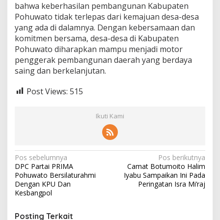
bahwa keberhasilan pembangunan Kabupaten
Pohuwato tidak terlepas dari kemajuan desa-desa
yang ada di dalamnya. Dengan kebersamaan dan
komitmen bersama, desa-desa di Kabupaten
Pohuwato diharapkan mampu menjadi motor
penggerak pembangunan daerah yang berdaya
saing dan berkelanjutan.
Post Views:
515
Ikuti Kami
N
Pos sebelumnya
Pos berikutnya
DPC Partai PRIMA
Camat Botumoito Halim
a
Pohuwato Bersilaturahmi
Iyabu Sampaikan Ini Pada
v
Dengan KPU Dan
Peringatan Isra Mi’raj
Kesbangpol
i
g
Posting Terkait