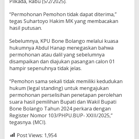
Pilkada, Rabu (5/2/2025).
s
t
“Permohonan Pemohon tidak dapat diterima,”
i
tegas Suhartoyo Hakim MK yang membacakan
t
u
hasil putusan.
s
i
Sebelumnya, KPU Bone Bolango melalui kuasa
hukumnya Abdul Hanap menegaskan bahwa
permohonan atau dalil yang sebelumnya
disampaikan dan diajukan pasangan calon 01
hampir sepenuhnya tidak jelas.
“Pemohon sama sekali tidak memiliki kedudukan
hukum (legal standing) untuk mengajukan
permohonan perselisihan penetapan perolehan
suara hasil pemilihan Bupati dan Wakil Bupati
Bone Bolango Tahun 2024 perkara dengan
Register Nomor 103/PHPU.BUP- XXIII/2025,”
tegasnya. (MCI).
Post Views:
1,954