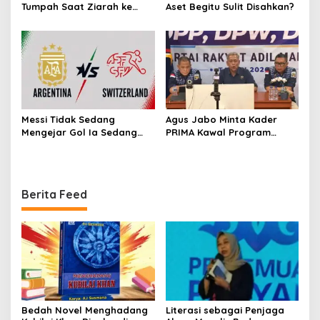
Tumpah Saat Ziarah ke
Aset Begitu Sulit Disahkan?
Makam Almarhum Rachmat
Gobel
Messi Tidak Sedang
Agus Jabo Minta Kader
Mengejar Gol Ia Sedang
PRIMA Kawal Program
Mengejar Keabadian
Kerakyatan Pemerintahan
Prabowo
Berita Feed
Bedah Novel Menghadang
Literasi sebagai Penjaga