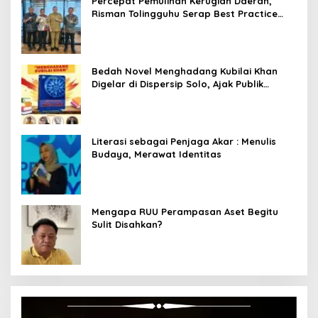
Percepat Pemulihan Kerugian Daerah,
Risman Tolingguhu Serap Best Practice
dari Kemendagri dan Pemkot Bandung
Bedah Novel Menghadang Kubilai Khan
Digelar di Dispersip Solo, Ajak Publik
Menyelami Heroisme Leluhur Nusantara
Literasi sebagai Penjaga Akar : Menulis
Budaya, Merawat Identitas
Mengapa RUU Perampasan Aset Begitu
Sulit Disahkan?