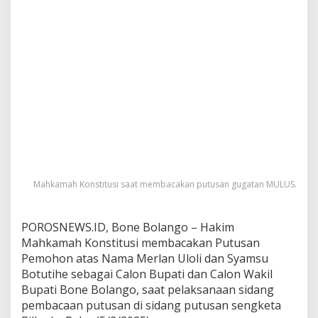
s
u
R
e
s
m
i
D
i
t
o
l
a
k
Mahkamah Konstitusi saat membacakan putusan gugatan MULUS.
M
a
h
POROSNEWS.ID, Bone Bolango – Hakim
k
a
Mahkamah Konstitusi membacakan Putusan
m
Pemohon atas Nama Merlan Uloli dan Syamsu
a
Botutihe sebagai Calon Bupati dan Calon Wakil
h
Bupati Bone Bolango, saat pelaksanaan sidang
K
o
pembacaan putusan di sidang putusan sengketa
n