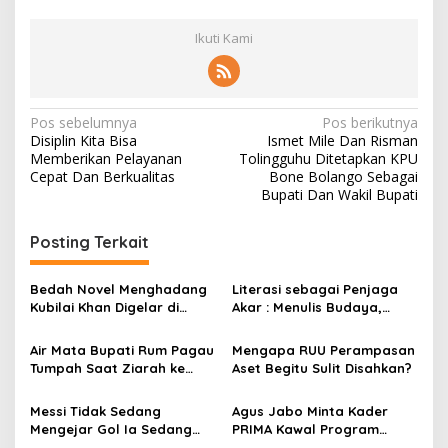
Ikuti Kami
N
Pos sebelumnya
Pos berikutnya
Disiplin Kita Bisa
Ismet Mile Dan Risman
a
Memberikan Pelayanan
Tolingguhu Ditetapkan KPU
v
Cepat Dan Berkualitas
Bone Bolango Sebagai
Bupati Dan Wakil Bupati
i
g
Posting Terkait
a
s
Bedah Novel Menghadang
Literasi sebagai Penjaga
Kubilai Khan Digelar di
Akar : Menulis Budaya,
i
Dispersip Solo, Ajak Publik
Merawat Identitas
p
Menyelami Heroisme
Air Mata Bupati Rum Pagau
Mengapa RUU Perampasan
Leluhur Nusantara
Tumpah Saat Ziarah ke
Aset Begitu Sulit Disahkan?
o
Makam Almarhum Rachmat
s
Gobel
Messi Tidak Sedang
Agus Jabo Minta Kader
Mengejar Gol Ia Sedang
PRIMA Kawal Program
Mengejar Keabadian
Kerakyatan Pemerintahan