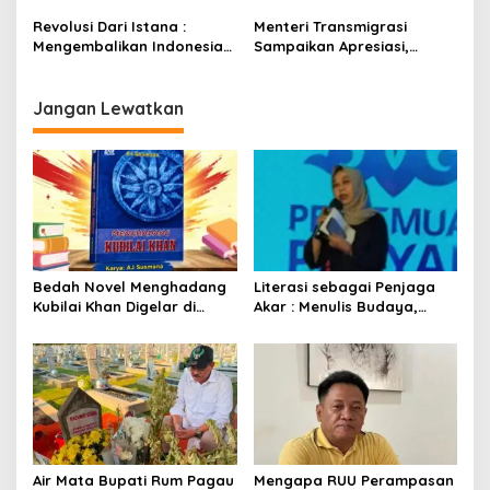
Prabowo
Revolusi Dari Istana :
Menteri Transmigrasi
Mengembalikan Indonesia
Sampaikan Apresiasi,
Kepada Amanat Pasal 33
Pastikan Kunjungan ke
Boalemo Dijadwalkan
Kembali
Jangan Lewatkan
Bedah Novel Menghadang
Literasi sebagai Penjaga
Kubilai Khan Digelar di
Akar : Menulis Budaya,
Dispersip Solo, Ajak Publik
Merawat Identitas
Menyelami Heroisme
Leluhur Nusantara
Air Mata Bupati Rum Pagau
Mengapa RUU Perampasan