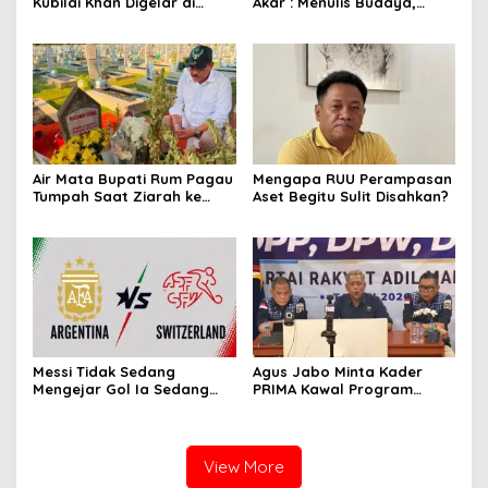
Kubilai Khan Digelar di
Akar : Menulis Budaya,
Dispersip Solo, Ajak Publik
Merawat Identitas
Menyelami Heroisme
Leluhur Nusantara
Air Mata Bupati Rum Pagau
Mengapa RUU Perampasan
Tumpah Saat Ziarah ke
Aset Begitu Sulit Disahkan?
Makam Almarhum Rachmat
Gobel
Messi Tidak Sedang
Agus Jabo Minta Kader
Mengejar Gol Ia Sedang
PRIMA Kawal Program
Mengejar Keabadian
Kerakyatan Pemerintahan
Prabowo
View More