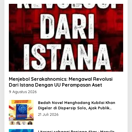
Menjebol Serakahnomics: Mengawal Revolusi
Dari Istana Dengan UU Perampasan Aset
9 Agustus 2026
Bedah Novel Menghadang Kubilai Khan
Digelar di Dispersip Solo, Ajak Publik
Menyelami Heroisme Leluhur Nusantara
21 Juli 2026
Literasi sebagai Penjaga Akar : Menulis