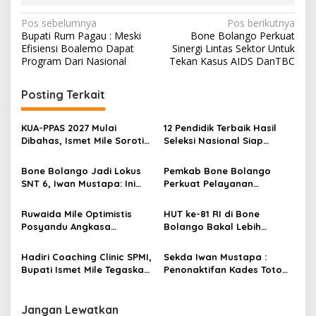
N
Pos sebelumnya
Pos berikutnya
Bupati Rum Pagau : Meski
Bone Bolango Perkuat
a
Efisiensi Boalemo Dapat
Sinergi Lintas Sektor Untuk
v
Program Dari Nasional
Tekan Kasus AIDS DanTBC
i
Posting Terkait
g
a
KUA-PPAS 2027 Mulai
12 Pendidik Terbaik Hasil
s
Dibahas, Ismet Mile Soroti
Seleksi Nasional Siap
Kemiskinan, Stunting dan
Mengawal Pendidikan
i
Infrastruktur
Berkualitas di SNT 6 Bone
Bone Bolango Jadi Lokus
Pemkab Bone Bolango
p
Bolango
SNT 6, Iwan Mustapa: Ini
Perkuat Pelayanan
Akan Memperkaya
Kesehatan Lewat Penilaian
o
Kawasan Pendidikan
Posyandu Tingkat Provinsi
Ruwaida Mile Optimistis
HUT ke-81 RI di Bone
s
Posyandu Angkasa
Bolango Bakal Lebih
Lombongo Mampu Berikan
Meriah, Panitia Siapkan
Hasil Terbaik
Beragam Kegiatan
Hadiri Coaching Clinic SPMI,
Sekda Iwan Mustapa :
Libatkan Masyarakat
Bupati Ismet Mile Tegaskan
Penonaktifan Kades Toto
Peningkatan Kompetensi
Utara Sesuai Prosedur Dan
Guru Jadi Prioritas
DPRD Nilai Keputusan
Pendidikan Bone Bolango
Pemda Tepat
Jangan Lewatkan