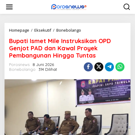
L
e
w
a
t
i
Homepage
/
Eksekutif
/
Bonebolango
B
k
u
Bupati Ismet Mile Instruksikan OPD
e
p
k
a
Genjot PAD dan Kawal Proyek
o
t
Pembangunan Hingga Tuntas
n
i
t
I
Porosnews
8 Juni 2026
e
s
Bonebolango
314 Dilihat
n
m
e
t
M
i
l
e
I
n
s
t
r