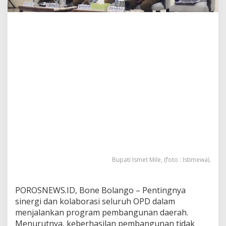
u
k
s
i
k
a
n
O
P
D
G
e
n
j
o
t
P
Bupati Ismet Mile, (foto : Istimewa).
A
D
d
a
POROSNEWS.ID, Bone Bolango – Pentingnya
n
sinergi dan kolaborasi seluruh OPD dalam
K
menjalankan program pembangunan daerah.
a
Menurutnya, keberhasilan pembangunan tidak
w