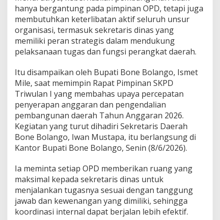
a
hanya bergantung pada pimpinan OPD, tetapi juga
l
membutuhkan keterlibatan aktif seluruh unsur
P
organisasi, termasuk sekretaris dinas yang
r
memiliki peran strategis dalam mendukung
o
pelaksanaan tugas dan fungsi perangkat daerah.
y
e
k
Itu disampaikan oleh Bupati Bone Bolango, Ismet
P
Mile, saat memimpin Rapat Pimpinan SKPD
e
Triwulan I yang membahas upaya percepatan
m
penyerapan anggaran dan pengendalian
b
a
pembangunan daerah Tahun Anggaran 2026.
n
Kegiatan yang turut dihadiri Sekretaris Daerah
g
Bone Bolango, Iwan Mustapa, itu berlangsung di
u
Kantor Bupati Bone Bolango, Senin (8/6/2026).
n
a
n
Ia meminta setiap OPD memberikan ruang yang
H
maksimal kepada sekretaris dinas untuk
i
menjalankan tugasnya sesuai dengan tanggung
n
jawab dan kewenangan yang dimiliki, sehingga
g
g
koordinasi internal dapat berjalan lebih efektif.
a