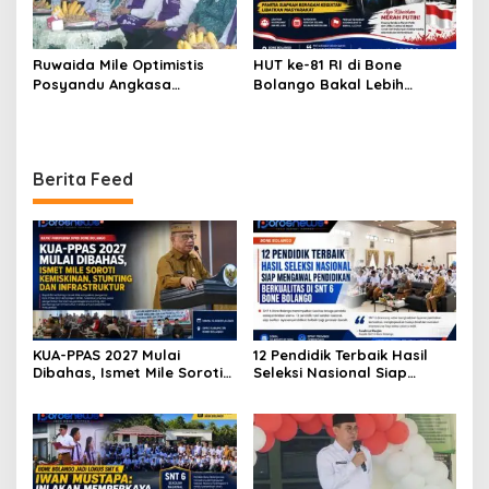
Ruwaida Mile Optimistis
HUT ke-81 RI di Bone
Posyandu Angkasa
Bolango Bakal Lebih
Lombongo Mampu Berikan
Meriah, Panitia Siapkan
Hasil Terbaik
Beragam Kegiatan
Libatkan Masyarakat
Berita Feed
KUA-PPAS 2027 Mulai
12 Pendidik Terbaik Hasil
Dibahas, Ismet Mile Soroti
Seleksi Nasional Siap
Kemiskinan, Stunting dan
Mengawal Pendidikan
Infrastruktur
Berkualitas di SNT 6 Bone
Bolango