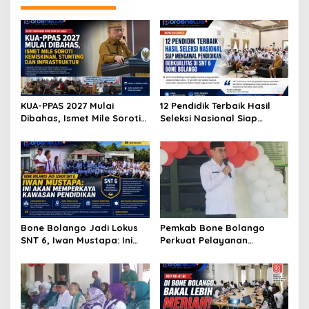
KUA-PPAS 2027 Mulai
12 Pendidik Terbaik Hasil
Dibahas, Ismet Mile Soroti
Seleksi Nasional Siap
Kemiskinan, Stunting dan
Mengawal Pendidikan
Infrastruktur
Berkualitas di SNT 6 Bone
Bolango
Bone Bolango Jadi Lokus
Pemkab Bone Bolango
SNT 6, Iwan Mustapa: Ini
Perkuat Pelayanan
Akan Memperkaya
Kesehatan Lewat Penilaian
Kawasan Pendidikan
Posyandu Tingkat Provinsi