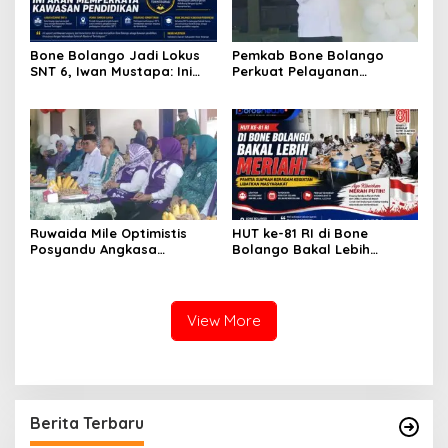
Bone Bolango Jadi Lokus
Pemkab Bone Bolango
SNT 6, Iwan Mustapa: Ini
Perkuat Pelayanan
Akan Memperkaya
Kesehatan Lewat Penilaian
Kawasan Pendidikan
Posyandu Tingkat Provinsi
Ruwaida Mile Optimistis
HUT ke-81 RI di Bone
Posyandu Angkasa
Bolango Bakal Lebih
Lombongo Mampu Berikan
Meriah, Panitia Siapkan
Hasil Terbaik
Beragam Kegiatan
Libatkan Masyarakat
View More
Berita Terbaru